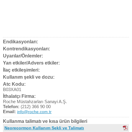
Endikasyonları:
Kontrendikasyonları:
Uyarılar/Önlemler:
Yan etkiler/Advers etkiler:
İlaç etkileşimleri:
Kullanım şekli ve dozu:
Atc Kodu:
B03XA01
İthalatçı Firma:
Roche Müstahzarları Sanayi A.Ş.
Telefon:
(212) 366 90 00
Email:
info@roche.com.tr
Kullanma talimatı ve kısa ürün bilgileri
Neorecormon Kullanım Şekli ve Talimatı