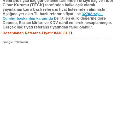
Referans fiyatı ilaç güncelleme tarihinde Türkiye İlaç ve Tıbbi
Cihaz Kurumu (TITCK) tarafından halka açık olarak
yayınlanan Euro bazlı referans fiyat listesinden alınmıştır.
Aşağıda yer alan TL bazlı referans fiyatı ise
32702 sayılı
belirtilen euro değerine göre
Cumhurbaşkanlığı kararında
Depocu, Eczacı kârları ve KDV dahil edilerek hesaplanmıştır.
Gerçek ilaç fiyatı referans fiyatından farklı olabilir.
Hesaplanan Referans Fiyatı: 8346,81 TL
Google Reklamları