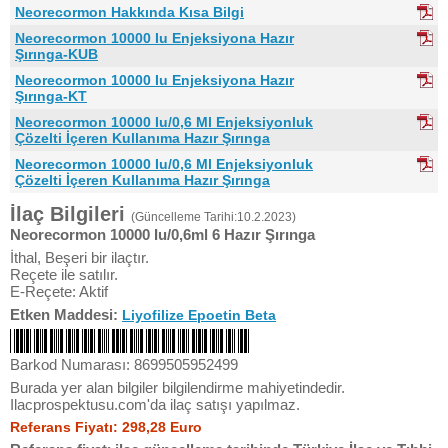
Neorecormon Hakkında Kısa Bilgi
Neorecormon 10000 Iu Enjeksiyona Hazır
Şırınga-KUB
Neorecormon 10000 Iu Enjeksiyona Hazır
Şırınga-KT
Neorecormon 10000 Iu/0,6 Ml Enjeksiyonluk
Çözelti İçeren Kullanıma Hazır Şırınga
Neorecormon 10000 Iu/0,6 Ml Enjeksiyonluk
Çözelti İçeren Kullanıma Hazır Şırınga
İlaç Bilgileri
(Güncelleme Tarihi:10.2.2023)
Neorecormon 10000 Iu/0,6ml 6 Hazır Şırınga
İthal, Beşeri bir ilaçtır.
Reçete ile satılır.
E-Reçete: Aktif
Etken Maddesi:
Liyofilize Epoetin Beta
Barkod Numarası: 8699505952499
Burada yer alan bilgiler bilgilendirme mahiyetindedir.
Ilacprospektusu.com'da ilaç satışı yapılmaz.
Referans Fiyatı: 298,28 Euro