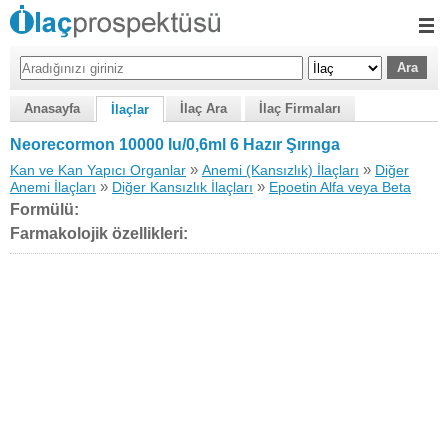
Anasayfa
İlaç Ara
İlaç Firmaları
İlaçlar
Neorecormon 10000 Iu/0,6ml 6 Hazır Şırınga
»
»
Kan ve Kan Yapıcı Organlar
Anemi (Kansızlık) İlaçları
Diğer
»
»
Anemi İlaçları
Diğer Kansızlık İlaçları
Epoetin Alfa veya Beta
Formülü:
Farmakolojik özellikleri: