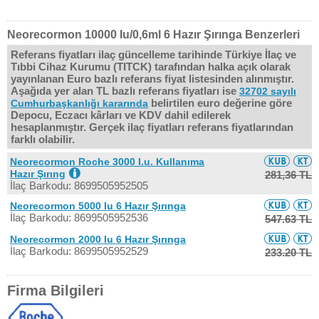
Neorecormon 10000 Iu/0,6ml 6 Hazır Şırınga Benzerleri
Referans fiyatları ilaç güncelleme tarihinde Türkiye İlaç ve
Tıbbi Cihaz Kurumu (TITCK) tarafından halka açık olarak
yayınlanan Euro bazlı referans fiyat listesinden alınmıştır.
Aşağıda yer alan TL bazlı referans fiyatları ise
32702 sayılı
belirtilen euro değerine göre
Cumhurbaşkanlığı kararında
Depocu, Eczacı kârları ve KDV dahil edilerek
hesaplanmıştır. Gerçek ilaç fiyatları referans fiyatlarından
farklı olabilir.
Neorecormon Roche 3000 I.u. Kullanıma
Hazır Şırıng
281,36 TL
İlaç Barkodu: 8699505952505
Neorecormon 5000 Iu 6 Hazır Şırınga
İlaç Barkodu: 8699505952536
547.63 TL
Neorecormon 2000 Iu 6 Hazır Şırınga
İlaç Barkodu: 8699505952529
233.20 TL
Firma Bilgileri