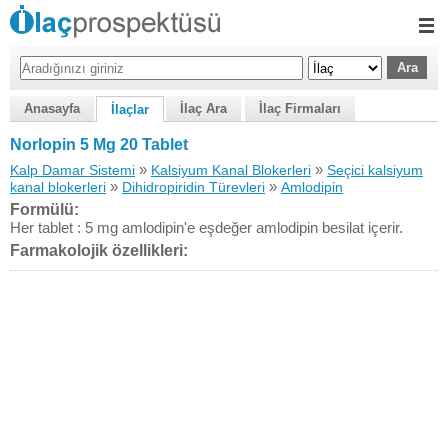
Anasayfa
İlaç Ara
İlaç Firmaları
İlaçlar
Norlopin 5 Mg 20 Tablet
»
»
Kalp Damar Sistemi
Kalsiyum Kanal Blokerleri
Seçici kalsiyum
»
»
kanal blokerleri
Dihidropiridin Türevleri
Amlodipin
Formülü:
Her tablet : 5 mg amlodipin'e eşdeğer amlodipin besilat içerir.
Farmakolojik özellikleri: