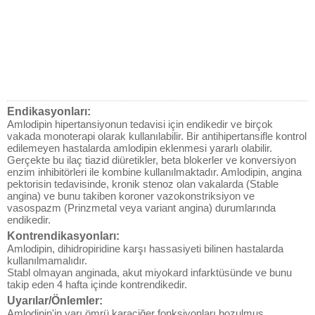
Endikasyonları:
Amlodipin hipertansiyonun tedavisi için endikedir ve birçok
vakada monoterapi olarak kullanılabilir. Bir antihipertansifle kontrol
edilemeyen hastalarda amlodipin eklenmesi yararlı olabilir.
Gerçekte bu ilaç tiazid diüretikler, beta blokerler ve konversiyon
enzim inhibitörleri ile kombine kullanılmaktadır. Amlodipin, angina
pektorisin tedavisinde, kronik stenoz olan vakalarda (Stable
angina) ve bunu takiben koroner vazokonstriksiyon ve
vasospazm (Prinzmetal veya variant angina) durumlarında
endikedir.
Kontrendikasyonları:
Amlodipin, dihidropiridine karşı hassasiyeti bilinen hastalarda
kullanılmamalıdır.
Stabl olmayan anginada, akut miyokard infarktüsünde ve bunu
takip eden 4 hafta içinde kontrendikedir.
Uyarılar/Önlemler:
Amlodipin'in yarı ömrü karaciğer fonksiyonları bozulmuş