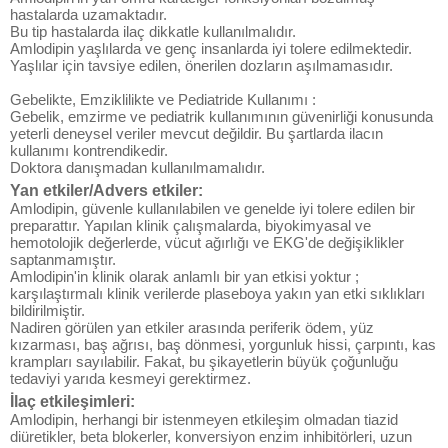
hastalarda uzamaktadır.
Bu tip hastalarda ilaç dikkatle kullanılmalıdır.
Amlodipin yaşlılarda ve genç insanlarda iyi tolere edilmektedir.
Yaşlılar için tavsiye edilen, önerilen dozların aşılmamasıdır.
Gebelikte, Emziklilikte ve Pediatride Kullanımı :
Gebelik, emzirme ve pediatrik kullanımının güvenirliği konusunda
yeterli deneysel veriler mevcut değildir. Bu şartlarda ilacın
kullanımı kontrendikedir.
Doktora danışmadan kullanılmamalıdır.
Yan etkiler/Advers etkiler:
Amlodipin, güvenle kullanılabilen ve genelde iyi tolere edilen bir
preparattır. Yapılan klinik çalışmalarda, biyokimyasal ve
hemotolojik değerlerde, vücut ağırlığı ve EKG'de değişiklikler
saptanmamıştır.
Amlodipin'in klinik olarak anlamlı bir yan etkisi yoktur ;
karşılaştırmalı klinik verilerde plaseboya yakın yan etki sıklıkları
bildirilmiştir.
Nadiren görülen yan etkiler arasında periferik ödem, yüz
kızarması, baş ağrısı, baş dönmesi, yorgunluk hissi, çarpıntı, kas
krampları sayılabilir. Fakat, bu şikayetlerin büyük çoğunluğu
tedaviyi yarıda kesmeyi gerektirmez.
İlaç etkileşimleri:
Amlodipin, herhangi bir istenmeyen etkileşim olmadan tiazid
diüretikler, beta blokerler, konversiyon enzim inhibitörleri, uzun