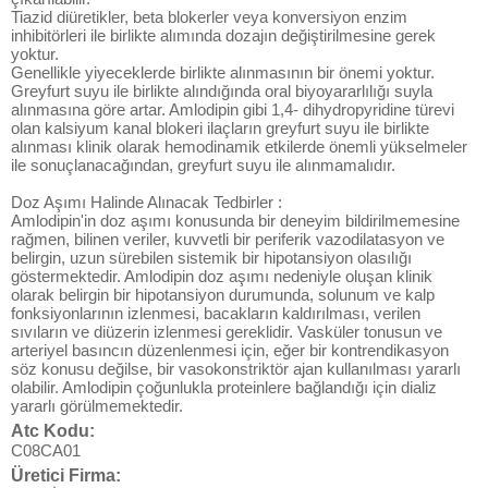
Tiazid diüretikler, beta blokerler veya konversiyon enzim
inhibitörleri ile birlikte alımında dozajın değiştirilmesine gerek
yoktur.
Genellikle yiyeceklerde birlikte alınmasının bir önemi yoktur.
Greyfurt suyu ile birlikte alındığında oral biyoyararlılığı suyla
alınmasına göre artar. Amlodipin gibi 1,4- dihydropyridine türevi
olan kalsiyum kanal blokeri ilaçların greyfurt suyu ile birlikte
alınması klinik olarak hemodinamik etkilerde önemli yükselmeler
ile sonuçlanacağından, greyfurt suyu ile alınmamalıdır.
Doz Aşımı Halinde Alınacak Tedbirler :
Amlodipin'in doz aşımı konusunda bir deneyim bildirilmemesine
rağmen, bilinen veriler, kuvvetli bir periferik vazodilatasyon ve
belirgin, uzun sürebilen sistemik bir hipotansiyon olasılığı
göstermektedir. Amlodipin doz aşımı nedeniyle oluşan klinik
olarak belirgin bir hipotansiyon durumunda, solunum ve kalp
fonksiyonlarının izlenmesi, bacakların kaldırılması, verilen
sıvıların ve diüzerin izlenmesi gereklidir. Vasküler tonusun ve
arteriyel basıncın düzenlenmesi için, eğer bir kontrendikasyon
söz konusu değilse, bir vasokonstriktör ajan kullanılması yararlı
olabilir. Amlodipin çoğunlukla proteinlere bağlandığı için dializ
yararlı görülmemektedir.
Atc Kodu:
C08CA01
Üretici Firma: