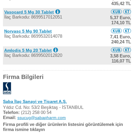
435,42 TL
Vasocard 5 Mg 30 Tablet
İlaç Barkodu: 8699517012051
5,37 Euro,
174,10 TL
Norvasc 5 Mg 90 Tablet
İlaç Barkodu: 8699532014078
7,41 Euro,
240,24 TL
Amlodis 5 Mg 20 Tablet
İlaç Barkodu: 8699502012820
3,58 Euro,
116,07 TL
Firma Bilgileri
Saba İlaç Sanayi ve Ticaret A.Ş.
Yıldız Cd. No: 53/2 Beşiktaş - İSTANBUL
Telefon:
(212) 258 00 54
Email:
ssucug@sabapharm.com
Firma profili ve diğer ürünlerin listesini görüntülemek için
firma ismine tıklayın