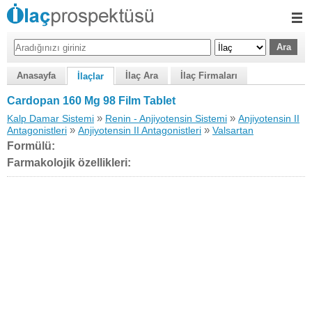
Anasayfa
İlaç Ara
İlaç Firmaları
İlaçlar
Cardopan 160 Mg 98 Film Tablet
»
»
Kalp Damar Sistemi
Renin - Anjiyotensin Sistemi
Anjiyotensin II
»
»
Antagonistleri
Anjiyotensin II Antagonistleri
Valsartan
Formülü:
Farmakolojik özellikleri: