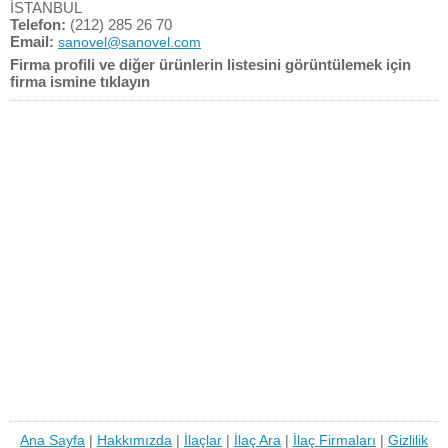
İSTANBUL
Telefon:
(212) 285 26 70
Email:
sanovel@sanovel.com
Firma profili ve diğer ürünlerin listesini görüntülemek için
firma ismine tıklayın
Ana Sayfa
|
Hakkımızda
|
İlaçlar
|
İlaç Ara
|
İlaç Firmaları
|
Gizlilik