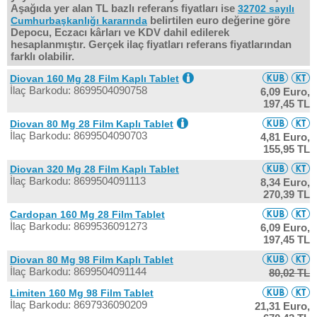
Aşağıda yer alan TL bazlı referans fiyatları ise
32702 sayılı
belirtilen euro değerine göre
Cumhurbaşkanlığı kararında
Depocu, Eczacı kârları ve KDV dahil edilerek
hesaplanmıştır. Gerçek ilaç fiyatları referans fiyatlarından
farklı olabilir.
Diovan 160 Mg 28 Film Kaplı Tablet
İlaç Barkodu: 8699504090758
6,09 Euro,
197,45 TL
Diovan 80 Mg 28 Film Kaplı Tablet
İlaç Barkodu: 8699504090703
4,81 Euro,
155,95 TL
Diovan 320 Mg 28 Film Kaplı Tablet
İlaç Barkodu: 8699504091113
8,34 Euro,
270,39 TL
Cardopan 160 Mg 28 Film Tablet
İlaç Barkodu: 8699536091273
6,09 Euro,
197,45 TL
Diovan 80 Mg 98 Film Kaplı Tablet
İlaç Barkodu: 8699504091144
80,02 TL
Limiten 160 Mg 98 Film Tablet
İlaç Barkodu: 8697936090209
21,31 Euro,