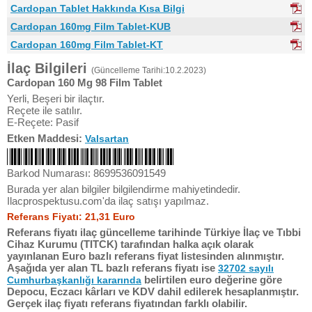
Cardopan Tablet Hakkında Kısa Bilgi
Cardopan 160mg Film Tablet-KUB
Cardopan 160mg Film Tablet-KT
İlaç Bilgileri
(Güncelleme Tarihi:10.2.2023)
Cardopan 160 Mg 98 Film Tablet
Yerli, Beşeri bir ilaçtır.
Reçete ile satılır.
E-Reçete: Pasif
Etken Maddesi:
Valsartan
Barkod Numarası: 8699536091549
Burada yer alan bilgiler bilgilendirme mahiyetindedir.
Ilacprospektusu.com'da ilaç satışı yapılmaz.
Referans Fiyatı: 21,31 Euro
Referans fiyatı ilaç güncelleme tarihinde Türkiye İlaç ve Tıbbi
Cihaz Kurumu (TITCK) tarafından halka açık olarak
yayınlanan Euro bazlı referans fiyat listesinden alınmıştır.
Aşağıda yer alan TL bazlı referans fiyatı ise
32702 sayılı
belirtilen euro değerine göre
Cumhurbaşkanlığı kararında
Depocu, Eczacı kârları ve KDV dahil edilerek hesaplanmıştır.
Gerçek ilaç fiyatı referans fiyatından farklı olabilir.