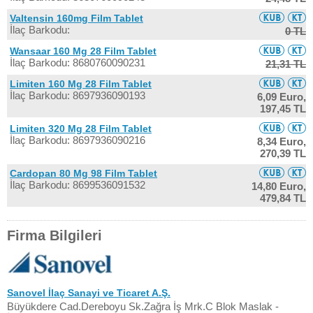
Valtensin 160mg Film Tablet
İlaç Barkodu:
0 TL
Wansaar 160 Mg 28 Film Tablet
İlaç Barkodu: 8680760090231
21,31 TL
Limiten 160 Mg 28 Film Tablet
İlaç Barkodu: 8697936090193
6,09 Euro,
197,45 TL
Limiten 320 Mg 28 Film Tablet
İlaç Barkodu: 8697936090216
8,34 Euro,
270,39 TL
Cardopan 80 Mg 98 Film Tablet
İlaç Barkodu: 8699536091532
14,80 Euro,
479,84 TL
Firma Bilgileri
Sanovel İlaç Sanayi ve Ticaret A.Ş.
Büyükdere Cad.Dereboyu Sk.Zağra İş Mrk.C Blok Maslak -