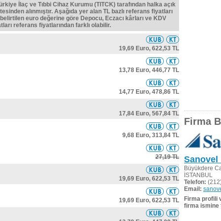
Türkiye İlaç ve Tıbbi Cihaz Kurumu (TITCK) tarafından halka açık
tesinden alınmıştır. Aşağıda yer alan TL bazlı referans fiyatları
belirtilen euro değerine göre Depocu, Eczacı kârları ve KDV
ları referans fiyatlarından farklı olabilir.
19,69 Euro,
622,53 TL
13,78 Euro,
446,77 TL
14,77 Euro,
478,86 TL
17,84 Euro,
567,84 TL
Firma Bi
9,68 Euro,
313,84 TL
27,19 TL
Sanovel 
Büyükdere Ca
İSTANBUL
19,69 Euro,
622,53 TL
Telefon:
(212)
Email:
sanov
Firma profili
19,69 Euro,
622,53 TL
firma ismine 