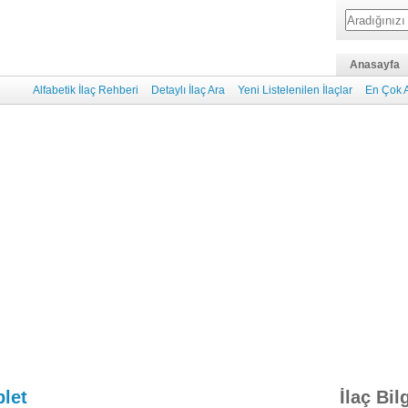
Anasayfa
Alfabetik İlaç Rehberi
Detaylı İlaç Ara
Yeni Listelenilen İlaçlar
En Çok A
blet
İlaç Bil