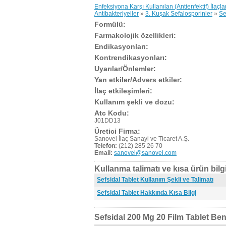
Enfeksiyona Karşı Kullanılan (Antienfektif) İlaçla
Antibakteriyeller
»
3. Kuşak Sefalosporinler
»
Se
Formülü:
Farmakolojik özellikleri:
Endikasyonları:
Kontrendikasyonları:
Uyarılar/Önlemler:
Yan etkiler/Advers etkiler:
İlaç etkileşimleri:
Kullanım şekli ve dozu:
Atc Kodu:
J01DD13
Üretici Firma:
Sanovel İlaç Sanayi ve Ticaret A.Ş.
Telefon:
(212) 285 26 70
Email:
sanovel@sanovel.com
Kullanma talimatı ve kısa ürün bilgi
Sefsidal Tablet Kullanım Şekli ve Talimatı
Sefsidal Tablet Hakkında Kısa Bilgi
Sefsidal 200 Mg 20 Film Tablet Ben