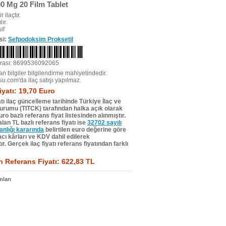
00 Mg 20 Film Tablet
r ilaçtır.
ır.
if
si:
Sefpodoksim Proksetil
rası: 8699536092065
n bilgiler bilgilendirme mahiyetindedir.
su.com'da ilaç satışı yapılmaz.
iyatı: 19,70 Euro
tı ilaç güncelleme tarihinde Türkiye İlaç ve
Kurumu (TITCK) tarafından halka açık olarak
ro bazlı referans fiyat listesinden alınmıştır.
lan TL bazlı referans fiyatı ise
32702 sayılı
lığı kararında
belirtilen euro değerine göre
ı kârları ve KDV dahil edilerek
r. Gerçek ilaç fiyatı referans fiyatından farklı
 Referans Fiyatı: 622,83 TL
ları