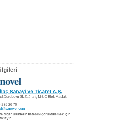
lgileri
İlaç Sanayi ve Ticaret A.Ş.
d.Dereboyu Sk.Zağra İş Mrk.C Blok Maslak -
 285 26 70
el@sanovel.com
 ve diğer ürünlerin listesini görüntülemek için
tıklayın