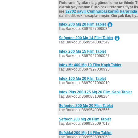
Referans fiyatları ilaç güncelleme tarihinde 
olarak yayınlanan Euro bazlı referans fiyat lis
ise
32702 sayılı Cumhurbaşkanlığı kararında
dahil edilerek hesaplanmıştır. Gerçek ilaç fiyat
Infex 200 Mg 20 Film Tablet
İlaç Barkodu: 8697927090034
Sefpotec 200 Mg 14 Film Tablet
İlaç Barkodu: 8699540092549
Infex 200 Mg 15 Film Tablet
İlaç Barkodu: 8697927090027
Infex Mr 400 Mg 10 Film Kaplı Tablet
İlaç Barkodu: 8697927030993
Infex 100 Mg 20 Film Tablet
İlaç Barkodu: 8697927090010
Infex Plus 200/125 Mg 20 Film Kaplı Tablet
İlaç Barkodu: 8680881098284
Sefpotec 200 Mg 20 Film Tablet
İlaç Barkodu: 8699540092556
Seftech 200 Mg 20 Film Tablet
İlaç Barkodu: 8699525097019
Sefsidal 200 Mg 14 Film Tablet
İlaç Barkodu: 8699536092058