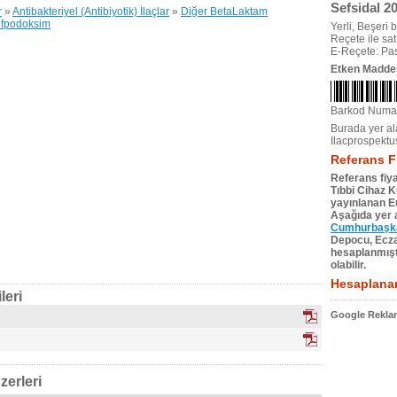
Sefsidal 2
r
»
Antibakteriyel (Antibiyotik) İlaçlar
»
Diğer BetaLaktam
fpodoksim
Yerli, Beşeri bi
Reçete ile satıl
E-Reçete: Pas
Etken Madde
Barkod Numa
Burada yer ala
Ilacprospektu
Referans F
Referans fiya
Tıbbi Cihaz 
yayınlanan Eu
Aşağıda yer a
Cumhurbaşkan
Depocu, Eczac
hesaplanmıştı
olabilir.
Hesaplanan
leri
Google Reklam
zerleri