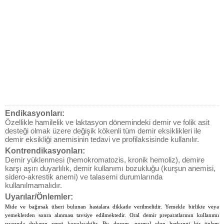
Endikasyonları:
Özellikle hamilelik ve laktasyon dönemindeki demir ve folik asit
desteği olmak üzere değişik kökenli tüm demir eksiklikleri ile
demir eksikliği anemisinin tedavi ve profilaksisinde kullanılır.
Kontrendikasyonları:
Demir yüklenmesi (hemokromatozis, kronik hemoliz), demire
karşı aşırı duyarlılık, demir kullanımı bozukluğu (kurşun anemisi,
sidero-akrestik anemi) ve talasemi durumlarında
kullanılmamalıdır.
Uyarılar/Önlemler:
Mide ve bağırsak ülseri bulunan hastalara dikkatle verilmelidir. Yemekle birlikte veya
yemeklerden sonra alınması tavsiye edilmektedir. Oral demir preparatlarının kullanımı
sırasında dışkının rengi koyulaşabilir. Bu durum, normal olup herhangi bir önlem