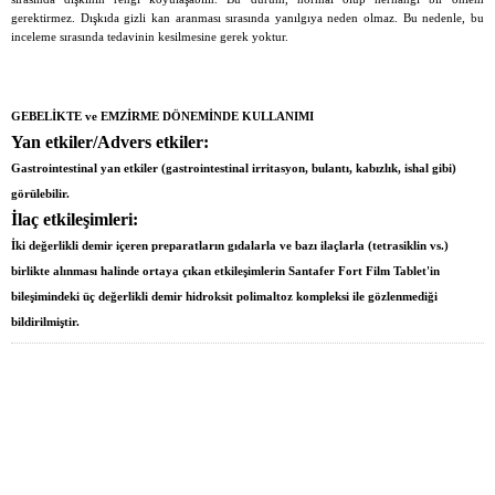
gerektirmez. Dışkıda gizli kan aranması sırasında yanılgıya neden olmaz. Bu nedenle, bu
inceleme sırasında tedavinin kesilmesine gerek yoktur.
GEBELİKTE ve EMZİRME DÖNEMİNDE KULLANIMI
Yan etkiler/Advers etkiler:
Gastrointestinal yan etkiler (gastrointestinal irritasyon, bulantı, kabızlık, ishal gibi)
görülebilir.
İlaç etkileşimleri:
İki değerlikli demir içeren preparatların gıdalarla ve bazı ilaçlarla (tetrasiklin vs.)
birlikte alınması halinde ortaya çıkan etkileşimlerin Santafer Fort Film Tablet'in
bileşimindeki üç değerlikli demir hidroksit polimaltoz kompleksi ile gözlenmediği
bildirilmiştir.