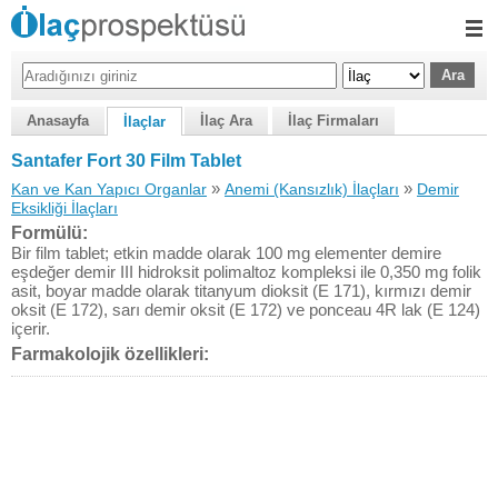
Anasayfa
İlaç Ara
İlaç Firmaları
İlaçlar
Santafer Fort 30 Film Tablet
»
»
Kan ve Kan Yapıcı Organlar
Anemi (Kansızlık) İlaçları
Demir
Eksikliği İlaçları
Formülü:
Bir film tablet; etkin madde olarak 100 mg elementer demire
eşdeğer demir III hidroksit polimaltoz kompleksi ile 0,350 mg folik
asit, boyar madde olarak titanyum dioksit (E 171), kırmızı demir
oksit (E 172), sarı demir oksit (E 172) ve ponceau 4R lak (E 124)
içerir.
Farmakolojik özellikleri: