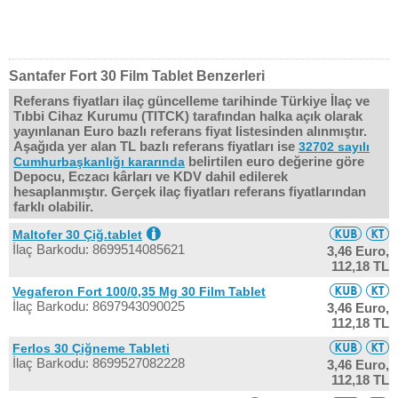
Santafer Fort 30 Film Tablet Benzerleri
Referans fiyatları ilaç güncelleme tarihinde Türkiye İlaç ve
Tıbbi Cihaz Kurumu (TITCK) tarafından halka açık olarak
yayınlanan Euro bazlı referans fiyat listesinden alınmıştır.
Aşağıda yer alan TL bazlı referans fiyatları ise
32702 sayılı
belirtilen euro değerine göre
Cumhurbaşkanlığı kararında
Depocu, Eczacı kârları ve KDV dahil edilerek
hesaplanmıştır. Gerçek ilaç fiyatları referans fiyatlarından
farklı olabilir.
Maltofer 30 Çiğ.tablet
İlaç Barkodu: 8699514085621
3,46 Euro,
112,18 TL
Vegaferon Fort 100/0,35 Mg 30 Film Tablet
İlaç Barkodu: 8697943090025
3,46 Euro,
112,18 TL
Ferlos 30 Çiğneme Tableti
İlaç Barkodu: 8699527082228
3,46 Euro,
112,18 TL