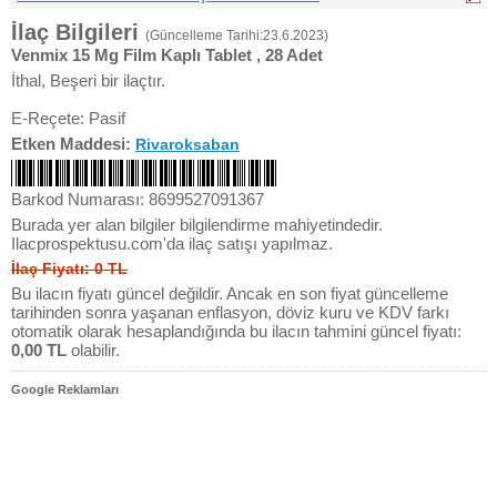
İlaç Bilgileri
(Güncelleme Tarihi:23.6.2023)
Venmix 15 Mg Film Kaplı Tablet , 28 Adet
İthal, Beşeri bir ilaçtır.
E-Reçete: Pasif
Etken Maddesi:
Rivaroksaban
Barkod Numarası: 8699527091367
Burada yer alan bilgiler bilgilendirme mahiyetindedir.
Ilacprospektusu.com'da ilaç satışı yapılmaz.
İlaç Fiyatı: 0 TL
Bu ilacın fiyatı güncel değildir. Ancak en son fiyat güncelleme
tarihinden sonra yaşanan enflasyon, döviz kuru ve KDV farkı
otomatik olarak hesaplandığında bu ilacın tahmini güncel fiyatı:
0,00 TL
olabilir.
Google Reklamları