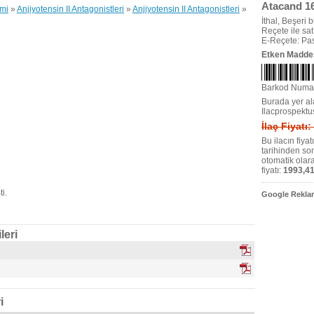
Atacand 16
emi
»
Anjiyotensin II Antagonistleri
»
Anjiyotensin II Antagonistleri
»
İthal, Beşeri bi
Reçete ile satıl
E-Reçete: Pas
Etken Madde
Barkod Numa
Burada yer ala
Ilacprospektu
İlaç Fiyatı
Bu ilacın fiya
tarihinden so
otomatik olar
fiyatı:
1993,41
i.
Google Reklam
leri
i