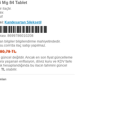
 Mg 84 Tablet
r ilaçtır.
ır.
if
si:
Kandesartan Sileksetil
rası: 8699786010208
n bilgiler bilgilendirme mahiyetindedir.
su.com'da ilaç satışı yapılmaz.
: 80,79 TL
tı güncel değildir. Ancak en son fiyat güncelleme
nra yaşanan enflasyon, döviz kuru ve KDV farkı
ak hesaplandığında bu ilacın tahmini güncel
 TL
olabilir.
ları