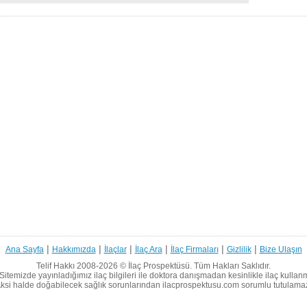
|
|
|
|
|
|
Ana Sayfa
Hakkımızda
İlaçlar
İlaç Ara
İlaç Firmaları
Gizlilik
Bize Ulaşın
Telif Hakkı 2008-2026 ©
İlaç Prospektüsü.
Tüm Hakları Saklıdır.
Sitemizde yayınladığımız ilaç bilgileri ile doktora danışmadan kesinlikle ilaç kullan
ksi halde doğabilecek sağlık sorunlarından ilacprospektusu.com sorumlu tutulama