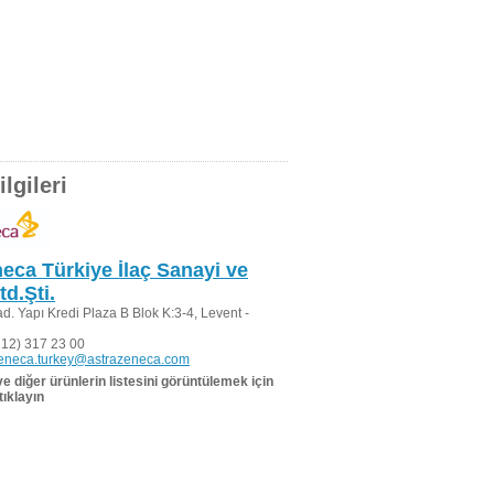
lgileri
eca Türkiye İlaç Sanayi ve
td.Şti.
. Yapı Kredi Plaza B Blok K:3-4, Levent -
12) 317 23 00
zeneca.turkey@astrazeneca.com
 ve diğer ürünlerin listesini görüntülemek için
tıklayın