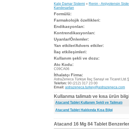
Kalp Damar Sistemi
»
Renin - Anjiyotensin Sist
Kandesartan
Formülü:
Farmakolojik özellikleri:
Endikasyonları:
Kontrendikasyonları:
Uyarılar/Önlemler:
Yan etkiler/Advers etkiler:
İlaç etkileşimleri:
Kullanım şekli ve dozu:
Atc Kodu:
C09CA06
İthalatçı Firma:
AstraZeneca Türkiye İlaç Sanayi ve Ticaret Ltd.Şt
Telefon:
90 (212) 317 23 00
Email:
astrazeneca.turkey@astrazeneca.com
Kullanma talimatı ve kısa ürün bilgi
Atacand Tablet Kullanım Şekli ve Talimatı
Atacand Tablet Hakkında Kısa Bilgi
Atacand 16 Mg 84 Tablet Benzerler