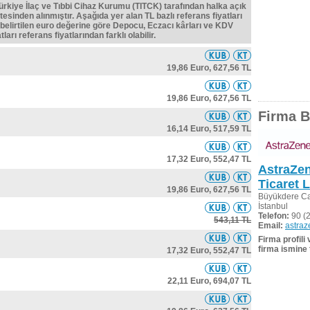
Türkiye İlaç ve Tıbbi Cihaz Kurumu (TITCK) tarafından halka açık
tesinden alınmıştır. Aşağıda yer alan TL bazlı referans fiyatları
belirtilen euro değerine göre Depocu, Eczacı kârları ve KDV
ları referans fiyatlarından farklı olabilir.
19,86 Euro,
627,56 TL
19,86 Euro,
627,56 TL
Firma Bi
16,14 Euro,
517,59 TL
17,32 Euro,
552,47 TL
AstraZen
Ticaret L
19,86 Euro,
627,56 TL
Büyükdere Cad
İstanbul
Telefon:
90 (2
543,11 TL
Email:
astra
Firma profili
firma ismine 
17,32 Euro,
552,47 TL
22,11 Euro,
694,07 TL