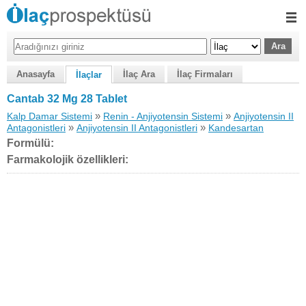
Anasayfa
İlaç Ara
İlaç Firmaları
İlaçlar
Cantab 32 Mg 28 Tablet
»
»
Kalp Damar Sistemi
Renin - Anjiyotensin Sistemi
Anjiyotensin II
»
»
Antagonistleri
Anjiyotensin II Antagonistleri
Kandesartan
Formülü:
Farmakolojik özellikleri: