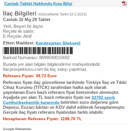
Cantab Tablet Hakkında Kısa Bilgi
İlaç Bilgileri
(Güncelleme Tarihi:10.2.2023)
Cantab 32 Mg 28 Tablet
Yerli, Beşeri bir ilaçtır.
Reçete ile satılır.
E-Reçete: Aktif
Etken Maddesi:
Kandesartan Sileksetil
Barkod Numarası: 8699540015692
Burada yer alan bilgiler bilgilendirme mahiyetindedir.
Ilacprospektusu.com'da ilaç satışı yapılmaz.
Referans Fiyatı: 39,72 Euro
Referans fiyatı ilaç güncelleme tarihinde Türkiye İlaç ve Tıbbi
Cihaz Kurumu (TITCK) tarafından halka açık olarak
yayınlanan Euro bazlı referans fiyat listesinden alınmıştır.
Aşağıda yer alan TL bazlı referans fiyatı ise
32702 sayılı
belirtilen euro değerine göre
Cumhurbaşkanlığı kararında
Depocu, Eczacı kârları ve KDV dahil edilerek hesaplanmıştır.
Gerçek ilaç fiyatı referans fiyatından farklı olabilir.
Hesaplanan Referans Fiyatı: 1196,70 TL
Google Reklamları