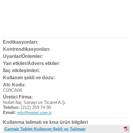
Endikasyonları:
Kontrendikasyonları:
Uyarılar/Önlemler:
Yan etkiler/Advers etkiler:
İlaç etkileşimleri:
Kullanım şekli ve dozu:
Atc Kodu:
C09CA06
Üretici Firma:
Nobel İlaç Sanayi ve Ticaret A.Ş.
Telefon:
(212) 259 74 90
Email:
info@nobel.com.tr
Kullanma talimatı ve kısa ürün bilgileri
Cantab Tablet Kullanım Şekli ve Talimatı