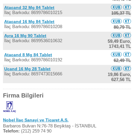
Atacand 32 Mg 84 Tablet
İlaç Barkodu: 8699786010215
105,37 TL
Atacand 16 Mg 84 Tablet
İlaç Barkodu: 8699786010208
80,79 TL
Ayra 16 Mg 90 Tablet
İlaç Barkodu: 8699536010632
59,49 Euro,
1743,41 TL
Atacand 8 Mg 84 Tablet
İlaç Barkodu: 8699786010192
62,49 TL
Ucand 16 Mg 28 Tablet
İlaç Barkodu: 8697473015666
19,86 Euro,
627,56 TL
Firma Bilgileri
Nobel İlaç Sanayi ve Ticaret A.Ş.
Barbaros Bulvarı N:76-78 Beşiktaş - İSTANBUL
Telefon:
(212) 259 74 90