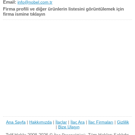
Email:
info@nobel.com.tr
Firma profili ve diğer ürünlerin listesini görüntülemek için
firma ismine tıklayın
Ana Sayfa
|
Hakkımızda
|
İlaçlar
|
İlaç Ara
|
İlaç Firmaları
|
Gizlilik
|
Bize Ulaşın
Telif Hakkı 2008-2026 ©
Tüm Hakları Saklıdır.