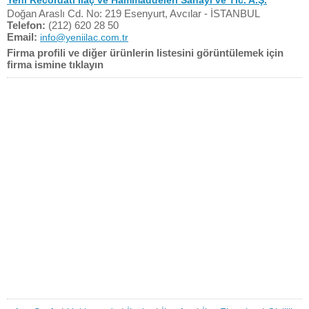
Yeni Recordati İlaç ve Hammaddeleri Sanayi ve Tic. A.Ş.
Doğan Araslı Cd. No: 219 Esenyurt, Avcılar - İSTANBUL
Telefon:
(212) 620 28 50
Email:
info@yeniilac.com.tr
Firma profili ve diğer ürünlerin listesini görüntülemek için
firma ismine tıklayın