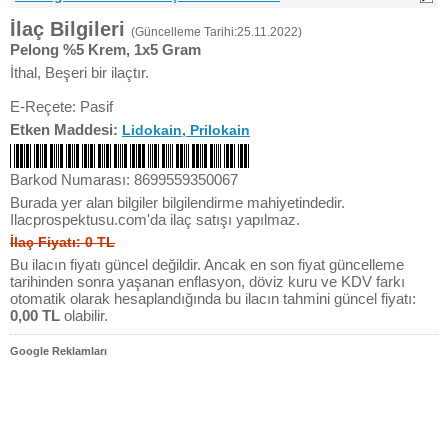
İlaç Bilgileri
(Güncelleme Tarihi:25.11.2022)
Pelong %5 Krem, 1x5 Gram
İthal, Beşeri bir ilaçtır.
E-Reçete: Pasif
Etken Maddesi:
Lidokain, Prilokain
Barkod Numarası: 8699559350067
Burada yer alan bilgiler bilgilendirme mahiyetindedir.
Ilacprospektusu.com'da ilaç satışı yapılmaz.
İlaç Fiyatı: 0 TL
Bu ilacın fiyatı güncel değildir. Ancak en son fiyat güncelleme
tarihinden sonra yaşanan enflasyon, döviz kuru ve KDV farkı
otomatik olarak hesaplandığında bu ilacın tahmini güncel fiyatı:
0,00 TL
olabilir.
Google Reklamları