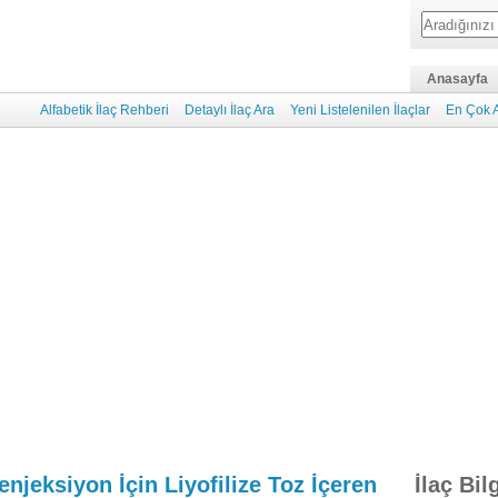
Anasayfa
Alfabetik İlaç Rehberi
Detaylı İlaç Ara
Yeni Listelenilen İlaçlar
En Çok A
enjeksiyon İçin Liyofilize Toz İçeren
İlaç Bil