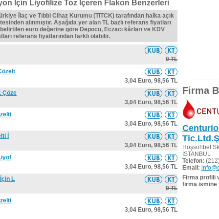
on İçin Liyofilize Toz İçeren Flakon Benzerleri
Türkiye İlaç ve Tıbbi Cihaz Kurumu (TITCK) tarafından halka açık
tesinden alınmıştır. Aşağıda yer alan TL bazlı referans fiyatları
belirtilen euro değerine göre Depocu, Eczacı kârları ve KDV
ları referans fiyatlarından farklı olabilir.
0 TL
Çözelt
3,04 Euro,
98,56 TL
Firma Bi
k Çöze
3,04 Euro,
98,56 TL
zelti
3,04 Euro,
98,56 TL
Centurio
ti İ
Tic.Ltd.Ş
3,04 Euro,
98,56 TL
Hoşsohbet Sk
İSTANBUL
Liyof
Telefon:
(212)
3,04 Euro,
98,56 TL
Email:
info@c
Firma profili
İçin L
firma ismine 
0 TL
zelti
3,04 Euro,
98,56 TL