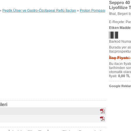
Seppro 40 
Liyofilize 
»
Peptik Ülser ve Gastro-Özofageal Reflü İlaçları
»
Proton Pompası
İthal, Beşeri bi
E-Reçete: Pas
Etken Madde
Barkod Numar
Burada yer ala
Ilacprospektu
İlaç Fiyatı:
Bu ilacın fiya
tarihinden so
otomatik olar
fiyatı:
0,00 TL
Google Reklam
leri