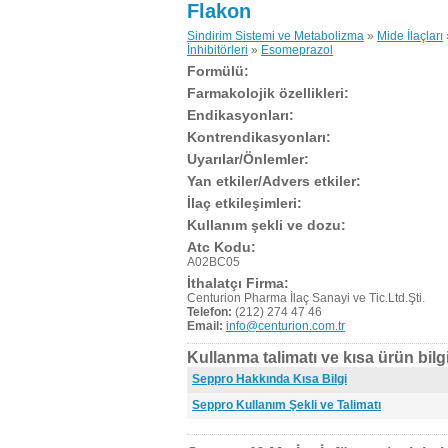
Flakon
Sindirim Sistemi ve Metabolizma
»
Mide İlaçları
İnhibitörleri
»
Esomeprazol
Formülü:
Farmakolojik özellikleri:
Endikasyonları:
Kontrendikasyonları:
Uyarılar/Önlemler:
Yan etkiler/Advers etkiler:
İlaç etkileşimleri:
Kullanım şekli ve dozu:
Atc Kodu:
A02BC05
İthalatçı Firma:
Centurion Pharma İlaç Sanayi ve Tic.Ltd.Şti.
Telefon:
(212) 274 47 46
Email:
info@centurion.com.tr
Kullanma talimatı ve kısa ürün bilgi
Seppro Hakkında Kısa Bilgi
Seppro Kullanım Şekli ve Talimatı