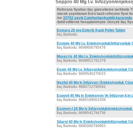
Seppro 40 Mg İ.v. İnfüzyon/enjeksiy
Referans fiyatları ilaç güncelleme tarihinde 
olarak yayınlanan Euro bazlı referans fiyat lis
ise
32702 sayılı Cumhurbaşkanlığı kararında
dahil edilerek hesaplanmıştır. Gerçek ilaç fiyat
Esmara 20 mg Enterik Kaplı Pellet Tablet
İlaç Barkodu:
Essium 40 Mg I.v. Enjeksiyonluk/infüzyonluk 
İlaç Barkodu: 8699606795476
Masecris 40 Mg I.v. Enjeksiyonluk/infüzyonlu
İlaç Barkodu: 8699651791379
Esom 40 Mg I.v. İnfüzyonluk/enjeksiyonluk Çö
İlaç Barkodu: 8699540270015
Nexful 40 Mg Iv İnfüzyon / Enjeksiyonluk Çözel
İlaç Barkodu: 8680712790042
Espovil 40 Mg Iv Enjeksiyon Ve İnfüzyon İçin 
İlaç Barkodu: 8680199001938
Esomen-l 20 Mg Iv İnfüzyonluk/enjeksiyonluk 
İlaç Barkodu: 8699541794756
Sitarol 40 Mg Iv Enjeksiyonluk/infüzyonluk Çö
İlaç Barkodu: 8680080790903