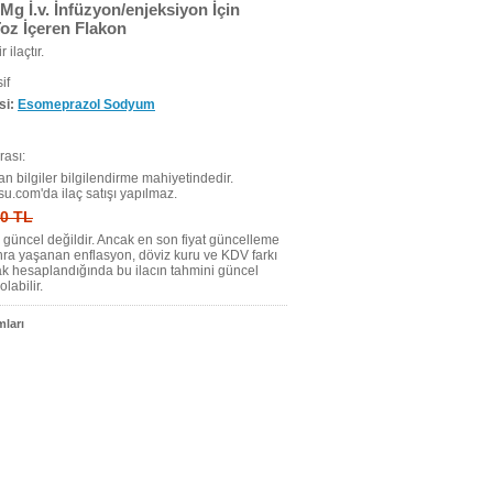
Mg İ.v. İnfüzyon/enjeksiyon İçin
Toz İçeren Flakon
r ilaçtır.
if
si:
Esomeprazol Sodyum
ası:
n bilgiler bilgilendirme mahiyetindedir.
su.com'da ilaç satışı yapılmaz.
 0 TL
tı güncel değildir. Ancak en son fiyat güncelleme
nra yaşanan enflasyon, döviz kuru ve KDV farkı
ak hesaplandığında bu ilacın tahmini güncel
olabilir.
ları