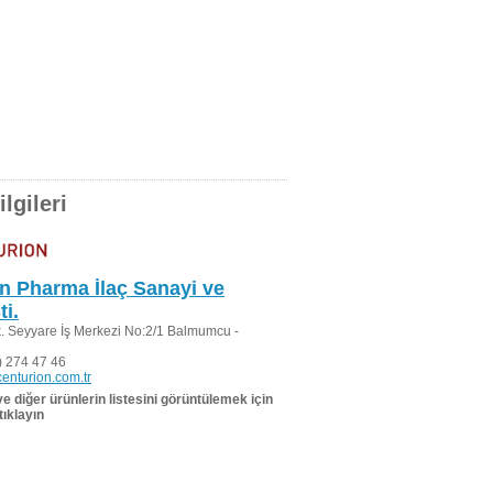
lgileri
n Pharma İlaç Sanayi ve
ti.
. Seyyare İş Merkezi No:2/1 Balmumcu -
 274 47 46
enturion.com.tr
 ve diğer ürünlerin listesini görüntülemek için
tıklayın