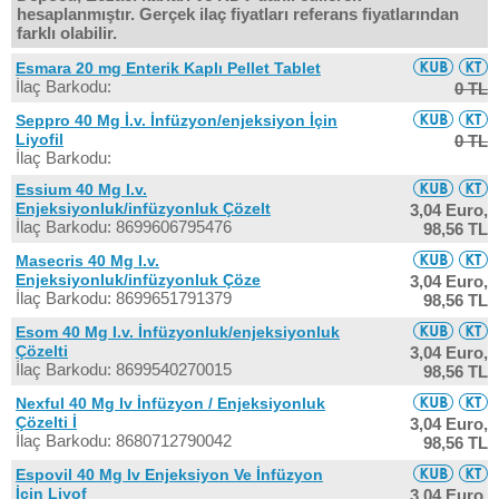
hesaplanmıştır. Gerçek ilaç fiyatları referans fiyatlarından
farklı olabilir.
Esmara 20 mg Enterik Kaplı Pellet Tablet
İlaç Barkodu:
0 TL
Seppro 40 Mg İ.v. İnfüzyon/enjeksiyon İçin
Liyofil
0 TL
İlaç Barkodu:
Essium 40 Mg I.v.
Enjeksiyonluk/infüzyonluk Çözelt
3,04 Euro,
İlaç Barkodu: 8699606795476
98,56 TL
Masecris 40 Mg I.v.
Enjeksiyonluk/infüzyonluk Çöze
3,04 Euro,
İlaç Barkodu: 8699651791379
98,56 TL
Esom 40 Mg I.v. İnfüzyonluk/enjeksiyonluk
Çözelti
3,04 Euro,
İlaç Barkodu: 8699540270015
98,56 TL
Nexful 40 Mg Iv İnfüzyon / Enjeksiyonluk
Çözelti İ
3,04 Euro,
İlaç Barkodu: 8680712790042
98,56 TL
Espovil 40 Mg Iv Enjeksiyon Ve İnfüzyon
İçin Liyof
3,04 Euro,