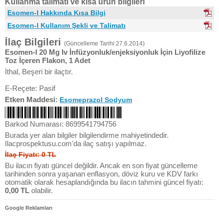
Kullanma talimatı ve kısa ürün bilgileri
Esomen-l Hakkında Kısa Bilgi
Esomen-l Kullanım Şekli ve Talimatı
İlaç Bilgileri
(Güncelleme Tarihi:27.6.2014)
Esomen-l 20 Mg Iv İnfüzyonluk/enjeksiyonluk İçin Liyofilize
Toz İçeren Flakon, 1 Adet
İthal, Beşeri bir ilaçtır.
E-Reçete: Pasif
Etken Maddesi:
Esomeprazol Sodyum
Barkod Numarası: 8699541794756
Burada yer alan bilgiler bilgilendirme mahiyetindedir.
Ilacprospektusu.com'da ilaç satışı yapılmaz.
İlaç Fiyatı: 0 TL
Bu ilacın fiyatı güncel değildir. Ancak en son fiyat güncelleme
tarihinden sonra yaşanan enflasyon, döviz kuru ve KDV farkı
otomatik olarak hesaplandığında bu ilacın tahmini güncel fiyatı:
0,00 TL
olabilir.
Google Reklamları