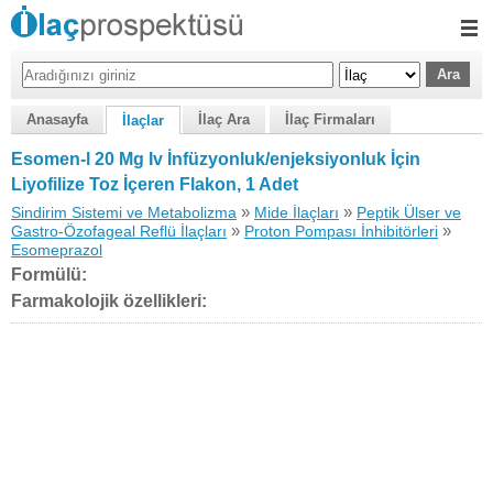
Anasayfa
İlaç Ara
İlaç Firmaları
İlaçlar
Esomen-l 20 Mg Iv İnfüzyonluk/enjeksiyonluk İçin
Liyofilize Toz İçeren Flakon, 1 Adet
»
»
Sindirim Sistemi ve Metabolizma
Mide İlaçları
Peptik Ülser ve
»
»
Gastro-Özofageal Reflü İlaçları
Proton Pompası İnhibitörleri
Esomeprazol
Formülü:
Farmakolojik özellikleri: