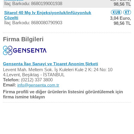
İlaç Barkodu: 8680199001938
98,56 TL
Sitarol 40 Mg Iv Enjeksiyonluk/infüzyonluk
Çözelti
3,04 Euro,
İlaç Barkodu: 8680080790903
98,56 TL
Firma Bilgileri
Gensenta İlaç Sanayi ve Ticaret Anonim Şirketi
Levent Mah. Meltem Sok. İş Kuleleri Kule 2 K: 24 No: 10
4.Levent, Beşiktaş - İSTANBUL
Telefon:
(0212) 337 3800
Email:
info@gensenta.com.tr
Firma profili ve diğer ürünlerin listesini görüntülemek için
firma ismine tıklayın