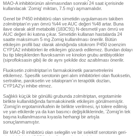
MAO-A inhibitörünün alınmasından sonraki 24 saat içerisinde
kullanılacak 'Zomig' miktarı, 7.5 mg'ı aşmamalıdır.
Genel bir P450 inhibitörü olan simetidin uygulamasını takiben
zolmitriptan'ın yarı ömrü %44 ve AUC değeri %48 artar. Buna
ilave olarak aktif metaboliti (183C91) N-desmetil yarı ömrü ve
AUC değeri iki katına çıkar. Simetidin kullanan hastalarda 24
saatte maksimum 5 mg Zomig kullanılması önerilir. Bütün
etkileşim profili baz olarak alındığında sitokrom P450 izoenzim
CYP1A2 inhibitörleri ile etkileşim gözardı edilemez. Bundan dolayı
bu tip bileşiklerden fluvoksamin ve kinolon grubu antibiyotikler
(siprofloksasin gibi) ile de aynı şekilde doz azaltılması önerilir.
Fluoksetin zolmitriptan'ın farmakokinetik parametrelerini
etkilemez. Spesifik serotonin geri alım inhibitörleri olan fluoksetin,
sertraline, paroksetin ve sitalopram'ın terapötik dozları,
CYP1A2'yi inhibe etmez.
Sağlıklı küçük bir gönüllü grubunda zolmitriptan, ergotaminle
birlikte kullanıldığında farmakokinetik etkileşim görülmemiştir.
'Zomig'in ergotamin/kafein ile birlikte verilmesi, iyi tolere edilmiş
ve yan etkilerde ya da kan basıncı değişikliklerinde, 'Zomig'in tek
başına kullanılmasına kıyasla herhangi bir artışla
sonuçlanmamıştır.
Bir MAO-B inhibitörü olan selegilin ve bir selektif serotonin geri-