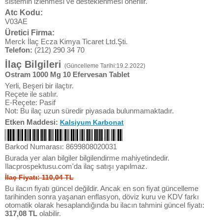
sistemin izlenmesi ve desteklenmesi önerilir.
Atc Kodu:
V03AE
Üretici Firma:
Merck İlaç Ecza Kimya Ticaret Ltd.Şti.
Telefon:
(212) 290 34 70
İlaç Bilgileri
(Güncelleme Tarihi:19.2.2022)
Ostram 1000 Mg 10 Efervesan Tablet
Yerli, Beşeri bir ilaçtır.
Reçete ile satılır.
E-Reçete: Pasif
Not: Bu ilaç uzun süredir piyasada bulunmamaktadır.
Etken Maddesi:
Kalsiyum Karbonat
Barkod Numarası: 8699808020031
Burada yer alan bilgiler bilgilendirme mahiyetindedir.
Ilacprospektusu.com'da ilaç satışı yapılmaz.
İlaç Fiyatı: 110,04 TL
Bu ilacın fiyatı güncel değildir. Ancak en son fiyat güncelleme
tarihinden sonra yaşanan enflasyon, döviz kuru ve KDV farkı
otomatik olarak hesaplandığında bu ilacın tahmini güncel fiyatı:
317,08 TL
olabilir.