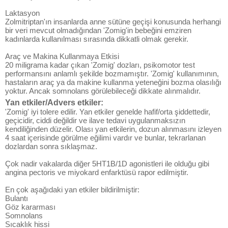
Laktasyon
Zolmitriptan'ın insanlarda anne sütüne geçişi konusunda herhangi
bir veri mevcut olmadığından 'Zomig'in bebeğini emziren
kadınlarda kullanılması sırasında dikkatli olmak gerekir.
Araç ve Makina Kullanmaya Etkisi
20 miligrama kadar çıkan 'Zomig' dozları, psikomotor test
performansını anlamlı şekilde bozmamıştır. 'Zomig' kullanımının,
hastaların araç ya da makine kullanma yeteneğini bozma olasılığı
yoktur. Ancak somnolans görülebileceği dikkate alınmalıdır.
Yan etkiler/Advers etkiler:
'Zomig' iyi tolere edilir. Yan etkiler genelde hafif/orta şiddettedir,
geçicidir, ciddi değildir ve ilave tedavi uygulanmaksızın
kendiliğinden düzelir. Olası yan etkilerin, dozun alınmasını izleyen
4 saat içerisinde görülme eğilimi vardır ve bunlar, tekrarlanan
dozlardan sonra sıklaşmaz.
Çok nadir vakalarda diğer 5HT1B/1D agonistleri ile olduğu gibi
angina pectoris ve miyokard enfarktüsü rapor edilmiştir.
En çok aşağıdaki yan etkiler bildirilmiştir:
Bulantı
Göz kararması
Somnolans
Sıcaklık hissi