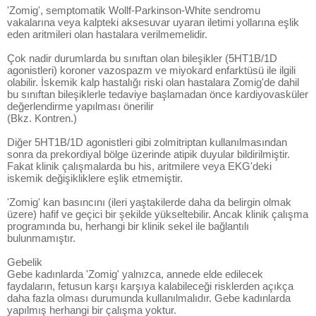
'Zomig', semptomatik Wollf-Parkinson-White sendromu
vakalarına veya kalpteki aksesuvar uyaran iletimi yollarına eşlik
eden aritmileri olan hastalara verilmemelidir.
Çok nadir durumlarda bu sınıftan olan bileşikler (5HT1B/1D
agonistleri) koroner vazospazm ve miyokard enfarktüsü ile ilgili
olabilir. İskemik kalp hastalığı riski olan hastalara Zomig'de dahil
bu sınıftan bileşiklerle tedaviye başlamadan önce kardiyovasküler
değerlendirme yapılması önerilir
(Bkz. Kontren.)
Diğer 5HT1B/1D agonistleri gibi zolmitriptan kullanılmasından
sonra da prekordiyal bölge üzerinde atipik duyular bildirilmiştir.
Fakat klinik çalışmalarda bu his, aritmilere veya EKG'deki
iskemik değişikliklere eşlik etmemiştir.
'Zomig' kan basıncını (ileri yaştakilerde daha da belirgin olmak
üzere) hafif ve geçici bir şekilde yükseltebilir. Ancak klinik çalışma
programında bu, herhangi bir klinik sekel ile bağlantılı
bulunmamıştır.
Gebelik
Gebe kadınlarda 'Zomig' yalnızca, annede elde edilecek
faydaların, fetusun karşı karşıya kalabileceği risklerden açıkça
daha fazla olması durumunda kullanılmalıdır. Gebe kadınlarda
yapılmış herhangi bir çalışma yoktur.