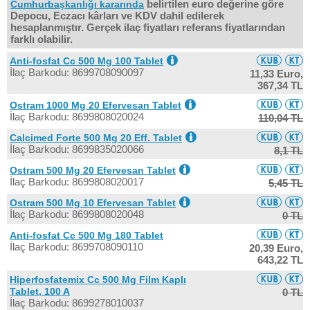
belirtilen euro değerine göre
Cumhurbaşkanlığı kararında
Depocu, Eczacı kârları ve KDV dahil edilerek
hesaplanmıştır. Gerçek ilaç fiyatları referans fiyatlarından
farklı olabilir.
Anti-fosfat Cc 500 Mg 100 Tablet
İlaç Barkodu: 8699708090097
11,33 Euro,
367,34 TL
Ostram 1000 Mg 20 Efervesan Tablet
İlaç Barkodu: 8699808020024
110,04 TL
Calcimed Forte 500 Mg 20 Eff. Tablet
İlaç Barkodu: 8699835020066
8,1 TL
Ostram 500 Mg 20 Efervesan Tablet
İlaç Barkodu: 8699808020017
5,45 TL
Ostram 500 Mg 10 Efervesan Tablet
İlaç Barkodu: 8699808020048
0 TL
Anti-fosfat Cc 500 Mg 180 Tablet
İlaç Barkodu: 8699708090110
20,39 Euro,
643,22 TL
Hiperfosfatemix Cc 500 Mg Film Kaplı
Tablet, 100 A
0 TL
İlaç Barkodu: 8699278010037