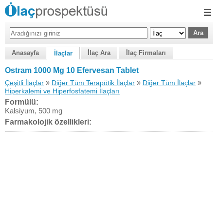
Anasayfa
İlaç Ara
İlaç Firmaları
İlaçlar
Ostram 1000 Mg 10 Efervesan Tablet
»
»
»
Çeşitli İlaçlar
Diğer Tüm Terapötik İlaçlar
Diğer Tüm İlaçlar
Hiperkalemi ve Hiperfosfatemi İlaçları
Formülü:
Kalsiyum, 500 mg
Farmakolojik özellikleri: