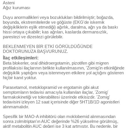
Asteni
Ağız kuruması
Duyu anormallikleri veya bozuklukları bildirilmiştir; boğazda,
boyunda, ekstremitelerde ve göğüste (EKG'de iskemik
değişikliklerin eşlik etmediği) ağırlık, daralma, ağrı ya da baskı
hissi ortaya çıkabilir; kas ağrıları, kaslarda dermansızlık,
parestezi ve dizestezi görülebilir.
BEKLENMEYEN BİR ETKİ GÖRÜLDÜĞÜNDE
DOKTORUNUZA BAŞVURUNUZ.
İlaç etkileşimleri:
Beta blokerler, oral dihidroergotamin, pizotifen gibi migren
profilaksisi ilaçlarının birlikte kullanılmasının, 'Zomig'in etkinliğinde
değişiklik yaptığını veya istenmeyen etkilere yol açtığını gösteren
hiçbir kanıt yoktur.
Parasetamol, metoklopramid ve ergotamin gibi akut
semptomların tedavisi amacıyla kullanılan ilaçlar, 'Zomig'
farmakokinetiği ve tolerabilitesi üzerinde etkisizdir. 'Zomig'
tedavisini izleyen 12 saat içerisinde diğer 5HT1B/1D agonistleri
alınmamalıdır.
Spesifik bir MAO-A inhibitörü olan moklobemid alınmasından
sonra zolmitriptan'ın AUC değerinde %26 yükselme görülmüş,
aktif metabolitin AUC değeri ise 3 kat artmıştır. Bu nedenle, bir