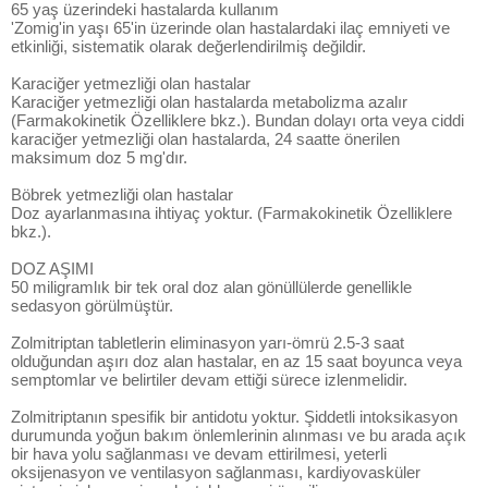
65 yaş üzerindeki hastalarda kullanım
'Zomig'in yaşı 65'in üzerinde olan hastalardaki ilaç emniyeti ve
etkinliği, sistematik olarak değerlendirilmiş değildir.
Karaciğer yetmezliği olan hastalar
Karaciğer yetmezliği olan hastalarda metabolizma azalır
(Farmakokinetik Özelliklere bkz.). Bundan dolayı orta veya ciddi
karaciğer yetmezliği olan hastalarda, 24 saatte önerilen
maksimum doz 5 mg'dır.
Böbrek yetmezliği olan hastalar
Doz ayarlanmasına ihtiyaç yoktur. (Farmakokinetik Özelliklere
bkz.).
DOZ AŞIMI
50 miligramlık bir tek oral doz alan gönüllülerde genellikle
sedasyon görülmüştür.
Zolmitriptan tabletlerin eliminasyon yarı-ömrü 2.5-3 saat
olduğundan aşırı doz alan hastalar, en az 15 saat boyunca veya
semptomlar ve belirtiler devam ettiği sürece izlenmelidir.
Zolmitriptanın spesifik bir antidotu yoktur. Şiddetli intoksikasyon
durumunda yoğun bakım önlemlerinin alınması ve bu arada açık
bir hava yolu sağlanması ve devam ettirilmesi, yeterli
oksijenasyon ve ventilasyon sağlanması, kardiyovasküler