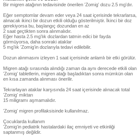
Bir migren atağının tedavisinde önerilen 'Zomig' dozu 2.5 mg'dır.
Eğer semptomlar devam eder veya 24 saat içerisinde tekrarlarsa,
alınacak ikinci bir dozun etkili olduğu gösterilmiştir. İkinci bir doz
gerekiyorsa bu, başlangıç dozundan en az
2 saat geçtikten sonra alınmalıdır.
Eğer hasta 2.5 mg'lık dozlardan tatmin edici bir fayda
görmüyorsa, daha sonraki ataklar
5 mg'lık 'Zomig'in dozlarıyla tedavi edilebilir.
Dozun alınmasını izleyen 1 saat içerisinde anlamlı bir etki görülür.
Migren atağı sırasında alındığı zaman da aynı derecede etkili olan
'Zomig' tabletlerin, migren atağı başladıktan sonra mümkün olan
en kısa zamanda alınması önerilir.
Tekrarlayan ataklar karşısında 24 saat içerisinde alınacak total
'Zomig' miktarı
15 miligramı aşmamalıdır.
'Zomig' migren profilaksisinde kullanılmaz.
Çocuklarda kullanım
'Zomig'in pediatrik hastalardaki ilaç emniyeti ve etkinliği
saptanmış değildir.