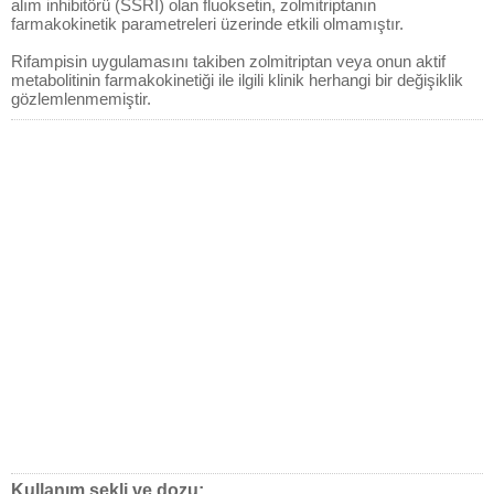
alım inhibitörü (SSRI) olan fluoksetin, zolmitriptanın
farmakokinetik parametreleri üzerinde etkili olmamıştır.
Rifampisin uygulamasını takiben zolmitriptan veya onun aktif
metabolitinin farmakokinetiği ile ilgili klinik herhangi bir değişiklik
gözlemlenmemiştir.
Kullanım şekli ve dozu: