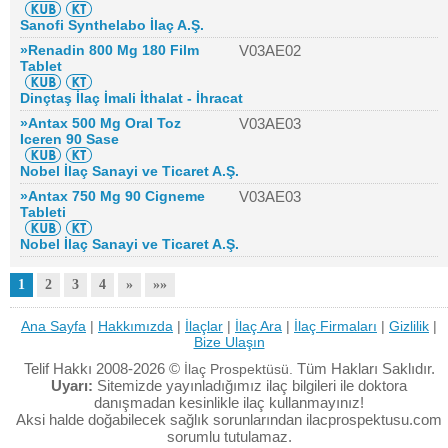
Sanofi Synthelabo İlaç A.Ş.
»Renadin 800 Mg 180 Film
V03AE02
Tablet
Dinçtaş İlaç İmali İthalat - İhracat
»Antax 500 Mg Oral Toz
V03AE03
Iceren 90 Sase
Nobel İlaç Sanayi ve Ticaret A.Ş.
»Antax 750 Mg 90 Cigneme
V03AE03
Tableti
Nobel İlaç Sanayi ve Ticaret A.Ş.
1
2
3
4
»
»»
Ana Sayfa
|
Hakkımızda
|
İlaçlar
|
İlaç Ara
|
İlaç Firmaları
|
Gizlilik
|
Bize Ulaşın
Telif Hakkı 2008-2026 ©
Tüm Hakları Saklıdır.
İlaç Prospektüsü.
Uyarı:
Sitemizde yayınladığımız ilaç bilgileri ile doktora
danışmadan kesinlikle ilaç kullanmayınız!
Aksi halde doğabilecek sağlık sorunlarından ilacprospektusu.com
sorumlu tutulamaz.