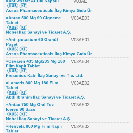
»Anti-fosfat Al 100 Kapsül
V03AE
Assos Pharmaceuticals İlaç Kimya Gıda Ür
»Antax 500 Mg 90 Cigneme
V03AE03
Tableti
Nobel İlaç Sanayi ve Ticaret A.Ş.
»Anti-potasium 60 Granül
V03AE01
Poşet
Assos Pharmaceuticals İlaç Kimya Gıda Ür
»Osvaren 435 Mg/235 Mg 180
V03AE04
Film Kaplı Tablet
Fresenius Kabi İlaç Sanayi ve Tic. Ltd.
»Lameris 800 Mg 180 Film
V03AE02
Tablet
Abdi İbrahim İlaç Sanayi ve Ticaret A.Ş.
»Antax 750 Mg Oral Toz
V03AE03
Iceren 90 Sase
Nobel İlaç Sanayi ve Ticaret A.Ş.
»Renvela 800 Mg Film Kaplı
V03AE02
Tablet