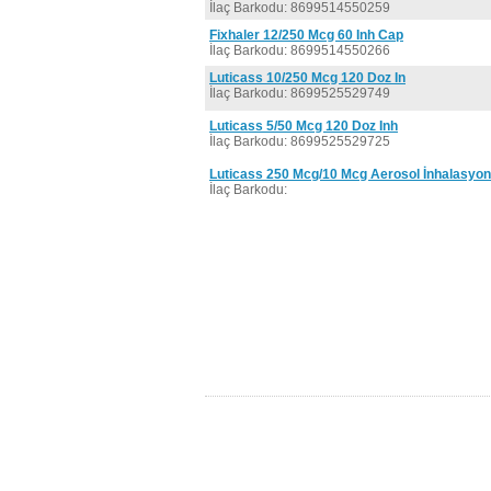
İlaç Barkodu: 8699514550259
Fixhaler 12/250 Mcg 60 Inh Cap
İlaç Barkodu: 8699514550266
Luticass 10/250 Mcg 120 Doz In
İlaç Barkodu: 8699525529749
Luticass 5/50 Mcg 120 Doz Inh
İlaç Barkodu: 8699525529725
Luticass 250 Mcg/10 Mcg Aerosol İnhalasyo
İlaç Barkodu: