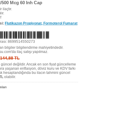
2/500 Mcg 60 Inh Cap
r ilaçtır.
ır.
f
si:
Flutikazon Propiyonat, Formoterol Fumarat
rası: 8699514550273
n bilgiler bilgilendirme mahiyetindedir.
su.com'da ilaç satışı yapılmaz.
: 144,88 TL
tı güncel değildir. Ancak en son fiyat güncelleme
nra yaşanan enflasyon, döviz kuru ve KDV farkı
ak hesaplandığında bu ilacın tahmini güncel
TL
olabilir.
ları