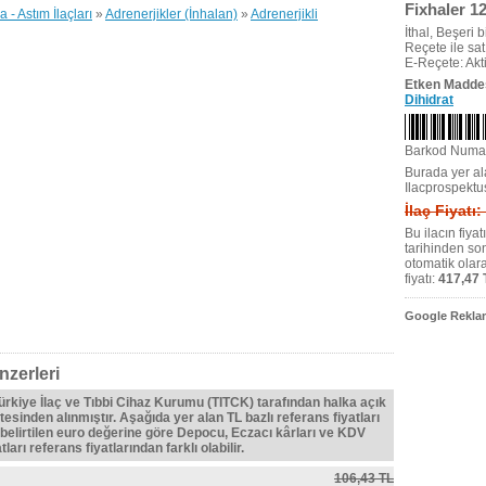
Fixhaler 1
- Astım İlaçları
»
Adrenerjikler (İnhalan)
»
Adrenerjikli
İthal, Beşeri bi
Reçete ile satıl
E-Reçete: Akti
Etken Madde
Dihidrat
Barkod Numa
Burada yer ala
Ilacprospektu
İlaç Fiyatı
Bu ilacın fiya
tarihinden so
otomatik olar
fiyatı:
417,47 
Google Reklam
nzerleri
Türkiye İlaç ve Tıbbi Cihaz Kurumu (TITCK) tarafından halka açık
tesinden alınmıştır. Aşağıda yer alan TL bazlı referans fiyatları
belirtilen euro değerine göre Depocu, Eczacı kârları ve KDV
ları referans fiyatlarından farklı olabilir.
106,43 TL