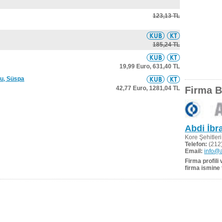
123,13 TL
185,24 TL
19,99 Euro,
631,40 TL
nu, Süspa
42,77 Euro,
1281,04 TL
Firma Bi
Abdi İbr
Kore Şehitler
Telefon:
(212)
Email:
info@a
Firma profili
firma ismine 