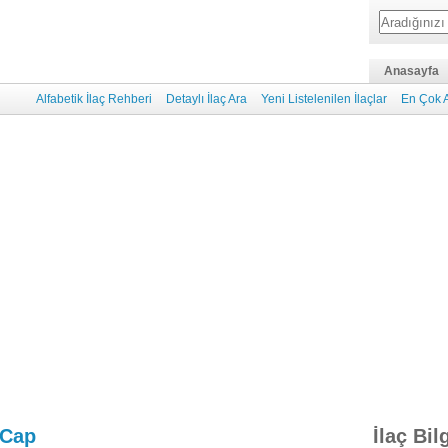
Anasayfa
Alfabetik İlaç Rehberi
Detaylı İlaç Ara
Yeni Listelenilen İlaçlar
En Çok A
 Cap
İlaç Bil