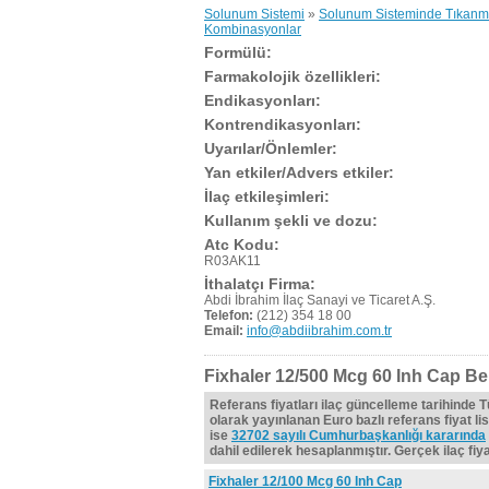
Solunum Sistemi
»
Solunum Sisteminde Tıkanma 
Kombinasyonlar
Formülü:
Farmakolojik özellikleri:
Endikasyonları:
Kontrendikasyonları:
Uyarılar/Önlemler:
Yan etkiler/Advers etkiler:
İlaç etkileşimleri:
Kullanım şekli ve dozu:
Atc Kodu:
R03AK11
İthalatçı Firma:
Abdi İbrahim İlaç Sanayi ve Ticaret A.Ş.
Telefon:
(212) 354 18 00
Email:
info@abdiibrahim.com.tr
Fixhaler 12/500 Mcg 60 Inh Cap Be
Referans fiyatları ilaç güncelleme tarihinde 
olarak yayınlanan Euro bazlı referans fiyat lis
ise
32702 sayılı Cumhurbaşkanlığı kararında
dahil edilerek hesaplanmıştır. Gerçek ilaç fiyat
Fixhaler 12/100 Mcg 60 Inh Cap