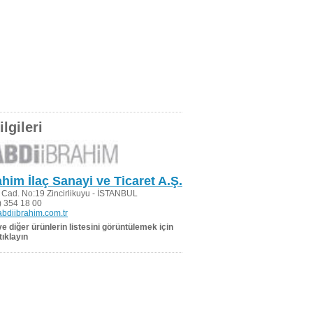
lgileri
ahim İlaç Sanayi ve Ticaret A.Ş.
i Cad. No:19 Zincirlikuyu - İSTANBUL
 354 18 00
bdiibrahim.com.tr
 ve diğer ürünlerin listesini görüntülemek için
tıklayın