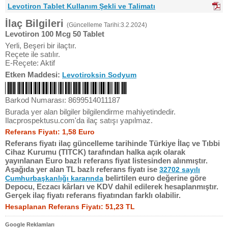
Levotiron Tablet Kullanım Şekli ve Talimatı
İlaç Bilgileri
(Güncelleme Tarihi:3.2.2024)
Levotiron 100 Mcg 50 Tablet
Yerli, Beşeri bir ilaçtır.
Reçete ile satılır.
E-Reçete: Aktif
Etken Maddesi:
Levotiroksin Sodyum
Barkod Numarası: 8699514011187
Burada yer alan bilgiler bilgilendirme mahiyetindedir.
Ilacprospektusu.com'da ilaç satışı yapılmaz.
Referans Fiyatı: 1,58 Euro
Referans fiyatı ilaç güncelleme tarihinde Türkiye İlaç ve Tıbbi
Cihaz Kurumu (TITCK) tarafından halka açık olarak
yayınlanan Euro bazlı referans fiyat listesinden alınmıştır.
Aşağıda yer alan TL bazlı referans fiyatı ise
32702 sayılı
belirtilen euro değerine göre
Cumhurbaşkanlığı kararında
Depocu, Eczacı kârları ve KDV dahil edilerek hesaplanmıştır.
Gerçek ilaç fiyatı referans fiyatından farklı olabilir.
Hesaplanan Referans Fiyatı: 51,23 TL
Google Reklamları