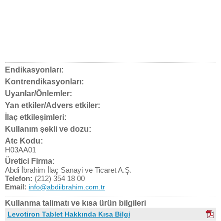
Endikasyonları:
Kontrendikasyonları:
Uyarılar/Önlemler:
Yan etkiler/Advers etkiler:
İlaç etkileşimleri:
Kullanım şekli ve dozu:
Atc Kodu:
H03AA01
Üretici Firma:
Abdi İbrahim İlaç Sanayi ve Ticaret A.Ş.
Telefon:
(212) 354 18 00
Email:
info@abdiibrahim.com.tr
Kullanma talimatı ve kısa ürün bilgileri
Levotiron Tablet Hakkında Kısa Bilgi