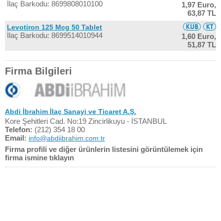
İlaç Barkodu: 8699808010100
1,97 Euro,
63,87 TL
Levotiron 125 Mcg 50 Tablet
İlaç Barkodu: 8699514010944
1,60 Euro,
51,87 TL
Firma Bilgileri
Abdi İbrahim İlaç Sanayi ve Ticaret A.Ş.
Kore Şehitleri Cad. No:19 Zincirlikuyu - İSTANBUL
Telefon:
(212) 354 18 00
Email:
info@abdiibrahim.com.tr
Firma profili ve diğer ürünlerin listesini görüntülemek için
firma ismine tıklayın