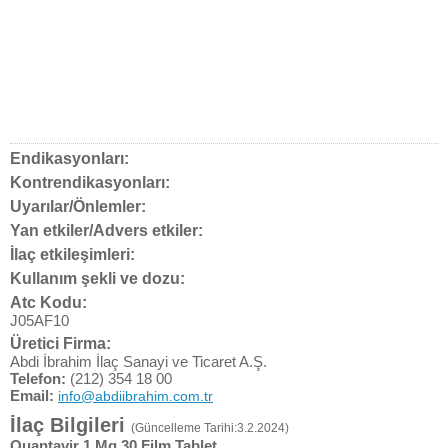
Endikasyonları:
Kontrendikasyonları:
Uyarılar/Önlemler:
Yan etkiler/Advers etkiler:
İlaç etkileşimleri:
Kullanım şekli ve dozu:
Atc Kodu:
J05AF10
Üretici Firma:
Abdi İbrahim İlaç Sanayi ve Ticaret A.Ş.
Telefon:
(212) 354 18 00
Email:
info@abdiibrahim.com.tr
İlaç Bilgileri
(Güncelleme Tarihi:3.2.2024)
Quantavir 1 Mg 30 Film Tablet