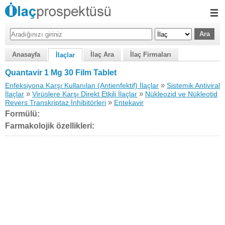
Anasayfa
İlaç Ara
İlaç Firmaları
İlaçlar
Quantavir 1 Mg 30 Film Tablet
»
Enfeksiyona Karşı Kullanılan (Antienfektif) İlaçlar
Sistemik Antiviral
»
»
İlaçlar
Virüslere Karşı Direkt Etkili İlaçlar
Nükleozid ve Nükleotid
»
Revers Transkriptaz İnhibitörleri
Entekavir
Formülü:
Farmakolojik özellikleri: