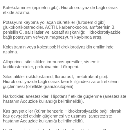
Katekolaminler (epinefrin gibi): Hidroklorotiyazide bağlı olarak
etkide azalma.
Potasyum kaybına yol açan diüretikler (furosemid gibi)
glukokortikostreoidler, ACTH, karbenoksolon, amfoterisin B,
penisilin G, salisilatlar ve laksatif alışkanlığı: Hidroklorotiyazide
bağlı potasyum ve/veya magnezyum kaybında artış.
Kolestramin veya kolestipol: Hidroklorotiyazidin emiliminde
azalma.
Allopurinol, sitotistikler, immunosupresifler, sistemik
kortikosteroidler, prokainamid: Lökopeni.
Sitostatikler (siklofosfamid, florourasil, metotraksat gibi):
Hidroklorotiyazide bağlı olarak kemik iliğindeki zararlı etkilerin
güçlenmesi (özellikle granülositopeni).
Narkotikler, anestezikler: Hipotansif etkide güçlenme (anesteziste
hastanın Accuzide kullandığı belirtilmelidir).
Kas gevşeticiler (kürar benzeri): Hidroklorotiyazide bağlı olarak
kas gevşetici etkinin güçlenmesi ve uzaması (anesteziste
hastanın Accuzide kullandığı belirtilmelidir).