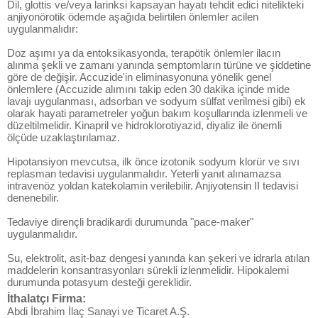
Dil, glottis ve/veya larinksi kapsayan hayatı tehdit edici nitelikteki
anjiyonörotik ödemde aşağıda belirtilen önlemler acilen
uygulanmalıdır:
Doz aşımı ya da entoksikasyonda, terapötik önlemler ilacın
alınma şekli ve zamanı yanında semptomların türüne ve şiddetine
göre de değişir. Accuzide'in eliminasyonuna yönelik genel
önlemlere (Accuzide alımını takip eden 30 dakika içinde mide
lavajı uygulanması, adsorban ve sodyum sülfat verilmesi gibi) ek
olarak hayati parametreler yoğun bakım koşullarında izlenmeli ve
düzeltilmelidir. Kinapril ve hidroklorotiyazid, diyaliz ile önemli
ölçüde uzaklaştırılamaz.
Hipotansiyon mevcutsa, ilk önce izotonik sodyum klorür ve sıvı
replasman tedavisi uygulanmalıdır. Yeterli yanıt alınamazsa
intravenöz yoldan katekolamin verilebilir. Anjiyotensin II tedavisi
denenebilir.
Tedaviye dirençli bradikardi durumunda "pace-maker"
uygulanmalıdır.
Su, elektrolit, asit-baz dengesi yanında kan şekeri ve idrarla atılan
maddelerin konsantrasyonları sürekli izlenmelidir. Hipokalemi
durumunda potasyum desteği gereklidir.
İthalatçı Firma:
Abdi İbrahim İlaç Sanayi ve Ticaret A.Ş.