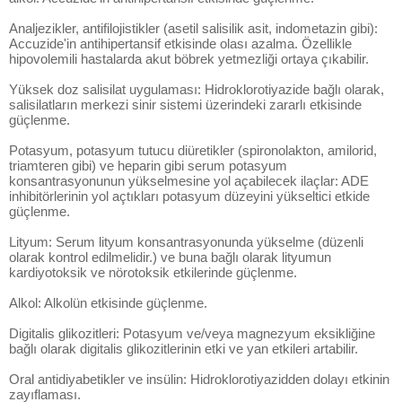
Analjezikler, antifilojistikler (asetil salisilik asit, indometazin gibi):
Accuzide'in antihipertansif etkisinde olası azalma. Özellikle
hipovolemili hastalarda akut böbrek yetmezliği ortaya çıkabilir.
Yüksek doz salisilat uygulaması: Hidroklorotiyazide bağlı olarak,
salisilatların merkezi sinir sistemi üzerindeki zararlı etkisinde
güçlenme.
Potasyum, potasyum tutucu diüretikler (spironolakton, amilorid,
triamteren gibi) ve heparin gibi serum potasyum
konsantrasyonunun yükselmesine yol açabilecek ilaçlar: ADE
inhibitörlerinin yol açtıkları potasyum düzeyini yükseltici etkide
güçlenme.
Lityum: Serum lityum konsantrasyonunda yükselme (düzenli
olarak kontrol edilmelidir.) ve buna bağlı olarak lityumun
kardiyotoksik ve nörotoksik etkilerinde güçlenme.
Alkol: Alkolün etkisinde güçlenme.
Digitalis glikozitleri: Potasyum ve/veya magnezyum eksikliğine
bağlı olarak digitalis glikozitlerinin etki ve yan etkileri artabilir.
Oral antidiyabetikler ve insülin: Hidroklorotiyazidden dolayı etkinin
zayıflaması.