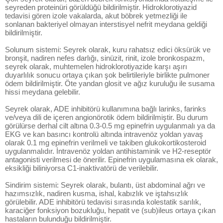
seyreden proteinüri görüldüğü bildirilmiştir. Hidroklorotiyazid
tedavisi gören izole vakalarda, akut böbrek yetmezliği ile
sonlanan bakteriyel olmayan interstisyel nefrit meydana geldiği
bildirilmiştir.
Solunum sistemi: Seyrek olarak, kuru rahatsız edici öksürük ve
bronşit, nadiren nefes darlığı, sinüzit, rinit, izole bronkospazm,
seyrek olarak, muhtemelen hidroklorotiyazide karşı aşırı
duyarlılık sonucu ortaya çıkan şok belirtileriyle birlikte pulmoner
ödem bildirilmiştir. Öte yandan glosit ve ağız kuruluğu ile susama
hissi meydana gelebilir.
Seyrek olarak, ADE inhibitörü kullanımına bağlı larinks, farinks
ve/veya dili de içeren angionörotik ödem bildirilmiştir. Bu durum
görülürse derhal cilt altına 0.3-0.5 mg epinefrin uygulanmalı ya da
EKG ve kan basıncı kontrolü altında intravenöz yoldan yavaş
olarak 0.1 mg epinefrin verilmeli ve takiben glukokortikosteroid
uygulanmalıdır. İntravenöz yoldan antihistaminik ve H2-reseptör
antagonisti verilmesi de önerilir. Epinefrin uygulamasına ek olarak,
eksikliği biliniyorsa C1-inaktivatörü de verilebilir.
Sindirim sistemi: Seyrek olarak, bulantı, üst abdominal ağrı ve
hazımsızlık, nadiren kusma, ishal, kabızlık ve iştahsızlık
görülebilir. ADE inhibitörü tedavisi sırasında kolestatik sarılık,
karaciğer fonksiyon bozukluğu, hepatit ve (sub)ileus ortaya çıkan
hastaların bulunduğu bildirilmiştir.