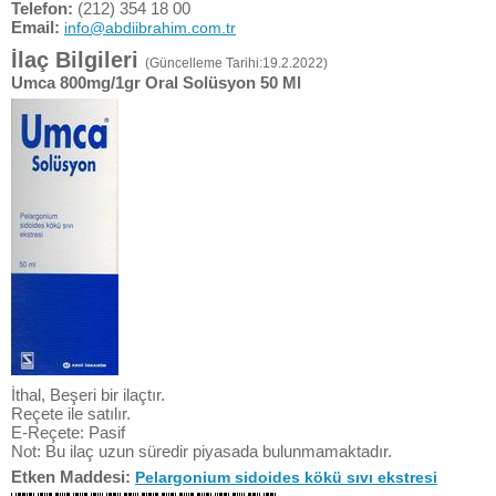
Telefon:
(212) 354 18 00
Email:
info@abdiibrahim.com.tr
İlaç Bilgileri
(Güncelleme Tarihi:19.2.2022)
Umca 800mg/1gr Oral Solüsyon 50 Ml
İthal, Beşeri bir ilaçtır.
Reçete ile satılır.
E-Reçete: Pasif
Not: Bu ilaç uzun süredir piyasada bulunmamaktadır.
Etken Maddesi:
Pelargonium sidoides kökü sıvı ekstresi