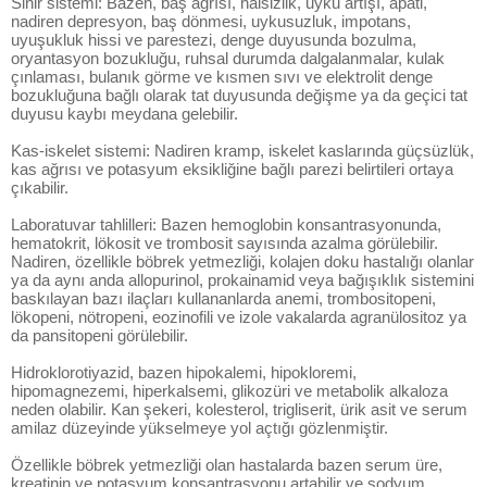
Sinir sistemi: Bazen, baş ağrısı, halsizlik, uyku artışı, apati,
nadiren depresyon, baş dönmesi, uykusuzluk, impotans,
uyuşukluk hissi ve parestezi, denge duyusunda bozulma,
oryantasyon bozukluğu, ruhsal durumda dalgalanmalar, kulak
çınlaması, bulanık görme ve kısmen sıvı ve elektrolit denge
bozukluğuna bağlı olarak tat duyusunda değişme ya da geçici tat
duyusu kaybı meydana gelebilir.
Kas-iskelet sistemi: Nadiren kramp, iskelet kaslarında güçsüzlük,
kas ağrısı ve potasyum eksikliğine bağlı parezi belirtileri ortaya
çıkabilir.
Laboratuvar tahlilleri: Bazen hemoglobin konsantrasyonunda,
hematokrit, lökosit ve trombosit sayısında azalma görülebilir.
Nadiren, özellikle böbrek yetmezliği, kolajen doku hastalığı olanlar
ya da aynı anda allopurinol, prokainamid veya bağışıklık sistemini
baskılayan bazı ilaçları kullananlarda anemi, trombositopeni,
lökopeni, nötropeni, eozinofili ve izole vakalarda agranülositoz ya
da pansitopeni görülebilir.
Hidroklorotiyazid, bazen hipokalemi, hipokloremi,
hipomagnezemi, hiperkalsemi, glikozüri ve metabolik alkaloza
neden olabilir. Kan şekeri, kolesterol, trigliserit, ürik asit ve serum
amilaz düzeyinde yükselmeye yol açtığı gözlenmiştir.
Özellikle böbrek yetmezliği olan hastalarda bazen serum üre,
kreatinin ve potasyum konsantrasyonu artabilir ve sodyum