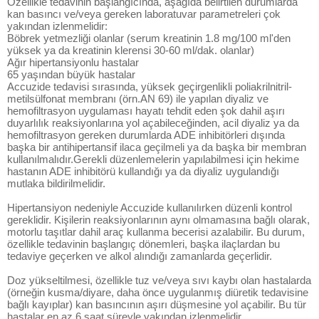
Özellikle tedavinin başlangıcında, aşağıda belirtilen durumlarda
kan basıncı ve/veya gereken laboratuvar parametreleri çok
yakından izlenmelidir:
Böbrek yetmezliği olanlar (serum kreatinin 1.8 mg/100 ml'den
yüksek ya da kreatinin klerensi 30-60 ml/dak. olanlar)
Ağır hipertansiyonlu hastalar
65 yaşından büyük hastalar
Accuzide tedavisi sırasında, yüksek geçirgenlikli poliakrilnitril-
metilsülfonat membranı (örn.AN 69) ile yapılan diyaliz ve
hemofiltrasyon uygulaması hayatı tehdit eden şok dahil aşırı
duyarlılık reaksiyonlarına yol açabileceğinden, acil diyaliz ya da
hemofiltrasyon gereken durumlarda ADE inhibitörleri dışında
başka bir antihipertansif ilaca geçilmeli ya da başka bir membran
kullanılmalıdır.Gerekli düzenlemelerin yapılabilmesi için hekime
hastanın ADE inhibitörü kullandığı ya da diyaliz uygulandığı
mutlaka bildirilmelidir.
Hipertansiyon nedeniyle Accuzide kullanılırken düzenli kontrol
gereklidir. Kişilerin reaksiyonlarının aynı olmamasına bağlı olarak,
motorlu taşıtlar dahil araç kullanma becerisi azalabilir. Bu durum,
özellikle tedavinin başlangıç dönemleri, başka ilaçlardan bu
tedaviye geçerken ve alkol alındığı zamanlarda geçerlidir.
Doz yükseltilmesi, özellikle tuz ve/veya sıvı kaybı olan hastalarda
(örneğin kusma/diyare, daha önce uygulanmış diüretik tedavisine
bağlı kayıplar) kan basıncının aşırı düşmesine yol açabilir. Bu tür
hastalar en az 6 saat süreyle yakından izlenmelidir.