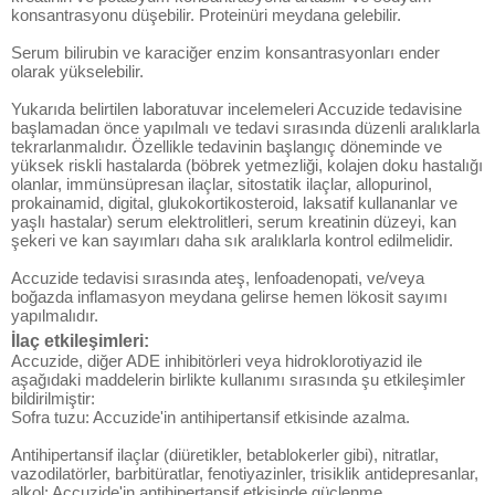
konsantrasyonu düşebilir. Proteinüri meydana gelebilir.
Serum bilirubin ve karaciğer enzim konsantrasyonları ender
olarak yükselebilir.
Yukarıda belirtilen laboratuvar incelemeleri Accuzide tedavisine
başlamadan önce yapılmalı ve tedavi sırasında düzenli aralıklarla
tekrarlanmalıdır. Özellikle tedavinin başlangıç döneminde ve
yüksek riskli hastalarda (böbrek yetmezliği, kolajen doku hastalığı
olanlar, immünsüpresan ilaçlar, sitostatik ilaçlar, allopurinol,
prokainamid, digital, glukokortikosteroid, laksatif kullananlar ve
yaşlı hastalar) serum elektrolitleri, serum kreatinin düzeyi, kan
şekeri ve kan sayımları daha sık aralıklarla kontrol edilmelidir.
Accuzide tedavisi sırasında ateş, lenfoadenopati, ve/veya
boğazda inflamasyon meydana gelirse hemen lökosit sayımı
yapılmalıdır.
İlaç etkileşimleri:
Accuzide, diğer ADE inhibitörleri veya hidroklorotiyazid ile
aşağıdaki maddelerin birlikte kullanımı sırasında şu etkileşimler
bildirilmiştir:
Sofra tuzu: Accuzide'in antihipertansif etkisinde azalma.
Antihipertansif ilaçlar (diüretikler, betablokerler gibi), nitratlar,
vazodilatörler, barbitüratlar, fenotiyazinler, trisiklik antidepresanlar,
alkol: Accuzide'in antihipertansif etkisinde güçlenme.