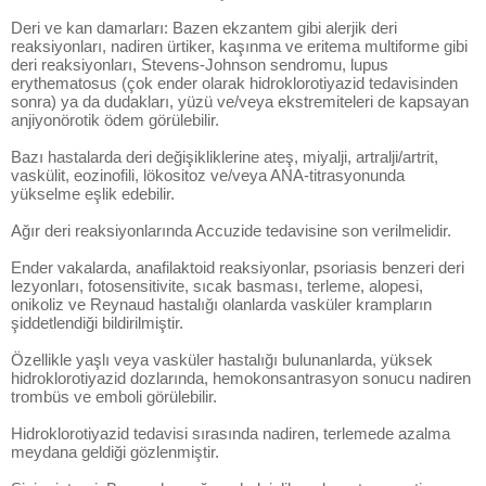
Deri ve kan damarları: Bazen ekzantem gibi alerjik deri
reaksiyonları, nadiren ürtiker, kaşınma ve eritema multiforme gibi
deri reaksiyonları, Stevens-Johnson sendromu, lupus
erythematosus (çok ender olarak hidroklorotiyazid tedavisinden
sonra) ya da dudakları, yüzü ve/veya ekstremiteleri de kapsayan
anjiyonörotik ödem görülebilir.
Bazı hastalarda deri değişikliklerine ateş, miyalji, artralji/artrit,
vaskülit, eozinofili, lökositoz ve/veya ANA-titrasyonunda
yükselme eşlik edebilir.
Ağır deri reaksiyonlarında Accuzide tedavisine son verilmelidir.
Ender vakalarda, anafilaktoid reaksiyonlar, psoriasis benzeri deri
lezyonları, fotosensitivite, sıcak basması, terleme, alopesi,
onikoliz ve Reynaud hastalığı olanlarda vasküler krampların
şiddetlendiği bildirilmiştir.
Özellikle yaşlı veya vasküler hastalığı bulunanlarda, yüksek
hidroklorotiyazid dozlarında, hemokonsantrasyon sonucu nadiren
trombüs ve emboli görülebilir.
Hidroklorotiyazid tedavisi sırasında nadiren, terlemede azalma
meydana geldiği gözlenmiştir.