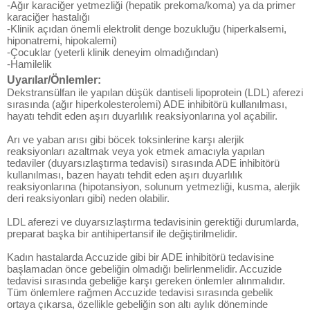
-Ağır karaciğer yetmezliği (hepatik prekoma/koma) ya da primer
karaciğer hastalığı
-Klinik açıdan önemli elektrolit denge bozukluğu (hiperkalsemi,
hiponatremi, hipokalemi)
-Çocuklar (yeterli klinik deneyim olmadığından)
-Hamilelik
Uyarılar/Önlemler:
Dekstransülfan ile yapılan düşük dantiseli lipoprotein (LDL) aferezi
sırasında (ağır hiperkolesterolemi) ADE inhibitörü kullanılması,
hayatı tehdit eden aşırı duyarlılık reaksiyonlarına yol açabilir.
Arı ve yaban arısı gibi böcek toksinlerine karşı alerjik
reaksiyonları azaltmak veya yok etmek amacıyla yapılan
tedaviler (duyarsızlaştırma tedavisi) sırasında ADE inhibitörü
kullanılması, bazen hayatı tehdit eden aşırı duyarlılık
reaksiyonlarına (hipotansiyon, solunum yetmezliği, kusma, alerjik
deri reaksiyonları gibi) neden olabilir.
LDL aferezi ve duyarsızlaştırma tedavisinin gerektiği durumlarda,
preparat başka bir antihipertansif ile değiştirilmelidir.
Kadın hastalarda Accuzide gibi bir ADE inhibitörü tedavisine
başlamadan önce gebeliğin olmadığı belirlenmelidir. Accuzide
tedavisi sırasında gebeliğe karşı gereken önlemler alınmalıdır.
Tüm önlemlere rağmen Accuzide tedavisi sırasında gebelik
ortaya çıkarsa, özellikle gebeliğin son altı aylık döneminde