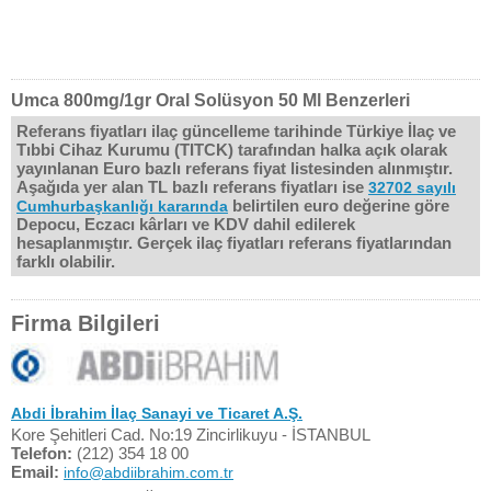
Umca 800mg/1gr Oral Solüsyon 50 Ml Benzerleri
Referans fiyatları ilaç güncelleme tarihinde Türkiye İlaç ve
Tıbbi Cihaz Kurumu (TITCK) tarafından halka açık olarak
yayınlanan Euro bazlı referans fiyat listesinden alınmıştır.
Aşağıda yer alan TL bazlı referans fiyatları ise
32702 sayılı
belirtilen euro değerine göre
Cumhurbaşkanlığı kararında
Depocu, Eczacı kârları ve KDV dahil edilerek
hesaplanmıştır. Gerçek ilaç fiyatları referans fiyatlarından
farklı olabilir.
Firma Bilgileri
Abdi İbrahim İlaç Sanayi ve Ticaret A.Ş.
Kore Şehitleri Cad. No:19 Zincirlikuyu - İSTANBUL
Telefon:
(212) 354 18 00
Email:
info@abdiibrahim.com.tr