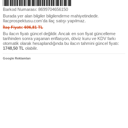
Barkod Numarası: 8699704656150
Burada yer alan bilgiler bilgilendirme mahiyetindedir.
Ilacprospektusu.com'da ilaç satışı yapılmaz.
İlaç Fiyatı: 606,81 TL
Bu ilacın fiyatı güncel değildir. Ancak en son fiyat güncelleme
tarihinden sonra yaşanan enflasyon, döviz kuru ve KDV farkı
otomatik olarak hesaplandığında bu ilacın tahmini güncel fiyatı:
1748,50 TL
olabilir.
Google Reklamları