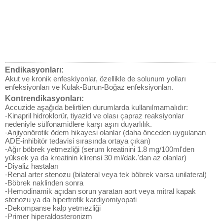
Endikasyonları:
Akut ve kronik enfeskiyonlar, özellikle de solunum yolları
enfeksiyonları ve Kulak-Burun-Boğaz enfeksiyonları.
Kontrendikasyonları:
Accuzide aşağıda belirtilen durumlarda kullanılmamalıdır:
-Kinapril hidroklorür, tiyazid ve olası çapraz reaksiyonlar
nedeniyle sülfonamidlere karşı aşırı duyarlılık.
-Anjiyonörotik ödem hikayesi olanlar (daha önceden uygulanan
ADE-inhibitör tedavisi sırasında ortaya çıkan)
-Ağır böbrek yetmezliği (serum kreatinini 1.8 mg/100ml'den
yüksek ya da kreatinin klirensi 30 ml/dak.'dan az olanlar)
-Diyaliz hastaları
-Renal arter stenozu (bilateral veya tek böbrek varsa unilateral)
-Böbrek naklinden sonra
-Hemodinamik açıdan sorun yaratan aort veya mitral kapak
stenozu ya da hipertrofik kardiyomiyopati
-Dekompanse kalp yetmezliği
-Primer hiperaldosteronizm