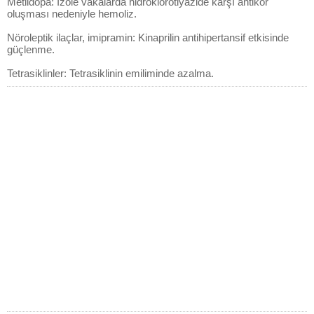
Metildopa: İzole vakalarda hidroklorotiyazide karşı antikor
oluşması nedeniyle hemoliz.
Nöroleptik ilaçlar, imipramin: Kinaprilin antihipertansif etkisinde
güçlenme.
Tetrasiklinler: Tetrasiklinin emiliminde azalma.