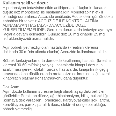
Kullanım şekli ve dozu:
Hipertansiyon tedavisine etkin antihipertansif ilaçlar kullanarak
düşük doz monoterapi ile başlanmalıdır. Monoterapinin etkili
olmadığı durumlarda Accuzide endikedir. Accuzide'in günlük dozu
sabahları bir tablettir. ACCUZİDE İLE KONTROL ALTINA
ALINAMAYAN HASTALARDA ACCUZİDE DOZU
YÜKSELTİLMEMELİDİR. Gereken durumlarda tedaviye ayrı ayrı
ilaçlarla devam edilmelidir. Günlük doz 20 mg kinapril+25 mg
hidroklorotiyazidi aşmamalıdır.
Ağır böbrek yetmezliği olan hastalarda (kreatinin klerensi
dakikada 30 ml'nin altında olanlar) Accuzide kullanılmamalıdır.
Böbrek fonksiyonları orta derecede kısıtlanmış hastalar (kreatinin
klerensi 30-60 ml/dak.) ve yaşlı hastalarda kinapril dozunun
azaltılması gerekli olabilir. Sirozlu hastalarda, kinaprilin ilk geçiş
sırasında daha düşük oranda metabolize edilmesine bağlı olarak
kinaprilatın plazma konsantrasyonu daha düşüktür.
Doz Aşımı
Aşırı dozda kullanım süresine bağlı olarak aşağıdaki belirtiler
görülebilir: Persistan diürez, ağır hipotansiyon, bilinç bulanıklığı
(komaya dek varabilen), bradikardi, kardiyovasküler şok, aritmi,
konvülsiyon, parezi, paralitik ileus, elektrolit denge bozukluğu,
böbrek yetmezliği.