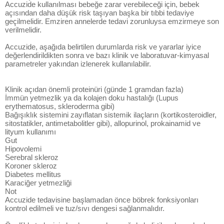
Accuzide kullanılması bebeğe zarar verebileceği için, bebek
açısından daha düşük risk taşıyan başka bir tıbbi tedaviye
geçilmelidir. Emziren annelerde tedavi zorunluysa emzirmeye son
verilmelidir.
Accuzide, aşağıda belirtilen durumlarda risk ve yararlar iyice
değerlendirildikten sonra ve bazı klinik ve laboratuvar-kimyasal
parametreler yakından izlenerek kullanılabilir.
Klinik açıdan önemli proteinüri (günde 1 gramdan fazla)
İmmün yetmezlik ya da kolajen doku hastalığı (Lupus
erythematosus, skleroderma gibi)
Bağışıklık sistemini zayıflatan sistemik ilaçların (kortikosteroidler,
sitostatikler, antimetabolitler gibi), allopurinol, prokainamid ve
lityum kullanımı
Gut
Hipovolemi
Serebral skleroz
Koroner skleroz
Diabetes mellitus
Karaciğer yetmezliği
Not
Accuzide tedavisine başlamadan önce böbrek fonksiyonları
kontrol edilmeli ve tuz/sıvı dengesi sağlanmalıdır.