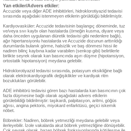
Yan etkiler/Advers etkiler:
Accuzide veya diğer ADE inhibitörleri, hidroklorotiyazid tedavisi
sırasında aşağıdaki istenmeyen etkilerin görüldüğü bildirilmiştir.
Kardiyovasküler: Accuzide tedavisinin başlangıç döneminde, tuz
ve/veya sıvı kaybı olan hastalarda (örneğin kusma, diyare veya
daha önceden uygulanan diüretik tedavisi gibi nedenlere bağlı),
ağır hipertansiyonlu hastalarda ve Accuzide dozunun arttırıldığı
durumlarda bulanık görme, halsizlik ve baş dönmesi hissi ile
nadiren bilinç kaybına kadar varabilen (senkop gibi) belirtilerle
birlikte seyrek olarak kan basıncında aşırı düşme (hipotansiyon,
ortostatik hipotansiyon) meydana gelebilir.
Hidroklorotiyazid tedavisi sırasında, potasyum eksikliğine bağlı
olarak elektrokardiyografik değişiklikler ve kardiyak ritm
bozuklukları görülebilir.
ADE inhibitörü tedavisi gören bazı hastalarda kan basıncının çok
fazla düşmesine bağlı olarak aşağıdaki advers etkilerin
görülebildiği bildirilmiştir: taşikardi, palpitasyon, aritmi, göğüs
ağrısı, angina pektoris, miyokard enfarktüsü, geçici iskemik
nöbet.
Böbrekler: Nadiren, böbrek yetmezliği meydana gelebilir veya
ilerleyebilir. İzole vakalarda akut böbrek yetmezliğine dönüşebilir.
Çok seyrek olarak, bazen böbrek fonksiyonlarında kötüleşme ile