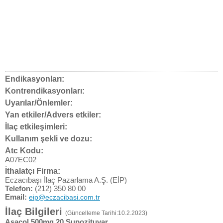
Endikasyonları:
Kontrendikasyonları:
Uyarılar/Önlemler:
Yan etkiler/Advers etkiler:
İlaç etkileşimleri:
Kullanım şekli ve dozu:
Atc Kodu:
A07EC02
İthalatçı Firma:
Eczacıbaşı İlaç Pazarlama A.Ş. (EİP)
Telefon:
(212) 350 80 00
Email:
eip@eczacibasi.com.tr
İlaç Bilgileri
(Güncelleme Tarihi:10.2.2023)
Asacol 500mg 20 Supozituvar