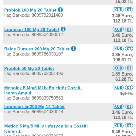
15,02 TL
Problok 100 Mg 20 Tablet
İlaç Barkodu: 8699792011480
3,46 Euro,
112,18 TL
Lopresor 100 Mg 20 Tablet
İlaç Barkodu: 8699504090017
3,46 Euro,
112,18 TL
Beloc Durules 200 Mg 20 Tablet
İlaç Barkodu: 8699786030107
3,35 Euro,
108,61 TL
Problok 50 Mg 20 Tablet
İlaç Barkodu: 8699792091499
1,89 Euro,
61,28 TL
Mepolex 5 Mg/5 Ml Iv Enjektör Cozelti
Iceren Ampul
1,1 TL
İlaç Barkodu: 8699839750563
Lopresor-sr 200 Mg 14 Tablet
İlaç Barkodu: 8699504030044
3,46 Euro,
112,18 TL
Metloc 5 Mg/5 Ml Iv Infuzyon Icin Cozelti
Iceren 1
0,46 Euro,