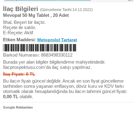
İlaç Bilgileri
(Güncelleme Tarihi:14.12.2022)
Mevopal 50 Mg Tablet , 20 Adet
İthal, Beşeri bir ilaçtır.
Reçete ile satılır.
E-Reçete: Aktif
Etken Maddesi:
Metoprolol Tartarat
Barkod Numarası: 8683498330112
Burada yer alan bilgiler bilgilendirme mahiyetindedir.
Ilacprospektusu.com'da ilaç satışı yapılmaz.
İlaç Fiyatı: 0 TL
Bu ilacın fiyatı güncel değildir. Ancak en son fiyat güncelleme
tarihinden sonra yaşanan enflasyon, döviz kuru ve KDV farkı
otomatik olarak hesaplandığında bu ilacın tahmini güncel fiyatı:
0,00 TL
olabilir.
Google Reklamları