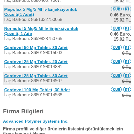
İlaç Barkodu: 8680400770677
15,02 TL
Mepolex 5 Mg/5 Ml Iv Enjeksiyonluk
Cozelti(1 Adet)
0,46 Euro,
İlaç Barkodu: 8681332750058
15,02 TL
Normolol 5 Mg/5 Ml Iv Enjeksiyonluk
Çözelti, 1 Ade
0,46 Euro,
İlaç Barkodu: 8699828750765
15,02 TL
Cardovol 50 Mg Tablet, 30 Adet
İlaç Barkodu: 8680199015003
0 TL
Cardovol 25 Mg Tablet, 20 Adet
İlaç Barkodu: 8680199014891
0 TL
Cardovol 25 Mg Tablet, 30 Adet
İlaç Barkodu: 8680199014907
0 TL
Cardovol 100 Mg Tablet, 30 Adet
İlaç Barkodu: 8680199014938
0 TL
Firma Bilgileri
Advanced Polymer Systems Inc.
Firma profili ve diğer ürünlerin listesini görüntülemek için
firma ismine tıklayın