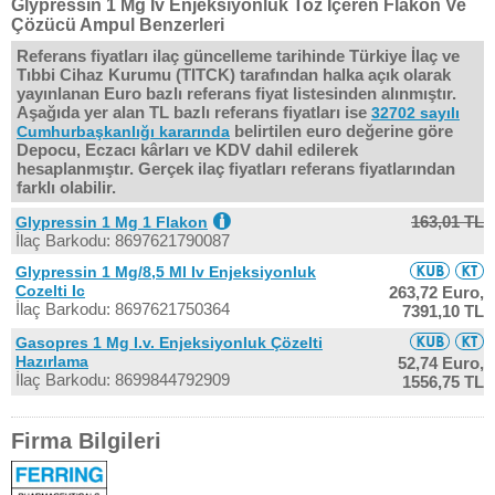
Glypressin 1 Mg Iv Enjeksiyonluk Toz İçeren Flakon Ve
Çözücü Ampul Benzerleri
Referans fiyatları ilaç güncelleme tarihinde Türkiye İlaç ve
Tıbbi Cihaz Kurumu (TITCK) tarafından halka açık olarak
yayınlanan Euro bazlı referans fiyat listesinden alınmıştır.
Aşağıda yer alan TL bazlı referans fiyatları ise
32702 sayılı
belirtilen euro değerine göre
Cumhurbaşkanlığı kararında
Depocu, Eczacı kârları ve KDV dahil edilerek
hesaplanmıştır. Gerçek ilaç fiyatları referans fiyatlarından
farklı olabilir.
163,01 TL
Glypressin 1 Mg 1 Flakon
İlaç Barkodu: 8697621790087
Glypressin 1 Mg/8,5 Ml Iv Enjeksiyonluk
Cozelti Ic
263,72 Euro,
İlaç Barkodu: 8697621750364
7391,10 TL
Gasopres 1 Mg I.v. Enjeksiyonluk Çözelti
Hazırlama
52,74 Euro,
İlaç Barkodu: 8699844792909
1556,75 TL
Firma Bilgileri