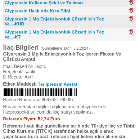
Glypressin Kullanım Şekli ve Talimatı
Glypressin Hakkında Kısa Bilgi
Glypressin 1 Mg Enjeksiyonluk Çözelti İçin Toz
Ve...-KUB
Glypressin 1 Mg Enjeksiyonluk Çözelti İçin Toz
Ve...-KT
İlaç Bilgileri
(Güncelleme Tarihi:3.2.2024)
Glypressin 1 Mg Iv Enjeksiyonluk Toz İçeren Flakon Ve
Çözücü Ampul
İthal, Beşeri bir ilaçtır.
Reçete ile satılır.
E-Reçete: Aktif
Etken Maddesi:
Terlipressin Asetat
Barkod Numarası: 8697621790087
Burada yer alan bilgiler bilgilendirme mahiyetindedir.
Ilacprospektusu.com'da ilaç satışı yapılmaz.
Referans Fiyatı: 52,74 Euro
Referans fiyatı ilaç güncelleme tarihinde Türkiye İlaç ve Tıbbi
Cihaz Kurumu (TITCK) tarafından halka açık olarak
yayınlanan Euro bazlı referans fiyat listesinden alınmıştır.