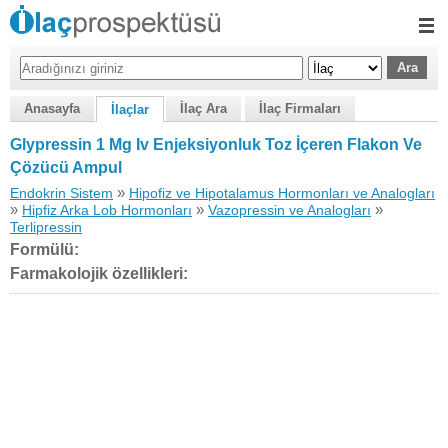
Anasayfa
İlaç Ara
İlaç Firmaları
İlaçlar
Glypressin 1 Mg Iv Enjeksiyonluk Toz İçeren Flakon Ve
Çözücü Ampul
»
Endokrin Sistem
Hipofiz ve Hipotalamus Hormonları ve Analogları
»
»
»
Hipfiz Arka Lob Hormonları
Vazopressin ve Analogları
Terlipressin
Formülü:
Farmakolojik özellikleri: