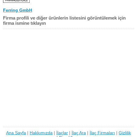
Ferring GmbH
Firma profili ve diğer ürünlerin listesini görüntülemek için
firma ismine tıklayın
Ana Sayfa
|
Hakkımızda
|
İlaçlar
|
İlaç Ara
|
İlaç Firmaları
|
Gizlilik