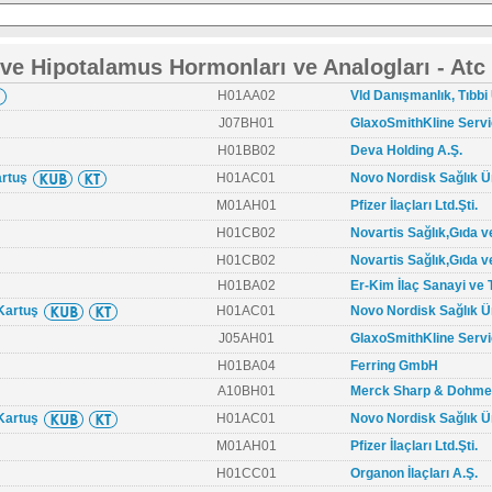
 ve Hipotalamus Hormonları ve Analogları - At
H01AA02
Vld Danışmanlık, Tıbbi 
J07BH01
GlaxoSmithKline Servi
H01BB02
Deva Holding A.Ş.
artuş
H01AC01
Novo Nordisk Sağlık Ürü
M01AH01
Pfizer İlaçları Ltd.Şti.
H01CB02
Novartis Sağlık,Gıda v
H01CB02
Novartis Sağlık,Gıda v
H01BA02
Er-Kim İlaç Sanayi ve T
 Kartuş
H01AC01
Novo Nordisk Sağlık Ürü
J05AH01
GlaxoSmithKline Servi
H01BA04
Ferring GmbH
A10BH01
Merck Sharp & Dohme İl
 Kartuş
H01AC01
Novo Nordisk Sağlık Ürü
M01AH01
Pfizer İlaçları Ltd.Şti.
H01CC01
Organon İlaçları A.Ş.