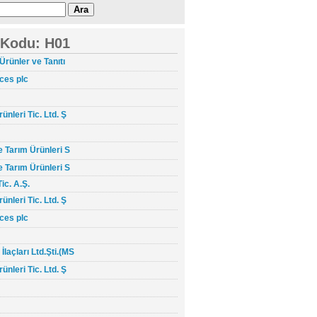
c Kodu: H01
Ürünler ve Tanıtı
ces plc
nleri Tic. Ltd. Ş
e Tarım Ürünleri S
e Tarım Ürünleri S
ic. A.Ş.
nleri Tic. Ltd. Ş
ces plc
açları Ltd.Şti.(MS
nleri Tic. Ltd. Ş