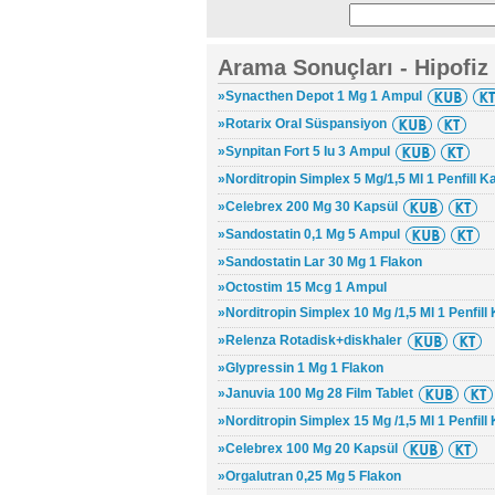
Arama Sonuçları - Hipofiz
»Synacthen Depot 1 Mg 1 Ampul
»Rotarix Oral Süspansiyon
»Synpitan Fort 5 Iu 3 Ampul
»Norditropin Simplex 5 Mg/1,5 Ml 1 Penfill K
»Celebrex 200 Mg 30 Kapsül
»Sandostatin 0,1 Mg 5 Ampul
»Sandostatin Lar 30 Mg 1 Flakon
»Octostim 15 Mcg 1 Ampul
»Norditropin Simplex 10 Mg /1,5 Ml 1 Penfill
»Relenza Rotadisk+diskhaler
»Glypressin 1 Mg 1 Flakon
»Januvia 100 Mg 28 Film Tablet
»Norditropin Simplex 15 Mg /1,5 Ml 1 Penfill
»Celebrex 100 Mg 20 Kapsül
»Orgalutran 0,25 Mg 5 Flakon