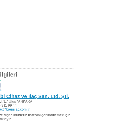
lgileri
i Cihaz ve İlaç San. Ltd. Şti.
ad.N:7 Ulus / ANKARA
 311 99 44
ac@biemilac.com.tr
 ve diğer ürünlerin listesini görüntülemek için
tıklayın