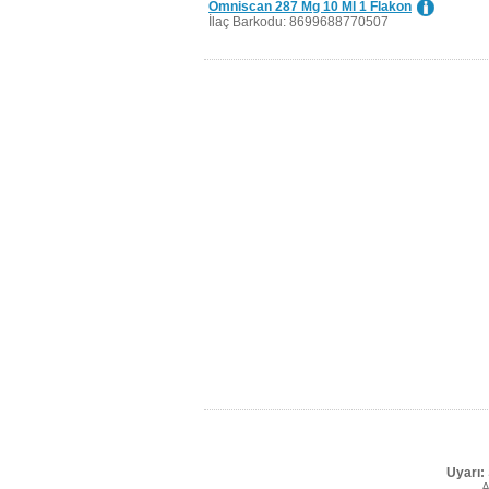
Omniscan 287 Mg 10 Ml 1 Flakon
İlaç Barkodu: 8699688770507
Uyarı:
A