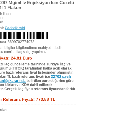
87 Mg/ml Iv Enjeksiyon Icin Cozelti
Ml 1 Flakon
r ilaçtır.
ır.
if
si:
Gadodiamid
rası: 8699702774078
n bilgiler bilgilendirme mahiyetindedir.
su.com'da ilaç satışı yapılmaz.
iyatı: 24,81 Euro
tı ilaç güncelleme tarihinde Türkiye İlaç ve
Kurumu (TITCK) tarafından halka açık olarak
ro bazlı referans fiyat listesinden alınmıştır.
lan TL bazlı referans fiyatı ise
32702 sayılı
lığı kararında
belirtilen euro değerine göre
ı kârları ve KDV dahil edilerek
r. Gerçek ilaç fiyatı referans fiyatından farklı
 Referans Fiyatı: 773,88 TL
ları