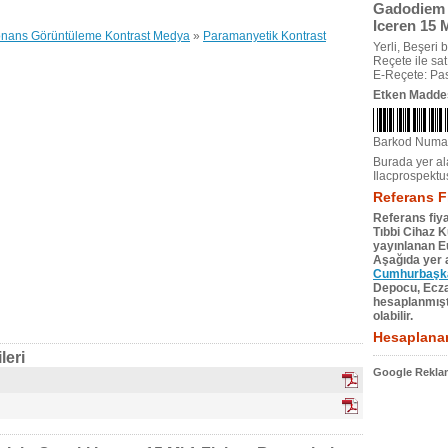
Gadodiem 2
Iceren 15 
nans Görüntüleme Kontrast Medya
»
Paramanyetik Kontrast
Yerli, Beşeri bi
Reçete ile satıl
E-Reçete: Pas
Etken Madde
Barkod Numa
Burada yer ala
Ilacprospektu
Referans F
Referans fiya
Tıbbi Cihaz 
yayınlanan Eu
Aşağıda yer a
Cumhurbaşkan
Depocu, Eczac
hesaplanmıştı
olabilir.
Hesaplanan
leri
Google Reklam