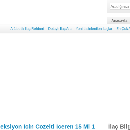
Anasayfa
Alfabetik İlaç Rehberi
Detaylı İlaç Ara
Yeni Listelenilen İlaçlar
En Çok A
ksiyon Icin Cozelti Iceren 15 Ml 1
İlaç Bil