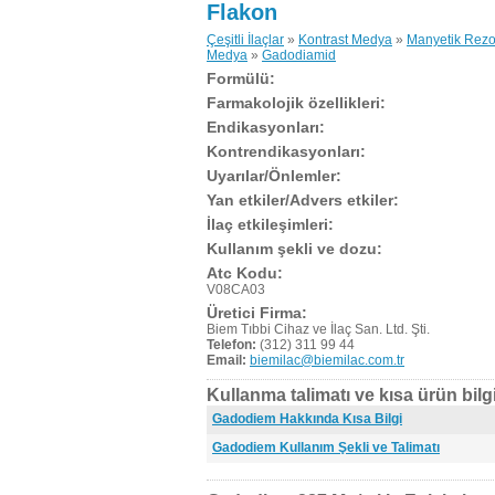
Flakon
Çeşitli İlaçlar
»
Kontrast Medya
»
Manyetik Rezo
Medya
»
Gadodiamid
Formülü:
Farmakolojik özellikleri:
Endikasyonları:
Kontrendikasyonları:
Uyarılar/Önlemler:
Yan etkiler/Advers etkiler:
İlaç etkileşimleri:
Kullanım şekli ve dozu:
Atc Kodu:
V08CA03
Üretici Firma:
Biem Tıbbi Cihaz ve İlaç San. Ltd. Şti.
Telefon:
(312) 311 99 44
Email:
biemilac@biemilac.com.tr
Kullanma talimatı ve kısa ürün bilgi
Gadodiem Hakkında Kısa Bilgi
Gadodiem Kullanım Şekli ve Talimatı