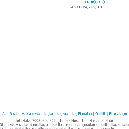
24,53 Euro,
765,61 TL
|
|
|
|
|
|
Ana Sayfa
Hakkımızda
İlaçlar
İlaç Ara
İlaç Firmaları
Gizlilik
Bize Ulaşın
Telif Hakkı 2008-2026 ©
İlaç Prospektüsü.
Tüm Hakları Saklıdır.
Sitemizde yayınladığımız ilaç bilgileri ile doktora danışmadan kesinlikle ilaç kullan
ksi halde doğabilecek sağlık sorunlarından ilacprospektusu.com sorumlu tutulama