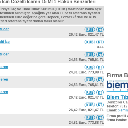
cin Cozelti Iceren 15 Ml 1 Flakon Benzerleri
Türkiye İlaç ve Tıbbi Cihaz Kurumu (TITCK) tarafından halka açık
tesinden alınmıştır. Aşağıda yer alan TL bazlı referans fiyatları
belirtilen euro değerine göre Depocu, Eczacı kârları ve KDV
ları referans fiyatlarından farklı olabilir.
i Icer
26,42 Euro,
821,47 TL
ti İçe
0 TL
i Icer
24,53 Euro,
765,61 TL
ceren
24,81 Euro,
773,88 TL
Firma Bi
ceren
24,53 Euro,
765,61 TL
ceren
Biem Tıbb
26,42 Euro,
821,47 TL
Denizciler C
Telefon:
(312)
26,42 Euro,
821,47 TL
Email:
biemil
Firma profili
firma ismine 
24,81 Euro,
773,88 TL