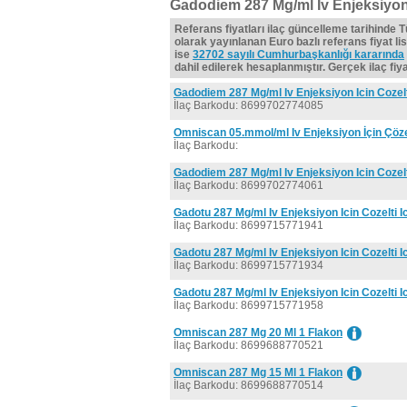
Gadodiem 287 Mg/ml Iv Enjeksiyon I
Referans fiyatları ilaç güncelleme tarihinde 
olarak yayınlanan Euro bazlı referans fiyat lis
ise
32702 sayılı Cumhurbaşkanlığı kararında
dahil edilerek hesaplanmıştır. Gerçek ilaç fiyat
Gadodiem 287 Mg/ml Iv Enjeksiyon Icin Cozelt
İlaç Barkodu: 8699702774085
Omniscan 05.mmol/ml Iv Enjeksiyon İçin Çözel
İlaç Barkodu:
Gadodiem 287 Mg/ml Iv Enjeksiyon Icin Cozelt
İlaç Barkodu: 8699702774061
Gadotu 287 Mg/ml Iv Enjeksiyon Icin Cozelti I
İlaç Barkodu: 8699715771941
Gadotu 287 Mg/ml Iv Enjeksiyon Icin Cozelti I
İlaç Barkodu: 8699715771934
Gadotu 287 Mg/ml Iv Enjeksiyon Icin Cozelti I
İlaç Barkodu: 8699715771958
Omniscan 287 Mg 20 Ml 1 Flakon
İlaç Barkodu: 8699688770521
Omniscan 287 Mg 15 Ml 1 Flakon
İlaç Barkodu: 8699688770514