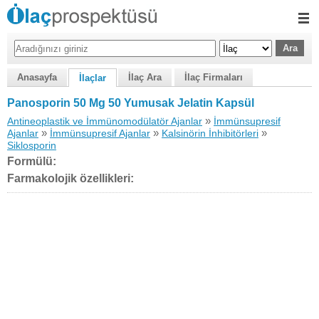
Anasayfa
İlaç Ara
İlaç Firmaları
İlaçlar
Panosporin 50 Mg 50 Yumusak Jelatin Kapsül
»
Antineoplastik ve İmmünomodülatör Ajanlar
İmmünsupresif
»
»
»
Ajanlar
İmmünsupresif Ajanlar
Kalsinörin İnhibitörleri
Siklosporin
Formülü:
Farmakolojik özellikleri: