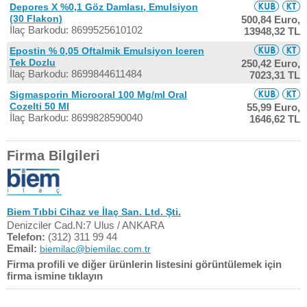
Depores X %0,1 Göz Damlası, Emulsiyon
(30 Flakon)
500,84 Euro,
İlaç Barkodu: 8699525610102
13948,32 TL
Epostin % 0,05 Oftalmik Emulsiyon Iceren
Tek Dozlu
250,42 Euro,
İlaç Barkodu: 8699844611484
7023,31 TL
Sigmasporin Microoral 100 Mg/ml Oral
Cozelti 50 Ml
55,99 Euro,
İlaç Barkodu: 8699828590040
1646,62 TL
Firma Bilgileri
Biem Tıbbi Cihaz ve İlaç San. Ltd. Şti.
Denizciler Cad.N:7 Ulus / ANKARA
Telefon:
(312) 311 99 44
Email:
biemilac@biemilac.com.tr
Firma profili ve diğer ürünlerin listesini görüntülemek için
firma ismine tıklayın