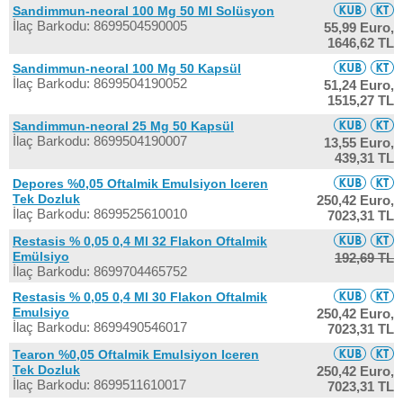
Sandimmun-neoral 100 Mg 50 Ml Solüsyon
İlaç Barkodu: 8699504590005
55,99 Euro,
1646,62 TL
Sandimmun-neoral 100 Mg 50 Kapsül
İlaç Barkodu: 8699504190052
51,24 Euro,
1515,27 TL
Sandimmun-neoral 25 Mg 50 Kapsül
İlaç Barkodu: 8699504190007
13,55 Euro,
439,31 TL
Depores %0,05 Oftalmik Emulsiyon Iceren
Tek Dozluk
250,42 Euro,
İlaç Barkodu: 8699525610010
7023,31 TL
Restasis % 0,05 0,4 Ml 32 Flakon Oftalmik
Emülsiyo
192,69 TL
İlaç Barkodu: 8699704465752
Restasis % 0,05 0,4 Ml 30 Flakon Oftalmik
Emulsiyo
250,42 Euro,
İlaç Barkodu: 8699490546017
7023,31 TL
Tearon %0,05 Oftalmik Emulsiyon Iceren
Tek Dozluk
250,42 Euro,
İlaç Barkodu: 8699511610017
7023,31 TL