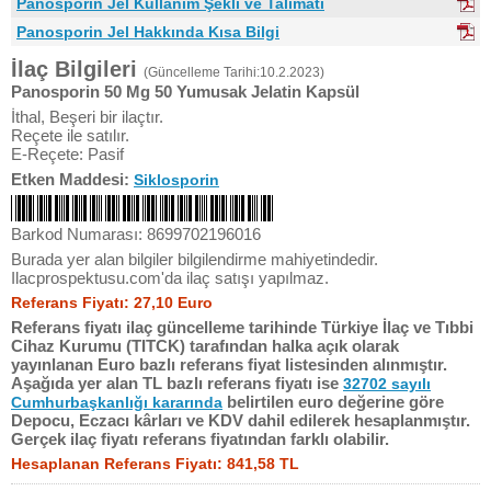
Panosporin Jel Kullanım Şekli ve Talimatı
Panosporin Jel Hakkında Kısa Bilgi
İlaç Bilgileri
(Güncelleme Tarihi:10.2.2023)
Panosporin 50 Mg 50 Yumusak Jelatin Kapsül
İthal, Beşeri bir ilaçtır.
Reçete ile satılır.
E-Reçete: Pasif
Etken Maddesi:
Siklosporin
Barkod Numarası: 8699702196016
Burada yer alan bilgiler bilgilendirme mahiyetindedir.
Ilacprospektusu.com'da ilaç satışı yapılmaz.
Referans Fiyatı: 27,10 Euro
Referans fiyatı ilaç güncelleme tarihinde Türkiye İlaç ve Tıbbi
Cihaz Kurumu (TITCK) tarafından halka açık olarak
yayınlanan Euro bazlı referans fiyat listesinden alınmıştır.
Aşağıda yer alan TL bazlı referans fiyatı ise
32702 sayılı
belirtilen euro değerine göre
Cumhurbaşkanlığı kararında
Depocu, Eczacı kârları ve KDV dahil edilerek hesaplanmıştır.
Gerçek ilaç fiyatı referans fiyatından farklı olabilir.
Hesaplanan Referans Fiyatı: 841,58 TL