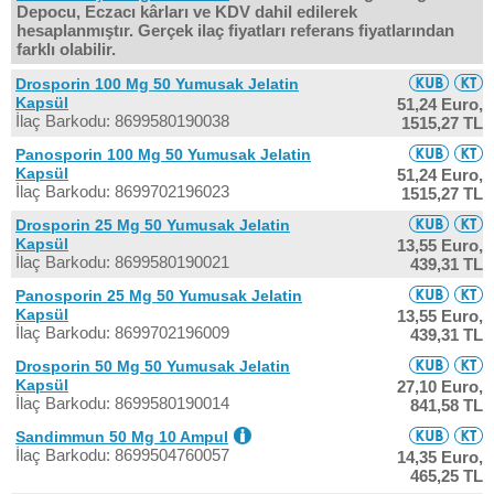
Depocu, Eczacı kârları ve KDV dahil edilerek
hesaplanmıştır. Gerçek ilaç fiyatları referans fiyatlarından
farklı olabilir.
Drosporin 100 Mg 50 Yumusak Jelatin
Kapsül
51,24 Euro,
İlaç Barkodu: 8699580190038
1515,27 TL
Panosporin 100 Mg 50 Yumusak Jelatin
Kapsül
51,24 Euro,
İlaç Barkodu: 8699702196023
1515,27 TL
Drosporin 25 Mg 50 Yumusak Jelatin
Kapsül
13,55 Euro,
İlaç Barkodu: 8699580190021
439,31 TL
Panosporin 25 Mg 50 Yumusak Jelatin
Kapsül
13,55 Euro,
İlaç Barkodu: 8699702196009
439,31 TL
Drosporin 50 Mg 50 Yumusak Jelatin
Kapsül
27,10 Euro,
İlaç Barkodu: 8699580190014
841,58 TL
Sandimmun 50 Mg 10 Ampul
İlaç Barkodu: 8699504760057
14,35 Euro,
465,25 TL