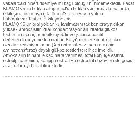
vakalardaki hiperürisemiye mi bağlı olduğu bilinmemektedir. Fakat
KLAMOKS ile birlikte allopurinol'ün birlikte verilmesiyle bu tür bir
etkileşmenin ortaya çıktığını gösteren yayın yoktur.
Laboratuvar Testleri Etkileşmeleri:
KLAMOKS'un oral yoldan kullanılmasını takiben ortaya çıkan
yüksek amoksisilin idrar konsantrasyonları idrarda glükoz
testlerinin sonuçlarını etkileyebilir ve yalancı pozitif
değerlendirmeye neden olabilir. Bu yönden enzimatik glükoz
oksidaz reaksiyonlarına (Aminotransferaz, serum alanin
aminotransferaz) dayalı glükoz testleri tercih edilmelidir.
Amoksisilin'in hamile kadınlara verilmesi total konjüge estriol,
estriolglucuronide, konjuge estron ve estradiol düzeylerinde geçici
azalmalara yol açabilmektedir.