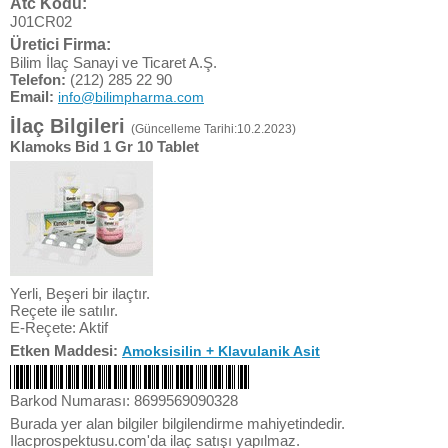
Atc Kodu:
J01CR02
Üretici Firma:
Bilim İlaç Sanayi ve Ticaret A.Ş.
Telefon:
(212) 285 22 90
Email:
info@bilimpharma.com
İlaç Bilgileri
(Güncelleme Tarihi:10.2.2023)
Klamoks Bid 1 Gr 10 Tablet
Yerli, Beşeri bir ilaçtır.
Reçete ile satılır.
E-Reçete: Aktif
Etken Maddesi:
Amoksisilin + Klavulanik Asit
Barkod Numarası: 8699569090328
Burada yer alan bilgiler bilgilendirme mahiyetindedir.
Ilacprospektusu.com'da ilaç satışı yapılmaz.