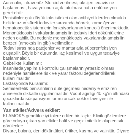
Adrenalin, intravenöz Steroid verilmesi; oksijen tedavisine
başlanması, hava yolunun açık tutulması hatta entübasyon
gerekebilir.
Penisilinler çok düşük toksisiteleri olan antibiyotiklerden olmakla
birlikte uzun süreli tedaviler sırasında böbrek, karaciğer ve
hematopoetik sistemlerin fonksiyonlarının kontrolü önerilmektedir.
Mononükleosisli vakalarda ampisilin tedavisi deri döküntülerine
neden olabilir. Bu nedenle mononükleozis vakalarında ampisilin
benzeri (amoksisilin gibi) verilmelidir.
Tedavi sırasında patojenler ve mantarlarla süperenfeksiyon
oluşabilir. Böyle bir durumda ilaç kesilmeli ve uygun tedaviye
başlanmalıdır.
Gebelikte Kullanımı:
İnsanlarda yapılmış kontrollu çalışmaların yetersiz olması
nedeniyle hamilelere risk ve yarar faktörü değerlendirilerek
kullanılmalıdır.
Laktasyonda Kullanımı:
Semisentetik penisilinlerin süte geçmesi nedeniyle emziren
annelerde dikkatle uygulanmalıdır. Vücut ağırlığı 40 kg'ın altındaki
çocuklarda süspansiyon formu ancak doktor tavsiyesi ile
kullanılmalıdır.
Yan etkiler/Advers etkiler:
KLAMOKS genellikle iyi tolere edilen bir ilaçtır. Klinik gözlemlere
göre ortaya çıkan yan etkiler hafif ve geçici nitelikte olup en sık
görülenler:
Diyare, bulantı, deri döküntüleri, ürtiker, kusma ve vajinittir. Diyare