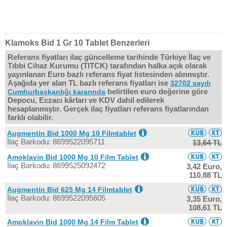
Klamoks Bid 1 Gr 10 Tablet Benzerleri
Referans fiyatları ilaç güncelleme tarihinde Türkiye İlaç ve
Tıbbi Cihaz Kurumu (TITCK) tarafından halka açık olarak
yayınlanan Euro bazlı referans fiyat listesinden alınmıştır.
Aşağıda yer alan TL bazlı referans fiyatları ise
32702 sayılı
belirtilen euro değerine göre
Cumhurbaşkanlığı kararında
Depocu, Eczacı kârları ve KDV dahil edilerek
hesaplanmıştır. Gerçek ilaç fiyatları referans fiyatlarından
farklı olabilir.
Augmentin Bid 1000 Mg 10 Filmtablet
İlaç Barkodu: 8699522095711
13,64 TL
Amoklavin Bid 1000 Mg 10 Film Tablet
İlaç Barkodu: 8699525092472
3,42 Euro,
110,88 TL
Augmentin Bid 625 Mg 14 Filmtablet
İlaç Barkodu: 8699522095605
3,35 Euro,
108,61 TL
Amoklavin Bid 1000 Mg 14 Film Tablet