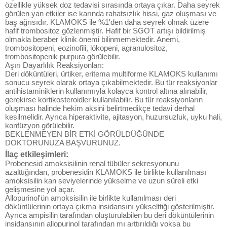
özellikle yüksek doz tedavisi sırasında ortaya çıkar. Daha seyrek
görülen yan etkiler ise karında rahatsızlık hissi, gaz oluşması ve
baş ağrısıdır. KLAMOKS ile %1'den daha seyrek olmak üzere
hafif trombositoz gözlenmiştir. Hafif bir SGOT artışı bildirilmiş
olmakla beraber klinik önemi bilinmemektedir. Anemi,
trombositopeni, eozinofili, lökopeni, agranulositoz,
trombositopenik purpura görülebilir.
Aşırı Dayarlılık Reaksiyonları:
Deri döküntüleri, ürtiker, eritema multiforme KLAMOKS kullanımı
sonucu seyrek olarak ortaya çıkabilmektedir. Bu tür reaksiyonlar
antihistaminiklerin kullanımıyla kolayca kontrol altına alınabilir,
gerekirse kortikosteroidler kullanılabilir. Bu tür reaksiyonların
oluşması halinde hekim aksini belirtmedikçe tedavi derhal
kesilmelidir. Ayrıca hiperaktivite, ajitasyon, huzursuzluk, uyku hali,
konfüzyon görülebilir.
BEKLENMEYEN BİR ETKİ GÖRÜLDÜĞÜNDE
DOKTORUNUZA BAŞVURUNUZ.
İlaç etkileşimleri:
Probenesid amoksisilinin renal tübüler sekresyonunu
azalttığından, probenesidin KLAMOKS ile birlikte kullanılması
amoksisilin kan seviyelerinde yükselme ve uzun süreli etki
gelişmesine yol açar.
Allopurinol'ün amoksisilin ile birlikte kullanılması deri
döküntülerinin ortaya çıkma insidansını yükselttiği gösterilmiştir.
Ayrıca ampisilin tarafından oluşturulabilen bu deri döküntülerinin
insidansının allopurinol tarafından mı arttırıldığı yoksa bu