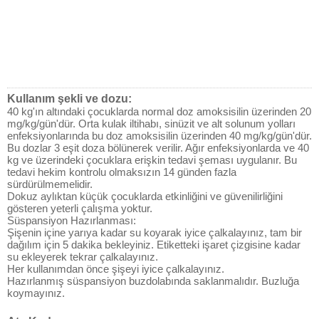
Kullanım şekli ve dozu:
40 kg'ın altındaki çocuklarda normal doz amoksisilin üzerinden 20
mg/kg/gün'dür. Orta kulak iltihabı, sinüzit ve alt solunum yolları
enfeksiyonlarında bu doz amoksisilin üzerinden 40 mg/kg/gün'dür.
Bu dozlar 3 eşit doza bölünerek verilir. Ağır enfeksiyonlarda ve 40
kg ve üzerindeki çocuklara erişkin tedavi şeması uygulanır. Bu
tedavi hekim kontrolu olmaksızın 14 günden fazla
sürdürülmemelidir.
Dokuz aylıktan küçük çocuklarda etkinliğini ve güvenilirliğini
gösteren yeterli çalışma yoktur.
Süspansiyon Hazırlanması:
Şişenin içine yarıya kadar su koyarak iyice çalkalayınız, tam bir
dağılım için 5 dakika bekleyiniz. Etiketteki işaret çizgisine kadar
su ekleyerek tekrar çalkalayınız.
Her kullanımdan önce şişeyi iyice çalkalayınız.
Hazırlanmış süspansiyon buzdolabında saklanmalıdır. Buzluğa
koymayınız.