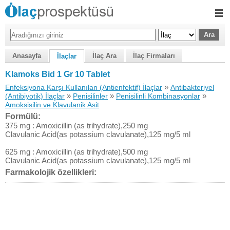
Anasayfa
İlaç Ara
İlaç Firmaları
İlaçlar
Klamoks Bid 1 Gr 10 Tablet
»
Enfeksiyona Karşı Kullanılan (Antienfektif) İlaçlar
Antibakteriyel
»
»
»
(Antibiyotik) İlaçlar
Penisilinler
Penisilinli Kombinasyonlar
Amoksisilin ve Klavulanik Asit
Formülü:
375 mg : Amoxicillin (as trihydrate),250 mg
Clavulanic Acid(as potassium clavulanate),125 mg/5 ml
625 mg : Amoxicillin (as trihydrate),500 mg
Clavulanic Acid(as potassium clavulanate),125 mg/5 ml
Farmakolojik özellikleri: