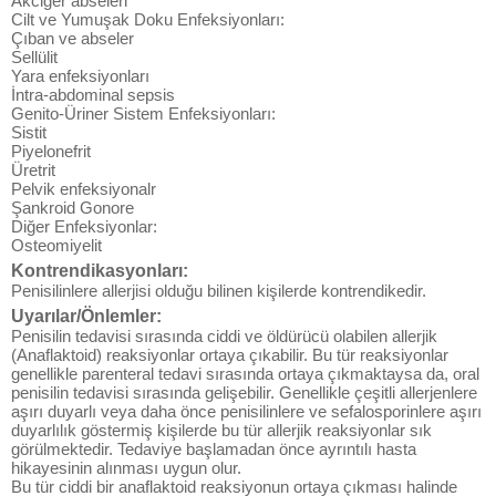
Akciğer abseleri
Cilt ve Yumuşak Doku Enfeksiyonları:
Çıban ve abseler
Sellülit
Yara enfeksiyonları
İntra-abdominal sepsis
Genito-Üriner Sistem Enfeksiyonları:
Sistit
Piyelonefrit
Üretrit
Pelvik enfeksiyonalr
Şankroid Gonore
Diğer Enfeksiyonlar:
Osteomiyelit
Kontrendikasyonları:
Penisilinlere allerjisi olduğu bilinen kişilerde kontrendikedir.
Uyarılar/Önlemler:
Penisilin tedavisi sırasında ciddi ve öldürücü olabilen allerjik
(Anaflaktoid) reaksiyonlar ortaya çıkabilir. Bu tür reaksiyonlar
genellikle parenteral tedavi sırasında ortaya çıkmaktaysa da, oral
penisilin tedavisi sırasında gelişebilir. Genellikle çeşitli allerjenlere
aşırı duyarlı veya daha önce penisilinlere ve sefalosporinlere aşırı
duyarlılık göstermiş kişilerde bu tür allerjik reaksiyonlar sık
görülmektedir. Tedaviye başlamadan önce ayrıntılı hasta
hikayesinin alınması uygun olur.
Bu tür ciddi bir anaflaktoid reaksiyonun ortaya çıkması halinde