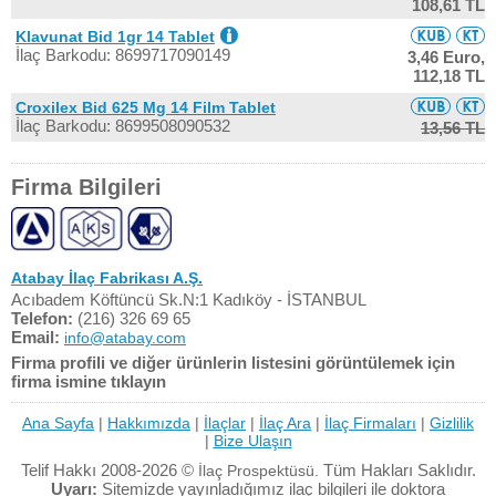
108,61 TL
Klavunat Bid 1gr 14 Tablet
İlaç Barkodu: 8699717090149
3,46 Euro,
112,18 TL
Croxilex Bid 625 Mg 14 Film Tablet
İlaç Barkodu: 8699508090532
13,56 TL
Firma Bilgileri
Atabay İlaç Fabrikası A.Ş.
Acıbadem Köftüncü Sk.N:1 Kadıköy - İSTANBUL
Telefon:
(216) 326 69 65
Email:
info@atabay.com
Firma profili ve diğer ürünlerin listesini görüntülemek için
firma ismine tıklayın
Ana Sayfa
|
Hakkımızda
|
İlaçlar
|
İlaç Ara
|
İlaç Firmaları
|
Gizlilik
|
Bize Ulaşın
Telif Hakkı 2008-2026 ©
Tüm Hakları Saklıdır.
İlaç Prospektüsü.
Uyarı:
Sitemizde yayınladığımız ilaç bilgileri ile doktora