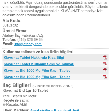
riski düşüktür. Aşırı dozaj sonucunda gastrointestinal semptomlar
ve sıvı-elektrolit dengesinde bozukluklar görülebilir. Böyle hallerde
semplomatik tedavi uygulanmalıdır. KLAVUNAT hemodiyalizle
dolaşımından uzaklaştırılabilir.
Atc Kodu:
J01CR02
Üretici Firma:
Atabay İlaç Fabrikası A.Ş.
Telefon:
(216) 326 69 65
Email:
info@atabay.com
Kullanma talimatı ve kısa ürün bilgileri
Klavunat Tablet Hakkında Kısa Bilgi
Klavunat Tablet Kullanım Şekli ve Talimatı
Klavunat Bid 1000 Mg Film Kaplı Tablet
Klavunat Bid 1000 Mg Film Kaplı Tablet
İlaç Bilgileri
(Güncelleme Tarihi:10.2.2023)
Klavunat Bid 1gr 10 Tablet
Yerli, Beşeri bir ilaçtır.
Reçete ile satılır.
E-Reçete: Aktif
Etken Maddesi:
Amoksisilin + Klavulanik Asit