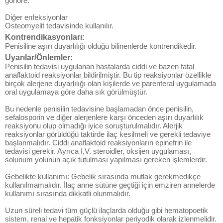
gonore.
Diğer enfeksiyonlar
Osteomyelit tedavisinde kullanılır.
Kontrendikasyonları:
Penisiline aşırı duyarlılığı olduğu bilinenlerde kontrendikedir.
Uyarılar/Önlemler:
Penisilin tedavisi uygulanan hastalarda ciddi ve bazen fatal
anaflaktoid reaksiyonlar bildirilmiştir. Bu tip reaksiyonlar özellikle
birçok alerjene duyarlılığı olan kişilerde ve parenteral uygulamada
oral uygulamaya göre daha sık görülmüştür.
Bu nedenle penisilin tedavisine başlamadan önce penisilin,
sefalosporin ve diğer alerjenlere karşı önceden aşırı duyarlılık
reaksiyonu olup olmadığı iyice soruşturulmalıdır. Alerjik
reaksiyonlar görüldüğü taktirde ilaç kesilmeli ve gerekli tedaviye
başlanmalıdır. Ciddi anaflaktoid reaksiyonların epinefrin ile
tedavisi gerekir. Ayrıca I,V. steroidler, oksijen uygulaması,
solunum yolunun açık tutulması yapılması gereken işlemlerdir.
Gebelikte kullanımı: Gebelik sırasında mutlak gerekmedikçe
kullanılmamalıdır. İlaç anne sütüne geçtiği için emziren annelerde
kullanımı sırasında dikkatli olunmalıdır.
Uzun süreli tedavi tüm güçlü ilaçlarda olduğu gibi hematopoetik
sistem, renal ve hepatik fonksiyonlar periyodik olarak izlenmelidir.