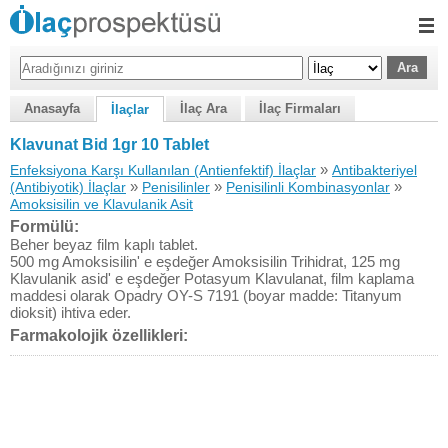
Anasayfa
İlaç Ara
İlaç Firmaları
İlaçlar
Klavunat Bid 1gr 10 Tablet
»
Enfeksiyona Karşı Kullanılan (Antienfektif) İlaçlar
Antibakteriyel
»
»
»
(Antibiyotik) İlaçlar
Penisilinler
Penisilinli Kombinasyonlar
Amoksisilin ve Klavulanik Asit
Formülü:
Beher beyaz film kaplı tablet.
500 mg Amoksisilin' e eşdeğer Amoksisilin Trihidrat, 125 mg
Klavulanik asid' e eşdeğer Potasyum Klavulanat, film kaplama
maddesi olarak Opadry OY-S 7191 (boyar madde: Titanyum
dioksit) ihtiva eder.
Farmakolojik özellikleri: