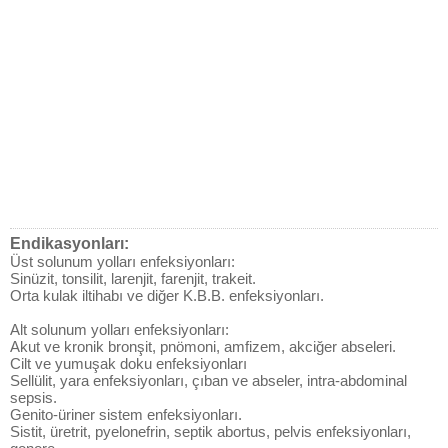
Endikasyonları:
Üst solunum yolları enfeksiyonları:
Sinüzit, tonsilit, larenjit, farenjit, trakeit.
Orta kulak iltihabı ve diğer K.B.B. enfeksiyonları.
Alt solunum yolları enfeksiyonları:
Akut ve kronik bronşit, pnömoni, amfizem, akciğer abseleri.
Cilt ve yumuşak doku enfeksiyonları
Sellülit, yara enfeksiyonları, çıban ve abseler, intra-abdominal
sepsis.
Genito-üriner sistem enfeksiyonları.
Sistit, üretrit, pyelonefrin, septik abortus, pelvis enfeksiyonları,