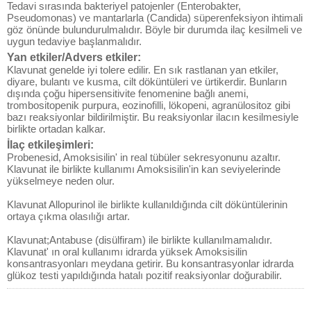
Tedavi sırasında bakteriyel patojenler (Enterobakter,
Pseudomonas) ve mantarlarla (Candida) süperenfeksiyon ihtimali
göz önünde bulundurulmalıdır. Böyle bir durumda ilaç kesilmeli ve
uygun tedaviye başlanmalıdır.
Yan etkiler/Advers etkiler:
Klavunat genelde iyi tolere edilir. En sık rastlanan yan etkiler,
diyare, bulantı ve kusma, cilt döküntüleri ve ürtikerdir. Bunların
dışında çoğu hipersensitivite fenomenine bağlı anemi,
trombositopenik purpura, eozinofilli, lökopeni, agranülositoz gibi
bazı reaksiyonlar bildirilmiştir. Bu reaksiyonlar ilacın kesilmesiyle
birlikte ortadan kalkar.
İlaç etkileşimleri:
Probenesid, Amoksisilin' in real tübüler sekresyonunu azaltır.
Klavunat ile birlikte kullanımı Amoksisilin'in kan seviyelerinde
yükselmeye neden olur.
Klavunat Allopurinol ile birlikte kullanıldığında cilt döküntülerinin
ortaya çıkma olasılığı artar.
Klavunat;Antabuse (disülfiram) ile birlikte kullanılmamalıdır.
Klavunat' ın oral kullanımı idrarda yüksek Amoksisilin
konsantrasyonları meydana getirir. Bu konsantrasyonlar idrarda
glükoz testi yapıldığında hatalı pozitif reaksiyonlar doğurabilir.