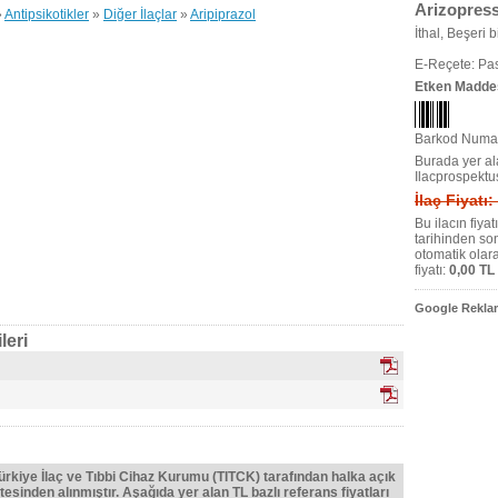
Arizopress
»
Antipsikotikler
»
Diğer İlaçlar
»
Aripiprazol
İthal, Beşeri bi
E-Reçete: Pas
Etken Madde
Barkod Numar
Burada yer ala
Ilacprospektu
İlaç Fiyatı:
Bu ilacın fiya
tarihinden so
otomatik olar
fiyatı:
0,00 TL
Google Reklam
leri
Türkiye İlaç ve Tıbbi Cihaz Kurumu (TITCK) tarafından halka açık
tesinden alınmıştır. Aşağıda yer alan TL bazlı referans fiyatları