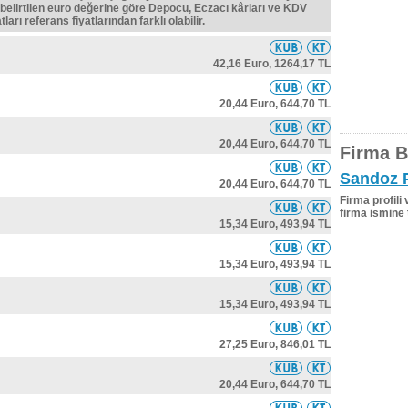
belirtilen euro değerine göre Depocu, Eczacı kârları ve KDV
ları referans fiyatlarından farklı olabilir.
42,16 Euro,
1264,17 TL
20,44 Euro,
644,70 TL
20,44 Euro,
644,70 TL
Firma Bi
Sandoz P
20,44 Euro,
644,70 TL
Firma profili
firma ismine 
15,34 Euro,
493,94 TL
15,34 Euro,
493,94 TL
15,34 Euro,
493,94 TL
27,25 Euro,
846,01 TL
20,44 Euro,
644,70 TL