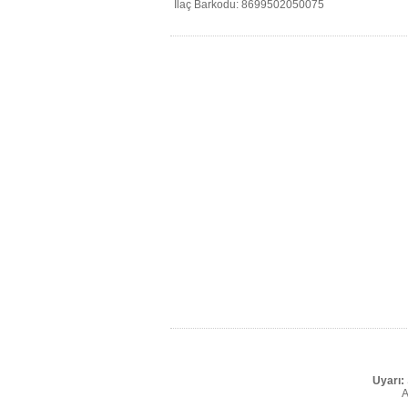
İlaç Barkodu: 8699502050075
Uyarı:
A