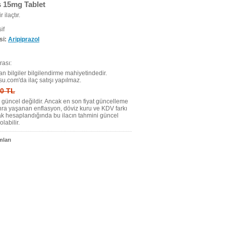
 15mg Tablet
r ilaçtır.
if
si:
Aripiprazol
ası:
n bilgiler bilgilendirme mahiyetindedir.
su.com'da ilaç satışı yapılmaz.
 0 TL
tı güncel değildir. Ancak en son fiyat güncelleme
nra yaşanan enflasyon, döviz kuru ve KDV farkı
ak hesaplandığında bu ilacın tahmini güncel
olabilir.
ları