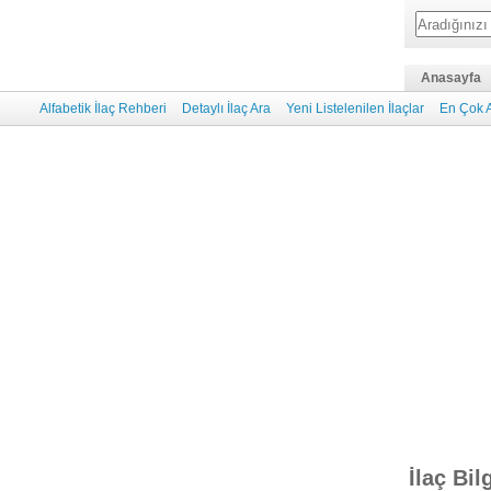
Anasayfa
Alfabetik İlaç Rehberi
Detaylı İlaç Ara
Yeni Listelenilen İlaçlar
En Çok A
İlaç Bil