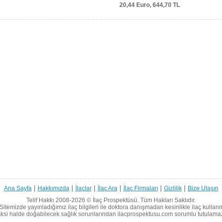
20,44 Euro,
644,70 TL
|
|
|
|
|
|
Ana Sayfa
Hakkımızda
İlaçlar
İlaç Ara
İlaç Firmaları
Gizlilik
Bize Ulaşın
Telif Hakkı 2008-2026 ©
İlaç Prospektüsü.
Tüm Hakları Saklıdır.
Sitemizde yayınladığımız ilaç bilgileri ile doktora danışmadan kesinlikle ilaç kullan
ksi halde doğabilecek sağlık sorunlarından ilacprospektusu.com sorumlu tutulama