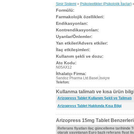
Sinir Sistemi
»
Psikoleptikler (Psikolojik İlaçlar)
Formülü:
Farmakolojik özellikleri:
Endikasyonları:
Kontrendikasyonları:
Uyarılar/Önlemler:
Yan etkiler/Advers etkiler:
İlaç etkileşimleri:
Kullanım şekli ve dozu:
Atc Kodu:
N05AX12
İthalatçı Firma:
Sandoz Pharma Ltd.Basel,İsviçre
Telefon:
Kullanma talimatı ve kısa ürün bilgi
Arizopress Tablet Kullanım Şekli ve Talimatı
Arizopress Tablet Hakkında Kısa Bilgi
Arizopress 15mg Tablet Benzerleri
Referans fiyatları ilaç güncelleme tarihinde 
olarak yayınlanan Euro bazlı referans fiyat lis