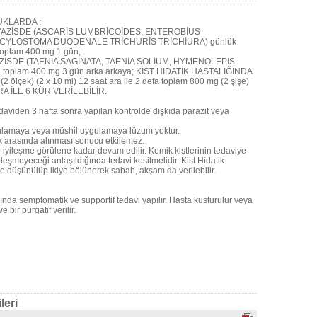
UKLARDA :
AZİSDE (ASCARİS LUMBRİCOİDES, ENTEROBİUS
CYLOSTOMA DUODENALE TRİCHURİS TRİCHİURA) günlük
 toplam 400 mg 1 gün;
SDE (TAENİA SAGİNATA, TAENİA SOLİUM, HYMENOLEPİS
ada toplam 400 mg 3 gün arka arkaya; KİST HİDATİK HASTALIĞINDA
k) (2 x 10 ml) 12 saat ara ile 2 defa toplam 800 mg (2 şişe)
 İLE 6 KÜR VERİLEBİLİR.
daviden 3 hafta sonra yapılan kontrolde dışkıda parazit veya
ygulamaya veya müshil uygulamaya lüzum yoktur.
 arasında alınması sonucu etkilemez.
e iyileşme görülene kadar devam edilir. Kemik kistlerinin tedaviye
leşmeyeceği anlaşıldığında tedavi kesilmelidir. Kist Hidatik
 düşünülüp ikiye bölünerek sabah, akşam da verilebilir.
ında semptomatik ve supportif tedavi yapılır. Hasta kusturulur veya
bir pürgatif verilir.
leri