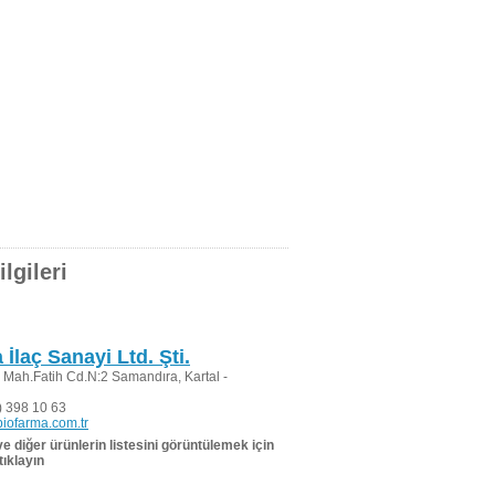
lgileri
İlaç Sanayi Ltd. Şti.
 Mah.Fatih Cd.N:2 Samandıra, Kartal -
 398 10 63
iofarma.com.tr
 ve diğer ürünlerin listesini görüntülemek için
tıklayın