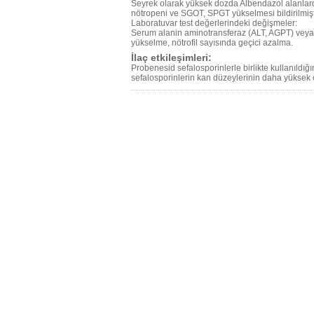
Seyrek olarak yüksek dozda Albendazol alanlarda
nötropeni ve SGOT, SPGT yükselmesi bildirilmiştir
Laboratuvar test değerlerindeki değişmeler:
Serum alanin aminotransferaz (ALT, AGPT) veya
yükselme, nötrofil sayısında geçici azalma.
İlaç etkileşimleri:
Probenesid sefalosporinlerle birlikte kullanıldı
sefalosporinlerin kan düzeylerinin daha yükse