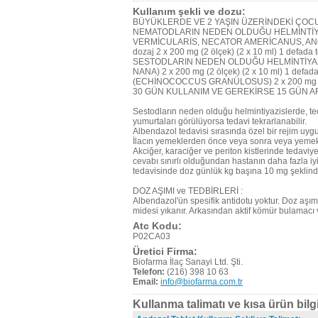
Kullanım şekli ve dozu:
BÜYÜKLERDE VE 2 YAŞIN ÜZERİNDEKİ ÇOC
NEMATODLARIN NEDEN OLDUĞU HELMİNTİY
VERMİCULARİS, NECATOR AMERİCANUS, AN
dozaj 2 x 200 mg (2 ölçek) (2 x 10 ml) 1 defada
SESTODLARIN NEDEN OLDUĞU HELMİNTİYAZİ
NANA) 2 x 200 mg (2 ölçek) (2 x 10 ml) 1 def
(ECHİNOCOCCUS GRANÜLOSUS) 2 x 200 mg (2 ölçe
30 GÜN KULLANIM VE GEREKİRSE 15 GÜN ARA
Sestodların neden olduğu helmintiyazislerde, te
yumurtaları görülüyorsa tedavi tekrarlanabilir.
Albendazol tedavisi sırasında özel bir rejim u
İlacın yemeklerden önce veya sonra veya yemek
Akciğer, karaciğer ve periton kistlerinde tedaviy
cevabı sınırlı olduğundan hastanın daha fazla iyi
tedavisinde doz günlük kg başına 10 mg şeklinde
DOZ AŞIMI ve TEDBİRLERİ :
Albendazol'ün spesifik antidotu yoktur. Doz aşım
midesi yıkanır. Arkasından aktif kömür bulamacı ve 
Atc Kodu:
P02CA03
Üretici Firma:
Biofarma İlaç Sanayi Ltd. Şti.
Telefon:
(216) 398 10 63
Email:
info@biofarma.com.tr
Kullanma talimatı ve kısa ürün bilgi