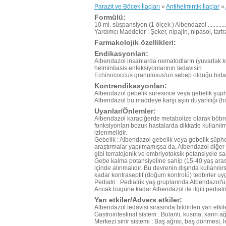
Parazit ve Böcek İlaçları
»
Antihelmintik İlaçlar
»
Formülü:
10 ml. süspansiyon (1 ölçek ) Albendazol ................
Yardımcı Maddeler : Şeker, nipajin, nipasol, tart
Farmakolojik özellikleri:
Endikasyonları:
Albendazol insanlarda nematodların (yuvarlak kur
helmintiasis enfeksiyonlarının tedavisin
Echinococcus granulosus'un sebep olduğu hidatid 
Kontrendikasyonları:
Albendazol gebelik süresince veya gebelik şüph
Albendazol bu maddeye karşı aşırı duyarlılığı (hi
Uyarılar/Önlemler:
Albendazol karaciğerde metabolize olarak böbre
fonksiyonları bozuk hastalarda dikkatle kullanıl
izlenmelidir.
Gebelik : Albendazol gebelik veya gebelik şüphe
araştırmalar yapılmamışsa da, Albendazol diğe
gibi terratojenik ve embriyotoksik potansiyele sah
Gebe kalma potansiyeline sahip (15-40 yaş arası
içinde alınmalıdır. Bu devrenin dışında kullanılır
kadar kontraseptif (doğum kontrolü) tedbirler uy
Pediatri : Pediatrik yaş gruplarında Albendazol'ün
Ancak bugüne kadar Albendazol ile ilgili pediatri
Yan etkiler/Advers etkiler:
Albendazol tedavisi sırasında bildirilen yan etkile
Gastrointestinal sistem : Bulantı, kusma, karın a
Merkezi sinir sistemi : Baş ağrısı, baş dönmesi, le