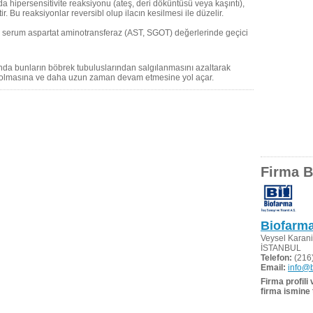
 hipersensitivite reaksiyonu (ateş, deri döküntüsü veya kaşıntı),
. Bu reaksiyonlar reversibl olup ilacın kesilmesi ile düzelir.
 serum aspartat aminotransferaz (AST, SGOT) değerlerinde geçici
ğında bunların böbrek tubuluslarından salgılanmasını azaltarak
k olmasına ve daha uzun zaman devam etmesine yol açar.
Firma Bi
Biofarma 
Veysel Karani
İSTANBUL
Telefon:
(216)
Email:
info@b
Firma profili
firma ismine 