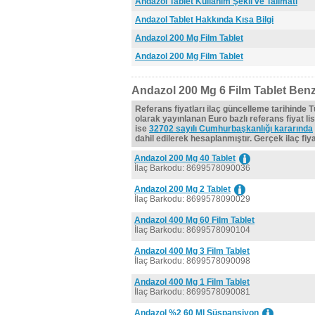
Andazol Tablet Kullanım Şekli ve Talimatı
Andazol Tablet Hakkında Kısa Bilgi
Andazol 200 Mg Film Tablet
Andazol 200 Mg Film Tablet
Andazol 200 Mg 6 Film Tablet Benz
Referans fiyatları ilaç güncelleme tarihinde 
olarak yayınlanan Euro bazlı referans fiyat lis
ise
32702 sayılı Cumhurbaşkanlığı kararında
dahil edilerek hesaplanmıştır. Gerçek ilaç fiyat
Andazol 200 Mg 40 Tablet
İlaç Barkodu: 8699578090036
Andazol 200 Mg 2 Tablet
İlaç Barkodu: 8699578090029
Andazol 400 Mg 60 Film Tablet
İlaç Barkodu: 8699578090104
Andazol 400 Mg 3 Film Tablet
İlaç Barkodu: 8699578090098
Andazol 400 Mg 1 Film Tablet
İlaç Barkodu: 8699578090081
Andazol %2 60 Ml Süspansiyon