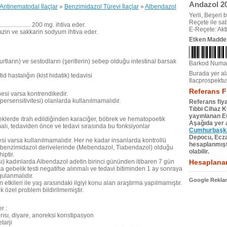
Andazol 20
Antinematodal İlaçlar
»
Benzimidazol Türevi İlaçlar
»
Albendazol
Yerli, Beşeri bi
Reçete ile satıl
................ 200 mg. ihtiva eder.
E-Reçete: Akti
razin ve sakkarin sodyum ihtiva eder.
Etken Madde
tların) ve sestodların (şeritlerin) sebep olduğu intestinal barsak
Barkod Numa
Burada yer ala
hastalığın (kist hidatik) tedavisi
Ilacprospektu
Referans F
esi varsa kontrendikedir.
persensitivitesi) olanlarda kullanılmamalıdır.
Referans fiya
Tıbbi Cihaz 
yayınlanan Eu
klerde itrah edildiğinden karaciğer, böbrek ve hematopoetik
Aşağıda yer a
malı, tedaviden önce ve tedavi sırasında bu fonksiyonlar
Cumhurbaşkan
Depocu, Eczac
si varsa kullanılmamalıdır. Her ne kadar insanlarda kontrollü
hesaplanmıştı
r benzimidazol derivelerinde (Mebendazol, Tiabendazol) olduğu
olabilir.
iptir.
) kadınlarda Albendazol adetin birinci gününden itibaren 7 gün
Hesaplanan
sa gebelik testi negatifse alınmalı ve tedavi bitiminden 1 ay sonraya
gulanmalıdır.
Google Reklam
 etkileri ile yaş arasındaki ilgiyi konu alan araştırma yapılmamıştır.
k özel problem bildirilmemiştir.
r :
ğrısı, diyare, anoreksi konstipasyon
tarji