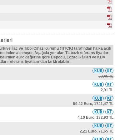
erleri
Türkiye İlaç ve Tıbbi Cihaz Kurumu (TITCK) tarafından halka açık
tesinden alınmıştır. Aşağıda yer alan TL bazlı referans fiyatları
belirtilen euro değerine göre Depocu, Eczacı kârları ve KDV
ları referans fiyatlarından farklı olabilir.
33,46 TL
2,91 TL
59,42 Euro,
1741,47 TL
4,10 Euro,
132,93 TL
2,21 Euro,
71,65 TL