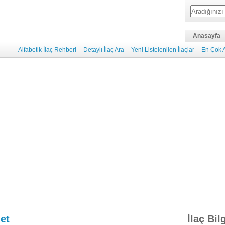
Anasayfa
Alfabetik İlaç Rehberi
Detaylı İlaç Ara
Yeni Listelenilen İlaçlar
En Çok A
et
İlaç Bil