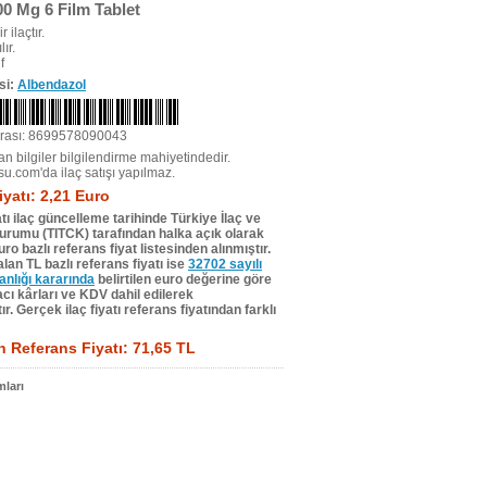
0 Mg 6 Film Tablet
r ilaçtır.
ır.
f
si:
Albendazol
rası: 8699578090043
n bilgiler bilgilendirme mahiyetindedir.
su.com'da ilaç satışı yapılmaz.
iyatı: 2,21 Euro
tı ilaç güncelleme tarihinde Türkiye İlaç ve
Kurumu (TITCK) tarafından halka açık olarak
ro bazlı referans fiyat listesinden alınmıştır.
lan TL bazlı referans fiyatı ise
32702 sayılı
lığı kararında
belirtilen euro değerine göre
ı kârları ve KDV dahil edilerek
r. Gerçek ilaç fiyatı referans fiyatından farklı
 Referans Fiyatı: 71,65 TL
ları