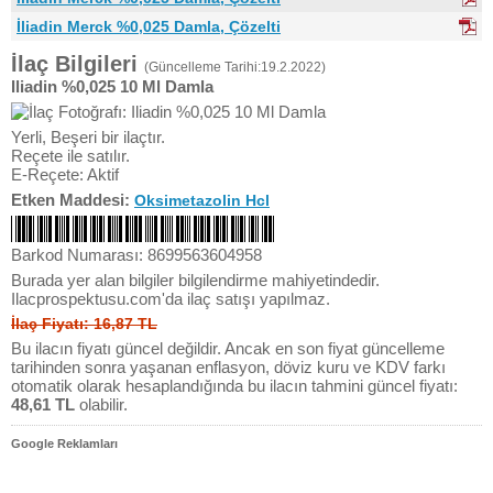
İliadin Merck %0,025 Damla, Çözelti
İlaç Bilgileri
(Güncelleme Tarihi:19.2.2022)
Iliadin %0,025 10 Ml Damla
Yerli, Beşeri bir ilaçtır.
Reçete ile satılır.
E-Reçete: Aktif
Etken Maddesi:
Oksimetazolin Hcl
Barkod Numarası: 8699563604958
Burada yer alan bilgiler bilgilendirme mahiyetindedir.
Ilacprospektusu.com'da ilaç satışı yapılmaz.
İlaç Fiyatı: 16,87 TL
Bu ilacın fiyatı güncel değildir. Ancak en son fiyat güncelleme
tarihinden sonra yaşanan enflasyon, döviz kuru ve KDV farkı
otomatik olarak hesaplandığında bu ilacın tahmini güncel fiyatı:
48,61 TL
olabilir.
Google Reklamları