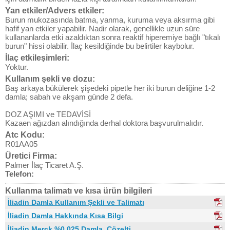
Yan etkiler/Advers etkiler:
Burun mukozasında batma, yanma, kuruma veya aksırma gibi
hafif yan etkiler yapabilir. Nadir olarak, genellikle uzun süre
kullananlarda etki azaldıktan sonra reaktif hiperemiye bağlı "tıkalı
burun" hissi olabilir. İlaç kesildiğinde bu belirtiler kaybolur.
İlaç etkileşimleri:
Yoktur.
Kullanım şekli ve dozu:
Baş arkaya bükülerek şişedeki pipetle her iki burun deliğine 1-2
damla; sabah ve akşam günde 2 defa.
DOZ AŞIMI ve TEDAVİSİ
Kazaen ağızdan alındığında derhal doktora başvurulmalıdır.
Atc Kodu:
R01AA05
Üretici Firma:
Palmer İlaç Ticaret A.Ş.
Telefon:
Kullanma talimatı ve kısa ürün bilgileri
İliadin Damla Kullanım Şekli ve Talimatı
İliadin Damla Hakkında Kısa Bilgi
İliadin Merck %0,025 Damla, Çözelti