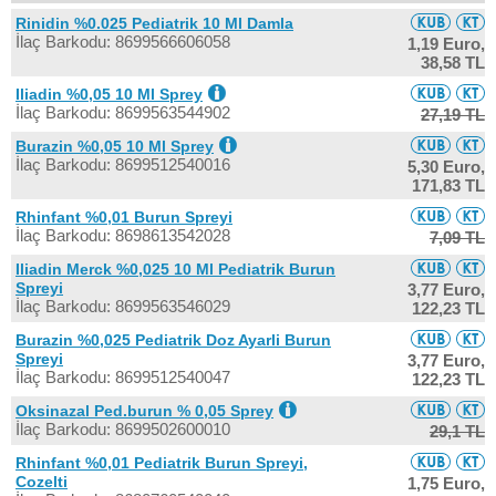
Rinidin %0.025 Pediatrik 10 Ml Damla
İlaç Barkodu: 8699566606058
1,19 Euro,
38,58 TL
Iliadin %0,05 10 Ml Sprey
İlaç Barkodu: 8699563544902
27,19 TL
Burazin %0,05 10 Ml Sprey
İlaç Barkodu: 8699512540016
5,30 Euro,
171,83 TL
Rhinfant %0,01 Burun Spreyi
İlaç Barkodu: 8698613542028
7,09 TL
Iliadin Merck %0,025 10 Ml Pediatrik Burun
Spreyi
3,77 Euro,
İlaç Barkodu: 8699563546029
122,23 TL
Burazin %0,025 Pediatrik Doz Ayarli Burun
Spreyi
3,77 Euro,
İlaç Barkodu: 8699512540047
122,23 TL
Oksinazal Ped.burun % 0,05 Sprey
İlaç Barkodu: 8699502600010
29,1 TL
Rhinfant %0,01 Pediatrik Burun Spreyi,
Cozelti
1,75 Euro,