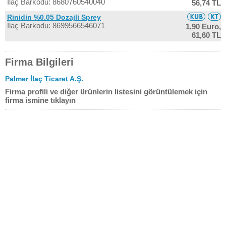
İlaç Barkodu: 8680760540040
56,74 TL
Rinidin %0.05 Dozajli Sprey
İlaç Barkodu: 8699566546071
1,90 Euro,
61,60 TL
Firma Bilgileri
Palmer İlaç Ticaret A.Ş.
Firma profili ve diğer ürünlerin listesini görüntülemek için
firma ismine tıklayın