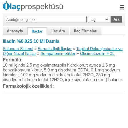
Anasayfa
İlaç Ara
İlaç Firmaları
İlaçlar
Iliadin %0,025 10 Ml Damla
»
»
Solunum Sistemi
Burunla İlgili İlaçlar
Topikal Dekonjestanlar ve
»
»
Diğer Nazal İlaçlar
Sempatomimetikler
Oksimetazolin HCL
Formülü:
10 ml içinde 2.5 mg oksimetazolin hidroklorür; ayrıca 1.5 mg
benzalkonyum klorür, 5.0 mg disodyum EDTA, 0.1 mg sodyum
hidroksit, 102 mg sodyum dihidrojen fosfat 2H2O, 280 mg
disodyum hidrojen fosfat 12H2O, injeksiyonluk su (k.m.) bulunur.
Farmakolojik özellikleri: