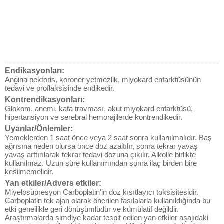
Endikasyonları:
Angina pektoris, koroner yetmezlik, miyokard enfarktüsünün
tedavi ve proflaksisinde endikedir.
Kontrendikasyonları:
Glokom, anemi, kafa travması, akut miyokard enfarktüsü,
hipertansiyon ve serebral hemorajilerde kontrendikedir.
Uyarılar/Önlemler:
Yemeklerden 1 saat önce veya 2 saat sonra kullanılmalıdır. Baş
ağrısına neden olursa önce doz azaltılır, sonra tekrar yavaş
yavaş arttırılarak tekrar tedavi dozuna çıkılır. Alkolle birlikte
kullanılmaz. Uzun süre kullanımından sonra ilaç birden bire
kesilmemelidir.
Yan etkiler/Advers etkiler:
Miyelosüpresyon Carboplatin'in doz kısıtlayıcı toksisitesidir.
Carboplatin tek ajan olarak önerilen fasılalarla kullanıldığında bu
etki geneilikle geri dönüşümlüdür ve kümülatif değildir.
Araştırmalarda şimdiye kadar tespit edilen yan etkiler aşajıdaki