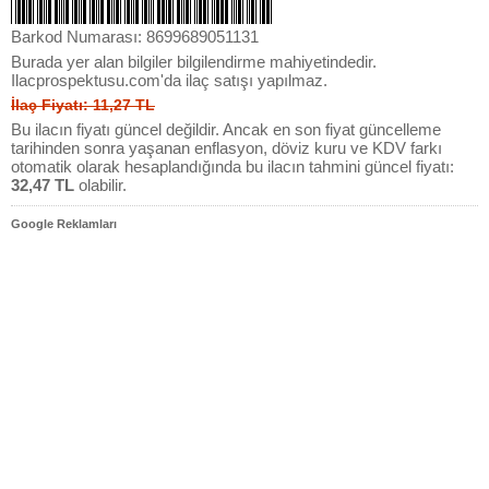
Barkod Numarası: 8699689051131
Burada yer alan bilgiler bilgilendirme mahiyetindedir.
Ilacprospektusu.com'da ilaç satışı yapılmaz.
İlaç Fiyatı: 11,27 TL
Bu ilacın fiyatı güncel değildir. Ancak en son fiyat güncelleme
tarihinden sonra yaşanan enflasyon, döviz kuru ve KDV farkı
otomatik olarak hesaplandığında bu ilacın tahmini güncel fiyatı:
32,47 TL
olabilir.
Google Reklamları