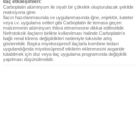
İlaç etkileşimleri:
Carboplatin alüminyum ile siyah bir çökelek oluşturulacak şekilde
reaksiyona girer.
İlacın hazırlanmasında ve uygulanmasında iğne, enjektör, kateter
veya i.v. uygulama setleri gibi Carboplatin ile temasa geçen
malzemenin alüminyum ihtiva etmemesine dikkat edilmelidir.
Nefrotoksik ilaçların birlikte kııllanılması halinde Carboplatin'e
bağlı renal klirens değişiklikleri nedeniyle toksisite artış
gösterebilir. Başka miyelosüpresif ilaçlarla kombine tedavi
uygulandığında miyelosüpresif etkilerin eklenmesini asgaride
tutabilmek için doz veya ilaç uygulama programında değişiklik
yapılması düşünülmelidir.