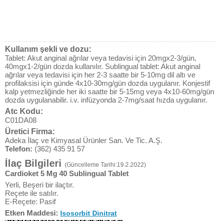
Kullanım şekli ve dozu:
Tablet: Akut anginal ağrılar veya tedavisi için 20mgx2-3/gün,
40mgx1-2/gün dozda kullanılır. Sublingual tablet: Akut anginal
ağrılar veya tedavisi için her 2-3 saatte bir 5-10mg dil altı ve
profilaksisi için günde 4x10-30mg/gün dozda uygulanır. Konjestif
kalp yetmezliğinde her iki saatte bir 5-15mg veya 4x10-60mg/gün
dozda uygulanabilir. i.v. infüzyonda 2-7mg/saat hızda uygulanır.
Atc Kodu:
C01DA08
Üretici Firma:
Adeka İlaç ve Kimyasal Ürünler San. Ve Tic. A.Ş.
Telefon:
(362) 435 91 57
İlaç Bilgileri
(Güncelleme Tarihi:19.2.2022)
Cardioket 5 Mg 40 Sublingual Tablet
Yerli, Beşeri bir ilaçtır.
Reçete ile satılır.
E-Reçete: Pasif
Etken Maddesi:
Isosorbit Dinitrat