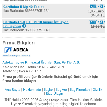
Cardioket 5 Mg 40 Tablet
İlaç Barkodu: 8699587051134
1,05 Euro,
34,04 TL
Cardioket %0,1 10 Ml 10 Ampul İnfüzyon
Solüsyonu
16,65 TL
İlaç Barkodu: 8699587751140
Firma Bilgileri
Adeka İlaç ve Kimyasal Ürünler San. Ve Tic. A.Ş.
Kale Mah.Hacı Hatun Sk.N:6 SAMSUN
Telefon:
(362) 435 91 57
Firma profili ve diğer ürünlerin listesini görüntülemek için
firma ismine tıklayın
Ana Sayfa
|
Hakkımızda
|
İlaçlar
|
İlaç Ara
|
İlaç Firmaları
|
Gizlilik
|
Bize Ulaşın
Telif Hakkı 2008-2026 ©
Tüm Hakları Saklıdır.
İlaç Prospektüsü.
Uyarı:
Sitemizde yayınladığımız ilaç bilgileri ile doktora