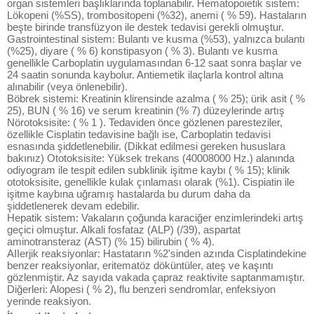
organ sistemleri başlıklarında toplanabilir. Hematopoietik sistem:
Lökopeni (%SS), trombositopeni (%32), anemi ( % 59). Hastaların
beşte birinde transfüzyon ile destek tedavisi gerekli olmuştur.
Gastrointestinal sistem: Bulantı ve kusma (%53), yalnızca bulantı
(%25), diyare ( % 6) konstipasyon ( % 3). Bulantı ve kusma
genellikle Carboplatin uygulamasından 6-12 saat sonra başlar ve
24 saatin sonunda kaybolur. Antiemetik ilaçlarla kontrol altına
alınabilir (veya önlenebilir).
Böbrek sistemi: Kreatinin klirensinde azalma ( % 25); ürik asit ( %
25), BUN ( % 16) ve serum kreatinin (% 7) düzeylerinde artış
Nörotoksisite: ( % 1 ). Tedaviden önce gözlenen paresteziler,
özellikle Cisplatin tedavisine bağlı ise, Carboplatin tedavisi
esnasında şiddetlenebilir. (Dikkat edilmesi gereken hususlara
bakınız) Ototoksisite: Yüksek trekans (40008000 Hz.) alanında
odiyogram ile tespit edilen subklinik işitme kaybı ( % 15); klinik
ototoksisite, genellikle kulak çınlaması olarak (%1). Cispiatin ile
işitme kaybına uğramış hastalarda bu durum daha da
şiddetlenerek devam edebilir.
Hepatik sistem: Vakaların çoğunda karaciğer enzimlerindeki artış
geçici olmuştur. Alkali fosfataz (ALP) (/39), aspartat
aminotransteraz (AST) (% 15) bilirubin ( % 4).
AIIerjik reaksiyonlar: Hastatarın %2'sinden azında Cisplatindekine
benzer reaksiyonlar, eritematöz döküntüler, ateş ve kaşıntı
gözlenmiştir. Az sayıda vakada çapraz reaktivite saptanmamıştır.
Diğerleri: Alopesi ( % 2), flu benzeri sendromlar, enfeksiyon
yerinde reaksiyon.