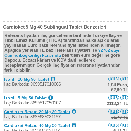
Cardioket 5 Mg 40 Sublingual Tablet Benzerleri
Referans fiyatları ilaç güncelleme tarihinde Türkiye İlaç ve
Tıbbi Cihaz Kurumu (TITCK) tarafından halka açık olarak
yayınlanan Euro bazlı referans fiyat listesinden alınmıştır.
Aşağıda yer alan TL bazlı referans fiyatları ise
32702 sayılı
belirtilen euro değerine göre
Cumhurbaşkanlığı kararında
Depocu, Eczacı kârları ve KDV dahil edilerek
hesaplanmıştır. Gerçek ilaç fiyatları referans fiyatlarından
farklı olabilir.
Isordil 10 Mg 50 Tablet
İlaç Barkodu: 8699517010606
1,94 Euro,
62,90 TL
Isordil 5 Mg 50 Tablet
İlaç Barkodu: 8699517050107
2112,24 TL
Cardioket Retard 20 Mg 20 Tablet
İlaç Barkodu: 8699689031157
31,78 TL
Cardioket Retard 40 Mg 50 Tablet
İlaç Barkodu: 8699689031164
6,13 TL