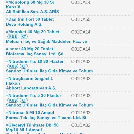
»Monolong 60 Mg 30 Sr
C01DA14
Kapsül
Ali Raif İlaç San. A.Ş. ARİS
»Danitrin Fort 50 Tablet
C01DA55
Deva Holding A.Ş.
»Monoket 40 Mg 20 Tablet
C01DA14
Melusin İlaç ve Sağlık Maddeleri Paz. ve
»Isorat 40 Mg 20 Tablet
C01DA14
Biofarma İlaç Sanayi Ltd. Şti.
»Nitroderm Tts 10 30 Flaster
C01DA02
Sandoz Ürünleri İlaç Gıda Kimya ve Tohum
»Nitrogliserin 5mg/ml 1
C01DA02
Flakon
Abbott Laboratuvarı A.Ş.
»Nitroderm Tts 5 30 Flaster
C01DA02
Sandoz Ürünleri İlaç Gıda Kimya ve Tohum
»Nitronal 5 Ml 10 Ampul
C01DA02
Farma-Tek İlaç Sanayi ve Ticaret Ltd. Şt
»Glyceryl Trinitrate Dbl 50
C01DA02
Mg/10 Ml 1 Ampul