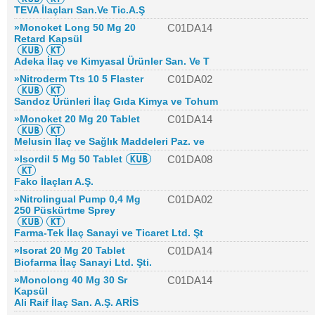
TEVA İlaçları San.Ve Tic.A.Ş
»Monoket Long 50 Mg 20
C01DA14
Retard Kapsül
Adeka İlaç ve Kimyasal Ürünler San. Ve T
»Nitroderm Tts 10 5 Flaster
C01DA02
Sandoz Ürünleri İlaç Gıda Kimya ve Tohum
»Monoket 20 Mg 20 Tablet
C01DA14
Melusin İlaç ve Sağlık Maddeleri Paz. ve
»Isordil 5 Mg 50 Tablet
C01DA08
Fako İlaçları A.Ş.
»Nitrolingual Pump 0,4 Mg
C01DA02
250 Püskürtme Sprey
Farma-Tek İlaç Sanayi ve Ticaret Ltd. Şt
»Isorat 20 Mg 20 Tablet
C01DA14
Biofarma İlaç Sanayi Ltd. Şti.
»Monolong 40 Mg 30 Sr
C01DA14
Kapsül
Ali Raif İlaç San. A.Ş. ARİS