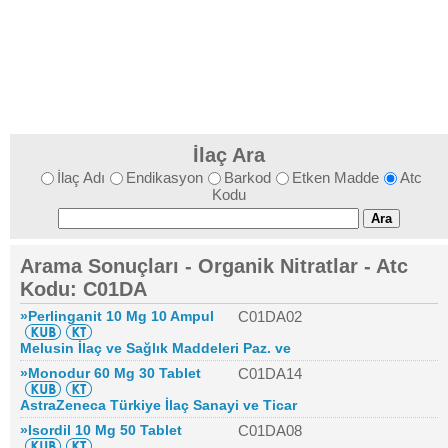
İlaç Ara
İlaç Adı
Endikasyon
Barkod
Etken Madde
Atc
Kodu
Arama Sonuçları - Organik Nitratlar - Atc
Kodu: C01DA
»Perlinganit 10 Mg 10 Ampul
C01DA02
Melusin İlaç ve Sağlık Maddeleri Paz. ve
»Monodur 60 Mg 30 Tablet
C01DA14
AstraZeneca Türkiye İlaç Sanayi ve Ticar
»Isordil 10 Mg 50 Tablet
C01DA08