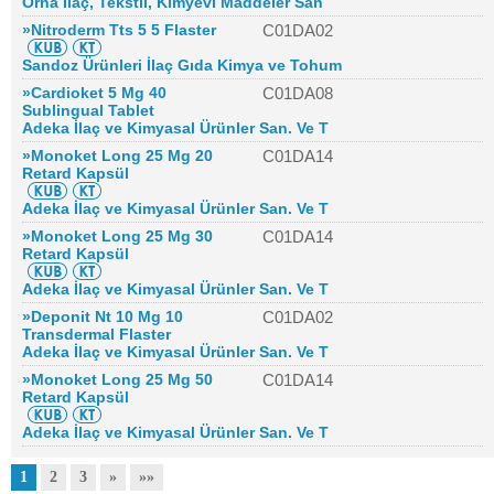
Orna İlaç, Tekstil, Kimyevi Maddeler San
»Nitroderm Tts 5 5 Flaster
C01DA02
Sandoz Ürünleri İlaç Gıda Kimya ve Tohum
»Cardioket 5 Mg 40
C01DA08
Sublingual Tablet
Adeka İlaç ve Kimyasal Ürünler San. Ve T
»Monoket Long 25 Mg 20
C01DA14
Retard Kapsül
Adeka İlaç ve Kimyasal Ürünler San. Ve T
»Monoket Long 25 Mg 30
C01DA14
Retard Kapsül
Adeka İlaç ve Kimyasal Ürünler San. Ve T
»Deponit Nt 10 Mg 10
C01DA02
Transdermal Flaster
Adeka İlaç ve Kimyasal Ürünler San. Ve T
»Monoket Long 25 Mg 50
C01DA14
Retard Kapsül
Adeka İlaç ve Kimyasal Ürünler San. Ve T
1
2
3
»
»»