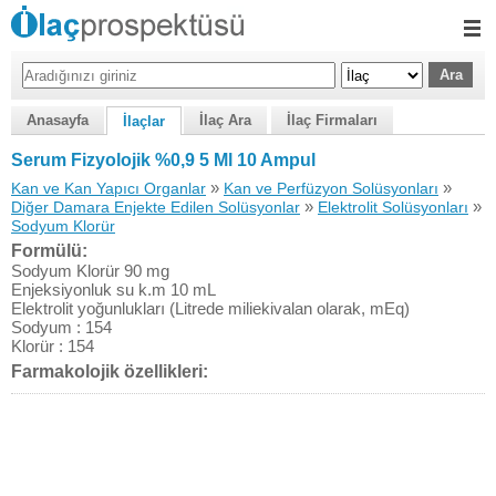
Anasayfa
İlaç Ara
İlaç Firmaları
İlaçlar
Serum Fizyolojik %0,9 5 Ml 10 Ampul
»
»
Kan ve Kan Yapıcı Organlar
Kan ve Perfüzyon Solüsyonları
»
»
Diğer Damara Enjekte Edilen Solüsyonlar
Elektrolit Solüsyonları
Sodyum Klorür
Formülü:
Sodyum Klorür 90 mg
Enjeksiyonluk su k.m 10 mL
Elektrolit yoğunlukları (Litrede miliekivalan olarak, mEq)
Sodyum : 154
Klorür : 154
Farmakolojik özellikleri: