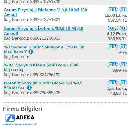
İlaç Barkodu: 8699578751838
Serum Fizyolojik Biofarma % 0,9 10 Ml 100
Ampul
15,80 Euro,
İlaç Barkodu: 8699578751821
507,54 TL
Serum Fizyolojik İzotonik %0,9 10 Ml (10
Ampul)
4,12 Euro,
İlaç Barkodu: 8680712750053
133,58 TL
%3 Sodyum Klorür Solüsyonu (150 ml'lik
Medifleks T
0 TL
İlaç Barkodu:
% 0,9 Sodyum Klorur Solüsyonu 1000
Ml(setsiz)
7,09 TL
İlaç Barkodu: 8680624796163
İzotonik Sodyum Klorür Biosel Sol %0,9
500 Ml Setl
1,51 Euro,
İlaç Barkodu: 8699788695205
48,96 TL
Firma Bilgileri