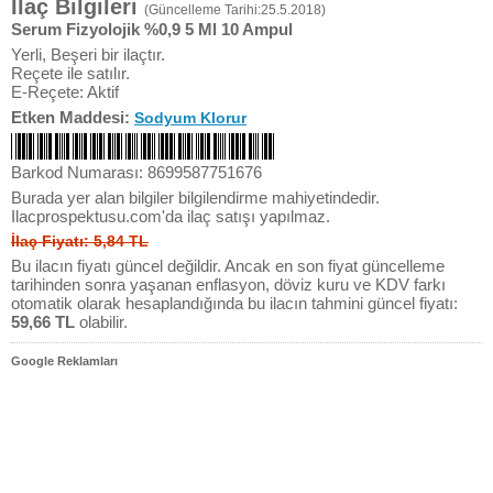
İlaç Bilgileri
(Güncelleme Tarihi:25.5.2018)
Serum Fizyolojik %0,9 5 Ml 10 Ampul
Yerli, Beşeri bir ilaçtır.
Reçete ile satılır.
E-Reçete: Aktif
Etken Maddesi:
Sodyum Klorur
Barkod Numarası: 8699587751676
Burada yer alan bilgiler bilgilendirme mahiyetindedir.
Ilacprospektusu.com'da ilaç satışı yapılmaz.
İlaç Fiyatı: 5,84 TL
Bu ilacın fiyatı güncel değildir. Ancak en son fiyat güncelleme
tarihinden sonra yaşanan enflasyon, döviz kuru ve KDV farkı
otomatik olarak hesaplandığında bu ilacın tahmini güncel fiyatı:
59,66 TL
olabilir.
Google Reklamları