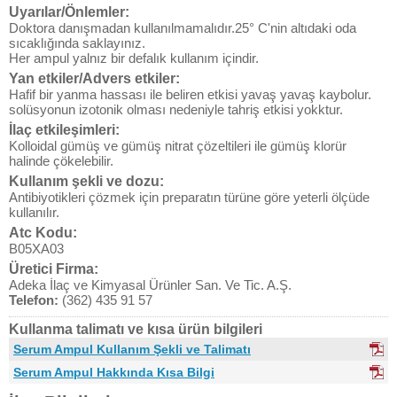
Uyarılar/Önlemler:
Doktora danışmadan kullanılmamalıdır.25° C'nin altıdaki oda
sıcaklığında saklayınız.
Her ampul yalnız bir defalık kullanım içindir.
Yan etkiler/Advers etkiler:
Hafif bir yanma hassası ile beliren etkisi yavaş yavaş kaybolur.
solüsyonun izotonik olması nedeniyle tahriş etkisi yokktur.
İlaç etkileşimleri:
Kolloidal gümüş ve gümüş nitrat çözeltileri ile gümüş klorür
halinde çökelebilir.
Kullanım şekli ve dozu:
Antibiyotikleri çözmek için preparatın türüne göre yeterli ölçüde
kullanılır.
Atc Kodu:
B05XA03
Üretici Firma:
Adeka İlaç ve Kimyasal Ürünler San. Ve Tic. A.Ş.
Telefon:
(362) 435 91 57
Kullanma talimatı ve kısa ürün bilgileri
Serum Ampul Kullanım Şekli ve Talimatı
Serum Ampul Hakkında Kısa Bilgi