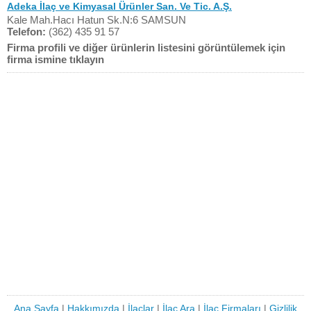
Adeka İlaç ve Kimyasal Ürünler San. Ve Tic. A.Ş.
Kale Mah.Hacı Hatun Sk.N:6 SAMSUN
Telefon:
(362) 435 91 57
Firma profili ve diğer ürünlerin listesini görüntülemek için
firma ismine tıklayın
Ana Sayfa
|
Hakkımızda
|
İlaçlar
|
İlaç Ara
|
İlaç Firmaları
|
Gizlilik