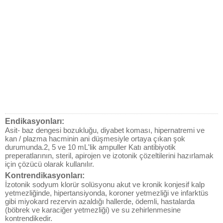
Endikasyonları:
Asit- baz dengesi bozukluğu, diyabet koması, hipernatremi ve
kan / plazma hacminin ani düşmesiyle ortaya çıkan şok
durumunda.2, 5 ve 10 mL'lik ampuller Katı antibiyotik
preperatlarının, steril, apirojen ve izotonik çözeltilerini hazırlamak
için çözücü olarak kullanılır.
Kontrendikasyonları:
İzotonik sodyum klorür solüsyonu akut ve kronik konjesif kalp
yetmezliğinde, hipertansiyonda, koroner yetmezliği ve infarktüs
gibi miyokard rezervin azaldığı hallerde, ödemli, hastalarda
(böbrek ve karaciğer yetmezliği) ve su zehirlenmesine
kontrendikedir.