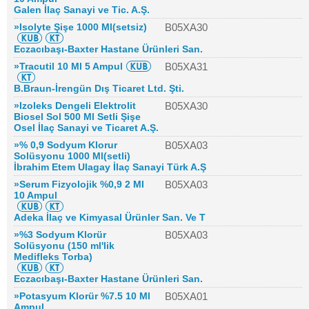
Galen İlaç Sanayi ve Tic. A.Ş.
»Isolyte Şişe 1000 Ml(setsiz)
B05XA30
Eczacıbaşı-Baxter Hastane Ürünleri San.
»Tracutil 10 Ml 5 Ampul
B05XA31
B.Braun-İrengün Dış Ticaret Ltd. Şti.
»Izoleks Dengeli Elektrolit
B05XA30
Biosel Sol 500 Ml Setli Şişe
Osel İlaç Sanayi ve Ticaret A.Ş.
»% 0,9 Sodyum Klorur
B05XA03
Solüsyonu 1000 Ml(setli)
İbrahim Etem Ulagay İlaç Sanayi Türk A.Ş
»Serum Fizyolojik %0,9 2 Ml
B05XA03
10 Ampul
Adeka İlaç ve Kimyasal Ürünler San. Ve T
»%3 Sodyum Klorür
B05XA03
Solüsyonu (150 ml'lik
Medifleks Torba)
Eczacıbaşı-Baxter Hastane Ürünleri San.
»Potasyum Klorür %7.5 10 Ml
B05XA01
Ampul