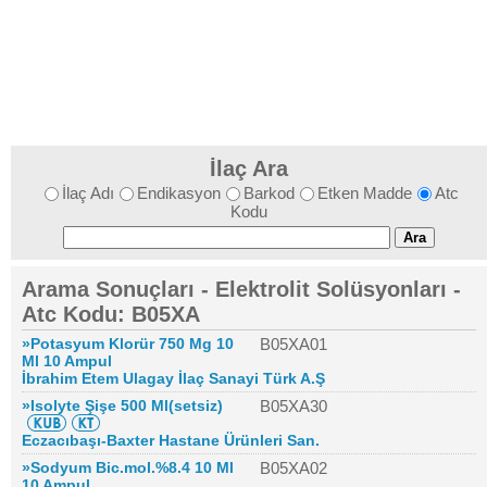
İlaç Ara
İlaç Adı
Endikasyon
Barkod
Etken Madde
Atc
Kodu
Arama Sonuçları - Elektrolit Solüsyonları -
Atc Kodu: B05XA
»Potasyum Klorür 750 Mg 10
B05XA01
Ml 10 Ampul
İbrahim Etem Ulagay İlaç Sanayi Türk A.Ş
»Isolyte Şişe 500 Ml(setsiz)
B05XA30
Eczacıbaşı-Baxter Hastane Ürünleri San.
»Sodyum Bic.mol.%8.4 10 Ml
B05XA02
10 Ampul