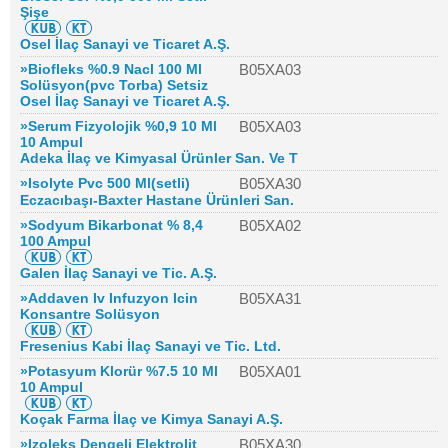
Şişe
Osel İlaç Sanayi ve Ticaret A.Ş.
»Biofleks %0.9 Nacl 100 Ml
B05XA03
Solüsyon(pvc Torba) Setsiz
Osel İlaç Sanayi ve Ticaret A.Ş.
»Serum Fizyolojik %0,9 10 Ml
B05XA03
10 Ampul
Adeka İlaç ve Kimyasal Ürünler San. Ve T
»Isolyte Pvc 500 Ml(setli)
B05XA30
Eczacıbaşı-Baxter Hastane Ürünleri San.
»Sodyum Bikarbonat % 8,4
B05XA02
100 Ampul
Galen İlaç Sanayi ve Tic. A.Ş.
»Addaven Iv Infuzyon Icin
B05XA31
Konsantre Solüsyon
Fresenius Kabi İlaç Sanayi ve Tic. Ltd.
»Potasyum Klorür %7.5 10 Ml
B05XA01
10 Ampul
Koçak Farma İlaç ve Kimya Sanayi A.Ş.
»Izoleks Dengeli Elektrolit
B05XA30