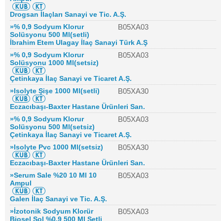
Drogsan İlaçları Sanayi ve Tic. A.Ş.
»% 0,9 Sodyum Klorur
B05XA03
Solüsyonu 500 Ml(setli)
İbrahim Etem Ulagay İlaç Sanayi Türk A.Ş
»% 0,9 Sodyum Klorur
B05XA03
Solüsyonu 1000 Ml(setsiz)
Çetinkaya İlaç Sanayi ve Ticaret A.Ş.
»Isolyte Şişe 1000 Ml(setli)
B05XA30
Eczacıbaşı-Baxter Hastane Ürünleri San.
»% 0,9 Sodyum Klorur
B05XA03
Solüsyonu 500 Ml(setsiz)
Çetinkaya İlaç Sanayi ve Ticaret A.Ş.
»Isolyte Pvc 1000 Ml(setsiz)
B05XA30
Eczacıbaşı-Baxter Hastane Ürünleri San.
»Serum Sale %20 10 Ml 10
B05XA03
Ampul
Galen İlaç Sanayi ve Tic. A.Ş.
»İzotonik Sodyum Klorür
B05XA03
Biosel Sol %0,9 500 Ml Setli