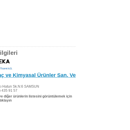
lgileri
aç ve Kimyasal Ürünler San. Ve
cı Hatun Sk.N:6 SAMSUN
 435 91 57
 ve diğer ürünlerin listesini görüntülemek için
tıklayın