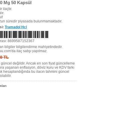
50 Mg 50 Kapsül
r ilaçtır.
ır.
if
uzun süredir piyasada bulunmamaktadır.
si:
Tramadol Hcl
rası: 8699587152367
n bilgiler bilgilendirme mahiyetindedir.
su.com'da ilaç satışı yapılmaz.
 0 TL
tı güncel değildir. Ancak en son fiyat güncelleme
nra yaşanan enflasyon, döviz kuru ve KDV farkı
ak hesaplandığında bu ilacın tahmini güncel
olabilir.
ları