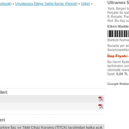
Ultramex 
eljezik)
»
Uyuşturucu Etkiye Sahip İlaçlar (Opioid)
»
Diğer
»
Yerli, Beşeri bi
Reçete ile satıl
E-Reçete: Pas
Not: Bu ilaç 
Etken Madde
Barkod Numa
Burada yer ala
Ilacprospektu
İlaç Fiyatı:
Bu ilacın fiya
tarihinden so
otomatik olar
fiyatı:
0,00 TL
Google Reklam
leri
eri
Türkiye İlaç ve Tıbbi Cihaz Kurumu (TITCK) tarafından halka açık