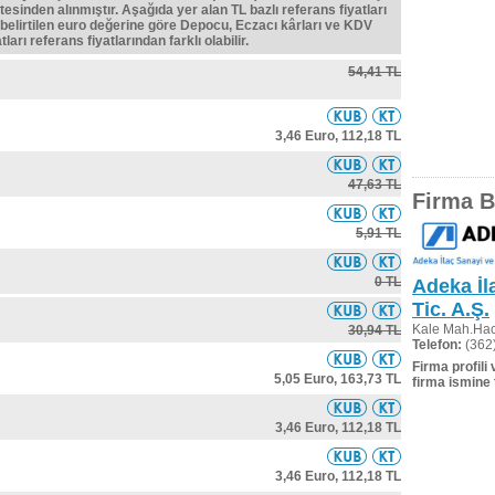
tesinden alınmıştır. Aşağıda yer alan TL bazlı referans fiyatları
belirtilen euro değerine göre Depocu, Eczacı kârları ve KDV
ları referans fiyatlarından farklı olabilir.
54,41 TL
3,46 Euro,
112,18 TL
47,63 TL
Firma Bi
5,91 TL
0 TL
Adeka İl
Tic. A.Ş.
Kale Mah.Ha
30,94 TL
Telefon:
(362)
Firma profili
5,05 Euro,
163,73 TL
firma ismine 
3,46 Euro,
112,18 TL
3,46 Euro,
112,18 TL