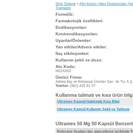
Sinir Sistemi
»
Ağrı Kesici / Ateş Düşürücüler (An
Tramadol
Formülü:
Farmakolojik özellikleri:
Endikasyonları:
Kontrendikasyonları:
Uyarılar/Önlemler:
Yan etkiler/Advers etkiler:
İlaç etkileşimleri:
Kullanım şekli ve dozu:
Atc Kodu:
N02AX02
Üretici Firma:
Adeka İlaç ve Kimyasal Ürünler San. Ve Tic. A.Ş.
Telefon:
(362) 435 91 57
Kullanma talimatı ve kısa ürün bilgi
Ultramex Kapsül Hakkında Kısa Bilgi
Ultramex Kapsül Kullanım Şekli ve Talimatı
Ultramex 50 Mg 50 Kapsül Benzerl
Referans fiyatları ilaç güncelleme tarihinde 