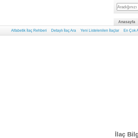
Anasayfa
Alfabetik İlaç Rehberi
Detaylı İlaç Ara
Yeni Listelenilen İlaçlar
En Çok A
İlaç Bil