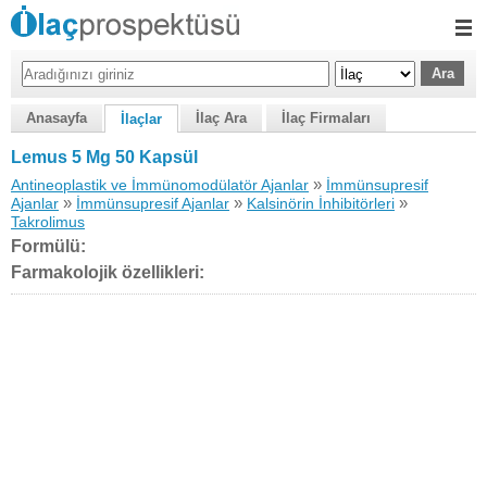
Anasayfa
İlaç Ara
İlaç Firmaları
İlaçlar
Lemus 5 Mg 50 Kapsül
»
Antineoplastik ve İmmünomodülatör Ajanlar
İmmünsupresif
»
»
»
Ajanlar
İmmünsupresif Ajanlar
Kalsinörin İnhibitörleri
Takrolimus
Formülü:
Farmakolojik özellikleri: