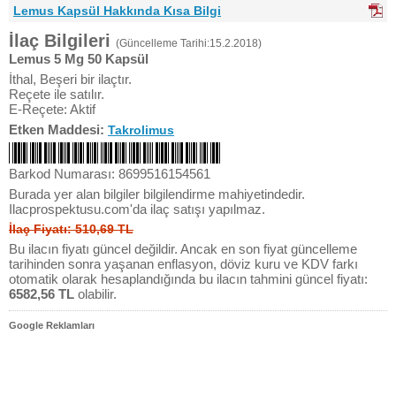
Lemus Kapsül Hakkında Kısa Bilgi
İlaç Bilgileri
(Güncelleme Tarihi:15.2.2018)
Lemus 5 Mg 50 Kapsül
İthal, Beşeri bir ilaçtır.
Reçete ile satılır.
E-Reçete: Aktif
Etken Maddesi:
Takrolimus
Barkod Numarası: 8699516154561
Burada yer alan bilgiler bilgilendirme mahiyetindedir.
Ilacprospektusu.com'da ilaç satışı yapılmaz.
İlaç Fiyatı: 510,69 TL
Bu ilacın fiyatı güncel değildir. Ancak en son fiyat güncelleme
tarihinden sonra yaşanan enflasyon, döviz kuru ve KDV farkı
otomatik olarak hesaplandığında bu ilacın tahmini güncel fiyatı:
6582,56 TL
olabilir.
Google Reklamları