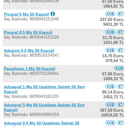
İlaç Barkodu: 8699043890338
67,50 Euro,
1964,91 TL
Prograf 5 Mg 50 Kapsül
İlaç Barkodu: 8699043151040
337,50 Euro,
9431,39 TL
Prograf 0,5 Mg 50 Kapsül
İlaç Barkodu: 8699043151026
33,75 Euro,
1031,60 TL
Adoport 0,5 Mg 50 Kapsül
İlaç Barkodu: 8699516154547
14,76 Euro,
478,54 TL
Panolimus 1 Mg 50 Kapsül
İlaç Barkodu: 8699702156041
57,86 Euro,
1698,33 TL
Advagraf 1 Mg 50 Uzatilmis Salımlı 50 Sert
Kapsül
85,14 Euro,
İlaç Barkodu: 8699043161155
2452,72 TL
Advagraf 5 Mg 50 Uzatilmis Salımlı 50 Sert
Kapsül
387,59 Euro,
İlaç Barkodu: 8699043890253
10816,55 TL
Advagraf 0,5 Mg 50 Uzatilmis Salımlı 50