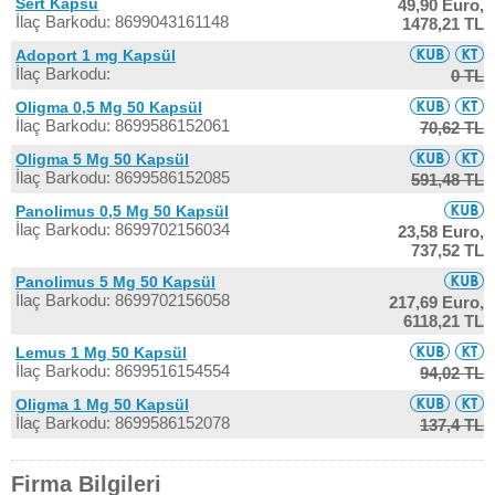
Sert Kapsü
49,90 Euro,
İlaç Barkodu: 8699043161148
1478,21 TL
Adoport 1 mg Kapsül
İlaç Barkodu:
0 TL
Oligma 0,5 Mg 50 Kapsül
İlaç Barkodu: 8699586152061
70,62 TL
Oligma 5 Mg 50 Kapsül
İlaç Barkodu: 8699586152085
591,48 TL
Panolimus 0,5 Mg 50 Kapsül
İlaç Barkodu: 8699702156034
23,58 Euro,
737,52 TL
Panolimus 5 Mg 50 Kapsül
İlaç Barkodu: 8699702156058
217,69 Euro,
6118,21 TL
Lemus 1 Mg 50 Kapsül
İlaç Barkodu: 8699516154554
94,02 TL
Oligma 1 Mg 50 Kapsül
İlaç Barkodu: 8699586152078
137,4 TL
Firma Bilgileri