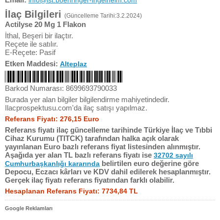
info@ist.boehringer-ingelheim.com
İlaç Bilgileri
(Güncelleme Tarihi:3.2.2024)
Actilyse 20 Mg 1 Flakon
İthal, Beşeri bir ilaçtır.
Reçete ile satılır.
E-Reçete: Pasif
Etken Maddesi:
Alteplaz
Barkod Numarası: 8699693790033
Burada yer alan bilgiler bilgilendirme mahiyetindedir.
Ilacprospektusu.com'da ilaç satışı yapılmaz.
Referans Fiyatı: 276,15 Euro
Referans fiyatı ilaç güncelleme tarihinde Türkiye İlaç ve Tıbbi
Cihaz Kurumu (TITCK) tarafından halka açık olarak
yayınlanan Euro bazlı referans fiyat listesinden alınmıştır.
Aşağıda yer alan TL bazlı referans fiyatı ise
32702 sayılı
belirtilen euro değerine göre
Cumhurbaşkanlığı kararında
Depocu, Eczacı kârları ve KDV dahil edilerek hesaplanmıştır.
Gerçek ilaç fiyatı referans fiyatından farklı olabilir.
Hesaplanan Referans Fiyatı: 7734,84 TL
Google Reklamları