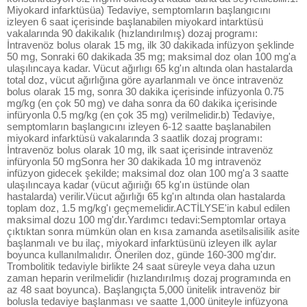
Miyokard infarktüsüa) Tedaviye, semptomların başlangıcını
izleyen 6 saat içerisinde başlanabilen miyokard intarktüsü
vakalarında 90 dakikalık (hızlandırılmış) dozaj programı:
İntravenöz bolus olarak 15 mg, ilk 30 dakikada infüzyon şeklinde
50 mg, Sonraki 60 dakikada 35 mg; maksimal doz olan 100 mg'a
ulaşılıncaya kadar. Vücut ağırlıgı 65 kg'ın altında olan hastalarda
total doz, vücut ağırlığına göre ayarlanmalı ve önce intravenöz
bolus olarak 15 mg, sonra 30 dakika içerisinde infüzyonla 0.75
mg/kg (en çok 50 mg) ve daha sonra da 60 dakika içerisinde
infüryonla 0.5 mg/kg (en çok 35 mg) verilmelidir.b) Tedaviye,
semptomların başlangıcını izleyen 6-12 saatte başlanabilen
miyokard infarktüsü vakalarında 3 saatlik dozaj programı:
İntravenöz bolus olarak 10 mg, ilk saat içerisinde intravenöz
infüryonla 50 mgSonra her 30 dakikada 10 mg intravenöz
infüzyon gidecek şekilde; maksimal doz olan 100 mg'a 3 saatte
ulaşılıncaya kadar (vücut ağıriığı 65 kg'ın üstünde olan
hastalarda) verilir.Vücut ağırlığı 65 kg'ın altında olan hastalarda
toplam doz, 1.5 mg/kg'ı geçmemelidir.ACTİLYSE'in kabul edilen
maksimal dozu 100 mg'dır.Yardımcı tedavi:Semptomlar ortaya
çıktıktan sonra mümkün olan en kısa zamanda asetilsalisilik asite
başlanmalı ve bu ilaç, miyokard infarktüsünü izleyen ilk aylar
boyunca kullanılmalıdır. Önerilen doz, günde 160-300 mg'dır.
Trombolitik tedaviyle birlikte 24 saat süreyle veya daha uzun
zaman heparin verilmelidir (hızlandırılmış dozaj programında en
az 48 saat boyunca). Başlangıçta 5,000 ünitelik intravenöz bir
bolusla tedaviye başlanması ve saatte 1,000 üniteyle infüzyona