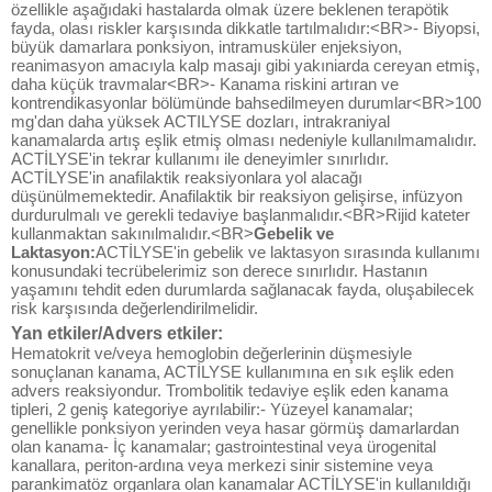
özellikle aşağıdaki hastalarda olmak üzere beklenen terapötik
fayda, olası riskler karşısında dikkatle tartılmalıdır:<BR>- Biyopsi,
büyük damarlara ponksiyon, intramusküler enjeksiyon,
reanimasyon amacıyla kalp masajı gibi yakıniarda cereyan etmiş,
daha küçük travmalar<BR>- Kanama riskini artıran ve
kontrendikasyonlar bölümünde bahsedilmeyen durumlar<BR>100
mg'dan daha yüksek ACTILYSE dozları, intrakraniyal
kanamalarda artış eşlik etmiş olması nedeniyle kullanılmamalıdır.
ACTİLYSE'in tekrar kullanımı ile deneyimler sınırlıdır.
ACTİLYSE'in anafilaktik reaksiyonlara yol alacağı
düşünülmemektedir. Anafilaktik bir reaksiyon gelişirse, infüzyon
durdurulmalı ve gerekli tedaviye başlanmalıdır.<BR>Rijid kateter
kullanmaktan sakınılmalıdır.<BR>
Gebelik ve
Laktasyon:
ACTİLYSE'in gebelik ve laktasyon sırasında kullanımı
konusundaki tecrübelerimiz son derece sınırlıdır. Hastanın
yaşamını tehdit eden durumlarda sağlanacak fayda, oluşabilecek
risk karşısında değerlendirilmelidir.
Yan etkiler/Advers etkiler:
Hematokrit ve/veya hemoglobin değerlerinin düşmesiyle
sonuçlanan kanama, ACTİLYSE kullanımına en sık eşlik eden
advers reaksiyondur. Trombolitik tedaviye eşlik eden kanama
tipleri, 2 geniş kategoriye ayrılabilir:- Yüzeyel kanamalar;
genellikle ponksiyon yerinden veya hasar görmüş damarlardan
olan kanama- İç kanamalar; gastrointestinal veya ürogenital
kanallara, periton-ardına veya merkezi sinir sistemine veya
parankimatöz organlara olan kanamalar ACTİLYSE'in kullanıldığı