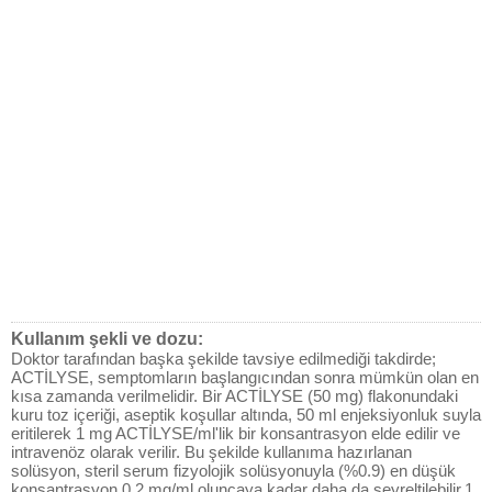
Kullanım şekli ve dozu:
Doktor tarafından başka şekilde tavsiye edilmediği takdirde;
ACTİLYSE, semptomların başlangıcından sonra mümkün olan en
kısa zamanda verilmelidir. Bir ACTİLYSE (50 mg) flakonundaki
kuru toz içeriği, aseptik koşullar altında, 50 ml enjeksiyonluk suyla
eritilerek 1 mg ACTİLYSE/ml'lik bir konsantrasyon elde edilir ve
intravenöz olarak verilir. Bu şekilde kullanıma hazırlanan
solüsyon, steril serum fizyolojik solüsyonuyla (%0.9) en düşük
konsantrasyon 0.2 mg/ml oluncaya kadar daha da seyreltilebilir.1.