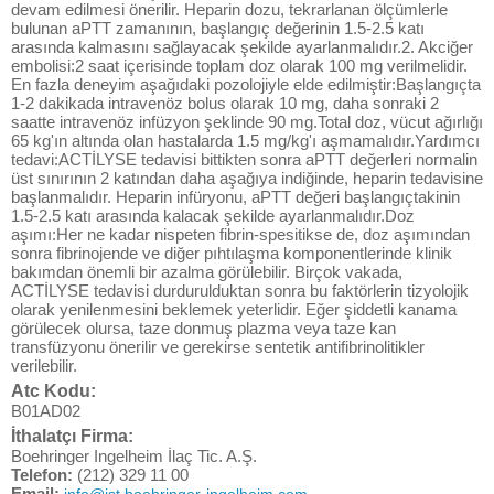
devam edilmesi önerilir. Heparin dozu, tekrarlanan ölçümlerle
bulunan aPTT zamanının, başlangıç değerinin 1.5-2.5 katı
arasında kalmasını sağlayacak şekilde ayarlanmalıdır.2. Akciğer
embolisi:2 saat içerisinde toplam doz olarak 100 mg verilmelidir.
En fazla deneyim aşağıdaki pozolojiyle elde edilmiştir:Başlangıçta
1-2 dakikada intravenöz bolus olarak 10 mg, daha sonraki 2
saatte intravenöz infüzyon şeklinde 90 mg.Total doz, vücut ağırlığı
65 kg'ın altında olan hastalarda 1.5 mg/kg'ı aşmamalıdır.Yardımcı
tedavi:ACTİLYSE tedavisi bittikten sonra aPTT değerleri normalin
üst sınırının 2 katından daha aşağıya indiğinde, heparin tedavisine
başlanmalıdır. Heparin infüryonu, aPTT değeri başlangıçtakinin
1.5-2.5 katı arasında kalacak şekilde ayarlanmalıdır.Doz
aşımı:Her ne kadar nispeten fibrin-spesitikse de, doz aşımından
sonra fibrinojende ve diğer pıhtılaşma komponentlerinde klinik
bakımdan önemli bir azalma görülebilir. Birçok vakada,
ACTİLYSE tedavisi durdurulduktan sonra bu faktörlerin tizyolojik
olarak yenilenmesini beklemek yeterlidir. Eğer şiddetli kanama
görülecek olursa, taze donmuş plazma veya taze kan
transfüzyonu önerilir ve gerekirse sentetik antifibrinolitikler
verilebilir.
Atc Kodu:
B01AD02
İthalatçı Firma:
Boehringer Ingelheim İlaç Tic. A.Ş.
Telefon:
(212) 329 11 00
Email: