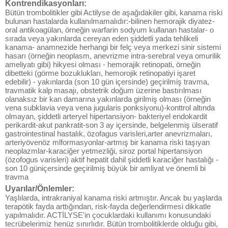
Kontrendikasyonları:
Bütün trombolitikler gibi Actilyse de aşağıdakiler gibi, kanama riski
bulunan hastalarda kullanılmamalıdır:-bilinen hemorajik diyatez-
oral antikoagülan, örneğin warfarin sodyum kullanan hastalar- o
sırada veya yakınlarda cereyan eden şiddetli yada tehlikeli
kanama- anamnezide herhangi bir felç veya merkezi sinir sistemi
hasarı (örneğin neoplasm, anevrizme intra-serebral veya omurilik
ameliyatı gibi) hikyesi olması - hemorajik retinopati, örneğin
dibetteki (görme bozuklukları, hemorojik retinopatiyi işaret
edebilir) - yakınlarda (son 10 gün içersinde) geçirilmiş travma,
travmatik kalp masajı, obstetrik doğum üzerine bastırılması
olanaksız bir kan damarına yakınlarda girilmiş olması (örneğin
vena subklavia veya vena jugularis ponksiyonu)-konttrol altında
olmayan, şiddetli arteryel hipertansiyon- bakteriyel endokardit
perikardit-akut pankratit-son 3 ay içersinde, belgelenmiş ülseratif
gastrointestinal hastalık, özofagus varisleri,arter anevrizmaları,
arteriyövenöz mlformasyonlar-artmış bir kanama riski taşıyan
neoplazmlar-karaciğer yetmezliği, siroz portal hipertansiyon
(özofogus varisleri) aktif hepatit dahil şiddetli karaciğer hastalığı -
son 10 güniçersinde geçirilmiş büyük bir amliyat ve önemli bi
travma
Uyarılar/Önlemler:
Yaşlılarda, intrakraniyal kanama riski artmıştır. Ancak bu yaşlarda
terapötik fayda arttığından, risk-fayda değerlendirmesi dikkatle
yapılmalıdır. ACTİLYSE'in çocuklardaki kullanımı konusundaki
tecrübelerimiz henüz sınırlıdır. Bütün trombolitiklerde olduğu gibi,