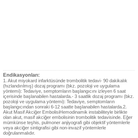
Endikasyonları:
1. Akut miyokard infarktüsünde trombolitik tedavi- 90 dakikalık
(hızlandırılmış) dozaj programı (bkz. pozoloji ve uygulama
yöntemi): Tedaviye, semptomların başlangıcını izleyen 6 saat
içerisinde başlanabilen hastalarda.- 3 saatlik dozaj programı (bkz.
pozoloji ve uygulama yöntemi): Tedaviye, semptomların
başlangıcından sonraki 6-12 saatte başlanabilen hastalarda.2.
Akut Masif Akciğer EmbolisiHemodinamik instabiliteyle birlikte
olan akut, masif akciğer embolisinin trombolitik tedavisinde. Eğer
mümkünse teşhis, pulmoner anjiyografi gibi objektif yöntemlerle
veya akciğer sintigrafisi gibi non-invazif yöntemlerle
doğrulanmalıdır.