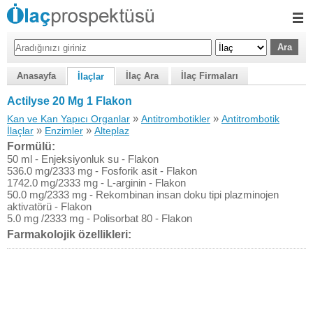
Anasayfa
İlaç Ara
İlaç Firmaları
İlaçlar
Actilyse 20 Mg 1 Flakon
»
»
Kan ve Kan Yapıcı Organlar
Antitrombotikler
Antitrombotik
»
»
İlaçlar
Enzimler
Alteplaz
Formülü:
50 ml - Enjeksiyonluk su - Flakon
536.0 mg/2333 mg - Fosforik asit - Flakon
1742.0 mg/2333 mg - L-arginin - Flakon
50.0 mg/2333 mg - Rekombinan insan doku tipi plazminojen
aktivatörü - Flakon
5.0 mg /2333 mg - Polisorbat 80 - Flakon
Farmakolojik özellikleri: