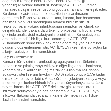
doğurabilir (örneğin böbrekteyse, böbrek yetmezliği
yapabilir).Miyokard infarktüsü nedeniyle ACTİLYSE verilen
hastalarda başarılı reperfüzyonu çoğu zaman aritmiler eşlik eder.
Bu durum, klasik antiaritmik tedavilerin kullanılmasını
gerektirebilir.Ender vakalarda bulantı, kusma, kan basıncının
azalması ve vücut sıcaklığının artması bildirilmiştir. Bu
reaksiyonlar, miyokard infarktüsünün semptomları olarak da
gelişebilir.Ender vakalarda ürtiker, bronkospazm, hipotansiyon
şeklinde anafilaktoid reaksiyonlar bildirilmiştir. Bu reaksiyonlar
arasında tesadüfi bir ilişki kurulamamıştır. ACTİLYSE
kullanımından sonra klinik bakımdan önem taşıyan bir antikor
oluşumu gözlemlenmemiştir. ACTİLYSE'in kesinlikle yol açtığı bir
allerjik reaksiyon bilinmemektedir.
İlaç etkileşimleri:
Kumarin türevlerinin, trombosit agregasyonu inhibitörlerinin,
heparinin ve pıhtılaşmayı etkileyen diğer ilaçların kullanılması,
kanama riskini artırabilir.GeçimsizliklerKullanıma hazırlanan
solüsyon, steril serum firyolojik (%0.9) solüsyonuyla 1:5'e kadar
olmak üzere seyreltilebilir. Ancak ürün, enjeksiyonluk suyla veya
dekstroz gibi karbonhidratlı infüzyon solüsyonlanyla daha fazla
seyreltilmemelidir. ACTİLYSE dekstroz gibi karbonhidratlı
infüzyon solüsyonlarıyla hazırlanmamalıdır. ACTİLYSE, aynı
infüzyon flakonunda veya aynı kateterde, heparin dahil diğer
ilaçlarla karıştırılmamalıdır.