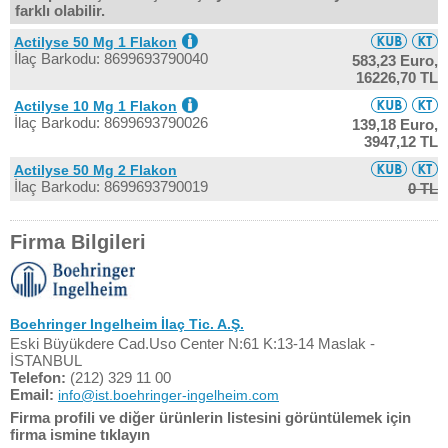
farklı olabilir.
Actilyse 50 Mg 1 Flakon
İlaç Barkodu: 8699693790040
583,23 Euro,
16226,70 TL
Actilyse 10 Mg 1 Flakon
İlaç Barkodu: 8699693790026
139,18 Euro,
3947,12 TL
Actilyse 50 Mg 2 Flakon
İlaç Barkodu: 8699693790019
0 TL
Firma Bilgileri
Boehringer Ingelheim İlaç Tic. A.Ş.
Eski Büyükdere Cad.Uso Center N:61 K:13-14 Maslak -
İSTANBUL
Telefon:
(212) 329 11 00
Email:
info@ist.boehringer-ingelheim.com
Firma profili ve diğer ürünlerin listesini görüntülemek için
firma ismine tıklayın