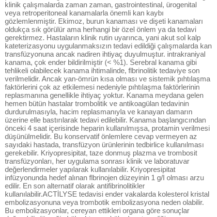
klinik çalışmalarda zaman zaman, gastrointestinal, ürogenital
veya retroperitoneal kanamalarla önemli kan kaybı
gözlemlenmiştir. Ekimoz, burun kanaması ve dişeti kanamaları
oldukça sık görülür ama herhangi bir özel önlem ya da tedavi
gerektirmez. Hastaların klinik rutin uyarınca, yani akut sol kalp
kateterizasyonu uygulanmaksızın tedavi edildiği çalışmalarda kan
transfüzyonuna ancak nadiren ihtiyaç duyulmuştur. intrakraniyal
kanama, çok ender bildirilmiştir (< %1). Serebral kanama gibi
tehlikeli olabilecek kanama ihtimalinde, flbrinolitik tedaviye son
verilmelidir. Ancak yan-ömrün kısa olması ve sistemik pıhtılaşma
faktörlerini çok az etkilemesi nedeniyle pıhtılaşma faktörlerinin
replasmanına genellikle ihtiyaç yoktur. Kanama meydana gelen
hemen bütün hastalar trombolitik ve antikoagülan tedavinin
durdurulmasıyla, hacim replasmanıyla ve kanayan damarın
üzerine elle bastırılarak tedavi edilebilir. Kanama başlangıcından
önceki 4 saat içerisinde heparin kullanılmışsa, protamin verilmesi
düşünülmelidir. Bu konservatif önlemlere cevap vermeyen az
sayıdaki hastada, transfüzyon ürünlerinin tedbirlice kullanılması
gerekebilir. Kriyopresipitat, taze donmuş plazma ve trombosit
transfüzyonları, her uygulama sonrası klinik ve laboratuvar
değerlendirmeler yapılarak kullanılabilir. Kriyopresipitat
infüzyonunda hedef alınan flbrinojen düzeyinin 1 g/I olması arzu
edilir. En son alternatif olarak antifibrinolitikler
kullanılabilir.ACTİLYSE tedavisi ender vakalarda kolesterol kristal
embolizasyonuna veya trombotik embolizasyona neden olabilir.
Bu embolizasyonlar, cereyan ettikleri organa göre sonuçlar