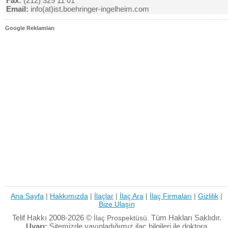
Fax:
(212) 329 11 01
Email:
info(at)ist.boehringer-ingelheim.com
Google Reklamları
Ana Sayfa
|
Hakkımızda
|
İlaçlar
|
İlaç Ara
|
İlaç Firmaları
|
Gizlilik
|
Bize Ulaşın
Telif Hakkı 2008-2026 ©
Tüm Hakları Saklıdır.
İlaç Prospektüsü.
Uyarı:
Sitemizde yayınladığımız ilaç bilgileri ile doktora