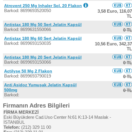
Atrovent 250 Mg Inhaler Sol. 20 Flakon
Barkod: 8699693520050
3,58 Euro,
116,07
TL
Antistax 180 Mg 50 Sert Jelatin Kapsül
Barkod: 8699631550066
0 TL
Antistax 180 Mg 60 Sert Jelatin Kapsül
Barkod: 8699693150035
10,56 Euro,
342,37
TL
Antistax 180 Mg 20 Sert Jelatin Kapsül
Barkod: 8699693150066
0 TL
Actilyse 50 Mg 2 Flakon
Barkod: 8699693790019
0 TL
Anti Asidoz Yumuşak Jelatin Kapsül
500mg
0 TL
Barkod:
Firmanın Adres Bilgileri
FİRMA MERKEZİ
Eski Büyükdere Cad.Uso Center N:61 K:13-14 Maslak -
İSTANBUL
Telefon:
(212) 329 11 00