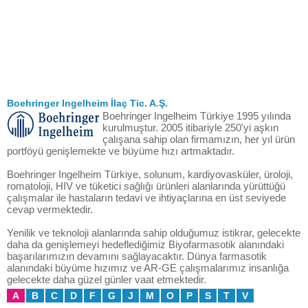
Boehringer Ingelheim İlaç Tic. A.Ş.
Boehringer Ingelheim Türkiye 1995 yılında
kurulmuştur. 2005 itibariyle 250'yi aşkın
çalışana sahip olan firmamızın, her yıl ürün
portföyü genişlemekte ve büyüme hızı artmaktadır.
Boehringer Ingelheim Türkiye, solunum, kardiyovasküler, üroloji,
romatoloji, HIV ve tüketici sağlığı ürünleri alanlarında yürüttüğü
çalışmalar ile hastaların tedavi ve ihtiyaçlarına en üst seviyede
cevap vermektedir.
Yenilik ve teknoloji alanlarında sahip olduğumuz istikrar, gelecekte
daha da genişlemeyi hedeflediğimiz Biyofarmasotik alanındaki
başarılarımızın devamını sağlayacaktır. Dünya farmasotik
alanındaki büyüme hızımız ve AR-GE çalışmalarımız insanlığa
gelecekte daha güzel günler vaat etmektedir.
A
B
C
D
F
G
J
M
O
P
S
T
V