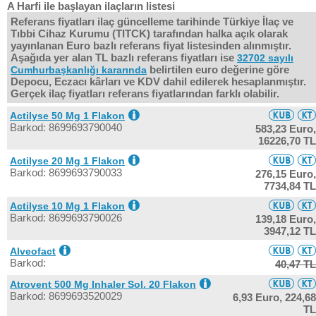
A Harfi ile başlayan ilaçların listesi
Referans fiyatları ilaç güncelleme tarihinde Türkiye İlaç ve
Tıbbi Cihaz Kurumu (TITCK) tarafından halka açık olarak
yayınlanan Euro bazlı referans fiyat listesinden alınmıştır.
Aşağıda yer alan TL bazlı referans fiyatları ise
32702 sayılı
belirtilen euro değerine göre
Cumhurbaşkanlığı kararında
Depocu, Eczacı kârları ve KDV dahil edilerek hesaplanmıştır.
Gerçek ilaç fiyatları referans fiyatlarından farklı olabilir.
Actilyse 50 Mg 1 Flakon
Barkod: 8699693790040
583,23 Euro,
16226,70 TL
Actilyse 20 Mg 1 Flakon
Barkod: 8699693790033
276,15 Euro,
7734,84 TL
Actilyse 10 Mg 1 Flakon
Barkod: 8699693790026
139,18 Euro,
3947,12 TL
Alveofact
Barkod:
40,47 TL
Atrovent 500 Mg Inhaler Sol. 20 Flakon
Barkod: 8699693520029
6,93 Euro,
224,68
TL