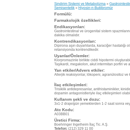
Sindirim Sistemi ve Metabolizma
»
Gastrointesti
Semisentetik
»
Hiyosin-n-Butilbromür
Formülü:
Farmakolojik özellikleri:
Endikasyonları:
Gastrointestinal ve ürogenital sistem spazmların
dakika olmalıdır.
Kontrendikasyonları:
Dipirona aşırı duyarlılarda, karaciğer hastalığı o
retansiyonda kontrendikedir.
Uyarılar/Önlemler:
Klorpromazinle birlikte ciddi hipotermi oluşturabili
Taşikardi, megakolon, akut intermitan porfiri ve a
Yan etkiler/Advers etkiler:
Allerjik reaksiyonlar, lökopeni, agranülositoz ve k
İlaç etkileşimleri:
Trisiklik antidepresanlar, antihistaminikler, kin
dopamin antagonistleriyle ilaç etkileşimleri olabil
Kullanım şekli ve dozu:
3x1-2 draje/gün yemeklerden 1-2 saat sonra veya
Atc Kodu:
A03BB01
Üretici Firma:
Boehringer Ingelheim İlaç Tic. A.Ş.
Telefon:
(212) 329 11 00