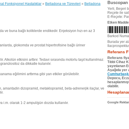
Buscopan 
nal Fonksiyonel Hastalıklar
»
Belladona ve Türevleri
»
Belladona
Yerli, Beşeri bi
Reçete ile satıl
E-Reçete: Pas
Etken Madde
da ve buna bağlı koliklerde endikedir. Enjeksiyon hızı en az 3
Barkod Numa
Burada yer ala
lanlarda, glokomda ve prostat hipertrofisine bağlı üriner
Ilacprospektu
Referans F
Referans fiya
r. Alkolün etkisini arttırır. Tedavi sırasında motorlu taşıt kullanılmaz.
Tıbbi Cihaz 
granülositoz da dikkatle kulanılır.
yayınlanan Eu
Aşağıda yer a
anama eğilimini arttırma gibi yan etkiler görülebilir.
Cumhurbaşkan
Depocu, Eczac
hesaplanmıştı
olabilir.
idin, amantadin dizopramid, metaklopramid, beta-adrenerjik ilaçlar, ve
Hesaplanan
ir.
Google Reklam
 i.m. olarak 1-2 ampul/gün dozda kullanılır.