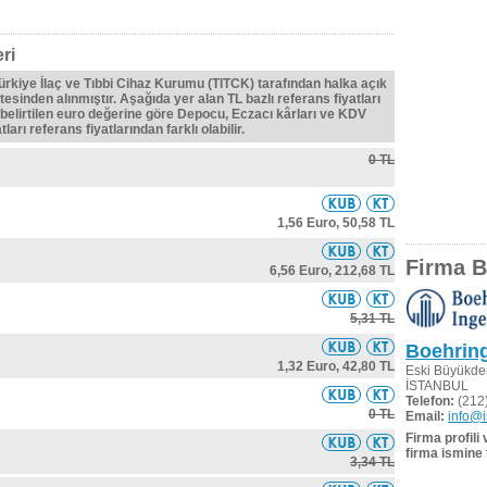
ri
Türkiye İlaç ve Tıbbi Cihaz Kurumu (TITCK) tarafından halka açık
tesinden alınmıştır. Aşağıda yer alan TL bazlı referans fiyatları
belirtilen euro değerine göre Depocu, Eczacı kârları ve KDV
ları referans fiyatlarından farklı olabilir.
0 TL
1,56 Euro,
50,58 TL
Firma Bi
6,56 Euro,
212,68 TL
5,31 TL
Boehring
1,32 Euro,
42,80 TL
Eski Büyükde
İSTANBUL
Telefon:
(212)
0 TL
Email:
info@i
Firma profili
firma ismine 
3,34 TL