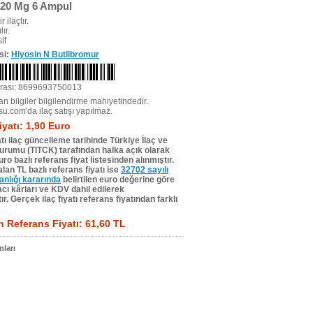
20 Mg 6 Ampul
r ilaçtır.
ır.
if
si:
Hiyosin N Butilbromur
rası: 8699693750013
n bilgiler bilgilendirme mahiyetindedir.
su.com'da ilaç satışı yapılmaz.
iyatı: 1,90 Euro
tı ilaç güncelleme tarihinde Türkiye İlaç ve
Kurumu (TITCK) tarafından halka açık olarak
ro bazlı referans fiyat listesinden alınmıştır.
lan TL bazlı referans fiyatı ise
32702 sayılı
lığı kararında
belirtilen euro değerine göre
ı kârları ve KDV dahil edilerek
r. Gerçek ilaç fiyatı referans fiyatından farklı
 Referans Fiyatı: 61,60 TL
ları