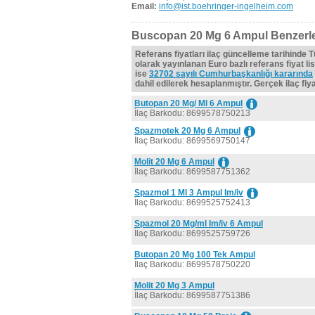
Email:
info@ist.boehringer-ingelheim.com
Buscopan 20 Mg 6 Ampul Benzerle
Referans fiyatları ilaç güncelleme tarihinde 
olarak yayınlanan Euro bazlı referans fiyat lis
ise
32702 sayılı Cumhurbaşkanlığı kararında
dahil edilerek hesaplanmıştır. Gerçek ilaç fiyat
Butopan 20 Mg/ Ml 6 Ampul
İlaç Barkodu: 8699578750213
Spazmotek 20 Mg 6 Ampul
İlaç Barkodu: 8699569750147
Molit 20 Mg 6 Ampul
İlaç Barkodu: 8699587751362
Spazmol 1 Ml 3 Ampul Im/iv
İlaç Barkodu: 8699525752413
Spazmol 20 Mg/ml Im/iv 6 Ampul
İlaç Barkodu: 8699525759726
Butopan 20 Mg 100 Tek Ampul
İlaç Barkodu: 8699578750220
Molit 20 Mg 3 Ampul
İlaç Barkodu: 8699587751386