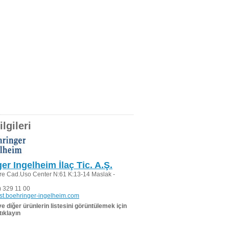
lgileri
er Ingelheim İlaç Tic. A.Ş.
re Cad.Uso Center N:61 K:13-14 Maslak -
 329 11 00
st.boehringer-ingelheim.com
 ve diğer ürünlerin listesini görüntülemek için
tıklayın