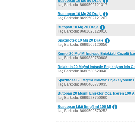
Buscopan 10 Mg 50 Draje
İlaç Barkodu: 8699502121317
Buscopan 10 Mg 20 Draje
İlaç Barkodu: 8699502121201
Butopan 10 Mg 20 Draje
İlaç Barkodu: 8681023120016
Spazmotek 10 Mg 20 Draje
İlaç Barkodu: 8699569120056
Xemol 20 Mg/ Ml Im/iv/sc Enjektabl Cozelti Ic
İlaç Barkodu: 8699839750808
Relaksin 20 Mg/ml Im/sc/iv Enjeksiyon Icin Co
İlaç Barkodu: 8680530620040
Spazmosel 20 Mg/ml Im/iv/sc Enjeksiyonluk C
İlaç Barkodu: 8680400770035
Butopan 20 Mg/ml Enjektör Coz. Iceren 100 
İlaç Barkodu: 8699523750060
Buscopan Likit 5mg/5ml 100 Ml
İlaç Barkodu: 8699502570252