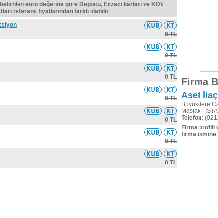
belirtilen euro değerine göre Depocu, Eczacı kârları ve KDV
ları referans fiyatlarından farklı olabilir.
ksiyon
0 TL
0 TL
0 TL
Firma Bi
Aset İlaç
0 TL
Büyükdere Ca
Maslak - İS
Telefon:
(021
0 TL
Firma profili
firma ismine 
0 TL
0 TL