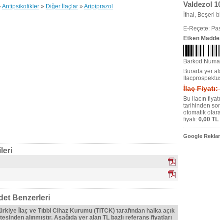
Valdezol 1
»
Antipsikotikler
»
Diğer İlaçlar
»
Aripiprazol
İthal, Beşeri bi
E-Reçete: Pas
Etken Madde
Barkod Numa
Burada yer ala
Ilacprospektu
İlaç Fiyatı:
Bu ilacın fiya
tarihinden so
otomatik olar
fiyatı:
0,00 TL
Google Reklam
leri
det Benzerleri
Türkiye İlaç ve Tıbbi Cihaz Kurumu (TITCK) tarafından halka açık
tesinden alınmıştır. Aşağıda yer alan TL bazlı referans fiyatları