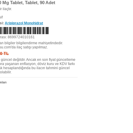
0 Mg Tablet, Tablet, 90 Adet
r ilaçtır.
if
si:
Aripiprazol Monohidrat
rası: 8699724010161
n bilgiler bilgilendirme mahiyetindedir.
su.com'da ilaç satışı yapılmaz.
 0 TL
tı güncel değildir. Ancak en son fiyat güncelleme
nra yaşanan enflasyon, döviz kuru ve KDV farkı
ak hesaplandığında bu ilacın tahmini güncel
olabilir.
ları