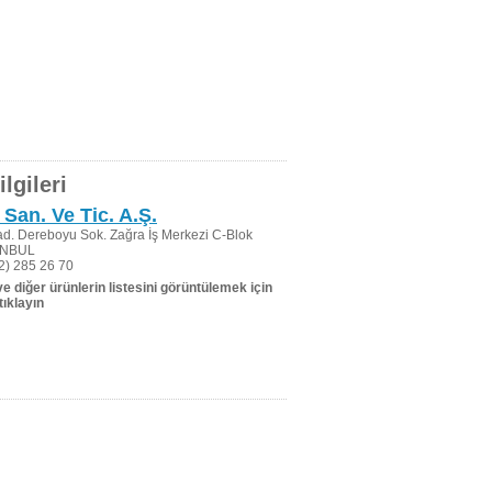
lgileri
 San. Ve Tic. A.Ş.
d. Dereboyu Sok. Zağra İş Merkezi C-Blok
TANBUL
2) 285 26 70
 ve diğer ürünlerin listesini görüntülemek için
tıklayın