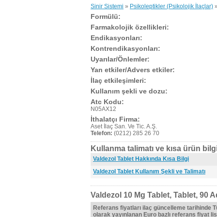
Sinir Sistemi
»
Psikoleptikler (Psikolojik İlaçlar)
Formülü:
Farmakolojik özellikleri:
Endikasyonları:
Kontrendikasyonları:
Uyarılar/Önlemler:
Yan etkiler/Advers etkiler:
İlaç etkileşimleri:
Kullanım şekli ve dozu:
Atc Kodu:
N05AX12
İthalatçı Firma:
Aset İlaç San. Ve Tic. A.Ş.
Telefon:
(0212) 285 26 70
Kullanma talimatı ve kısa ürün bilgi
Valdezol Tablet Hakkında Kısa Bilgi
Valdezol Tablet Kullanım Şekli ve Talimatı
Valdezol 10 Mg Tablet, Tablet, 90 A
Referans fiyatları ilaç güncelleme tarihinde 
olarak yayınlanan Euro bazlı referans fiyat lis