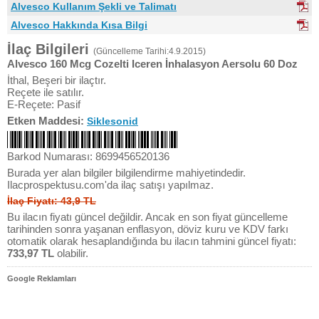
Alvesco Kullanım Şekli ve Talimatı
Alvesco Hakkında Kısa Bilgi
İlaç Bilgileri
(Güncelleme Tarihi:4.9.2015)
Alvesco 160 Mcg Cozelti Iceren İnhalasyon Aersolu 60 Doz
İthal, Beşeri bir ilaçtır.
Reçete ile satılır.
E-Reçete: Pasif
Etken Maddesi:
Siklesonid
Barkod Numarası: 8699456520136
Burada yer alan bilgiler bilgilendirme mahiyetindedir.
Ilacprospektusu.com'da ilaç satışı yapılmaz.
İlaç Fiyatı: 43,9 TL
Bu ilacın fiyatı güncel değildir. Ancak en son fiyat güncelleme
tarihinden sonra yaşanan enflasyon, döviz kuru ve KDV farkı
otomatik olarak hesaplandığında bu ilacın tahmini güncel fiyatı:
733,97 TL
olabilir.
Google Reklamları