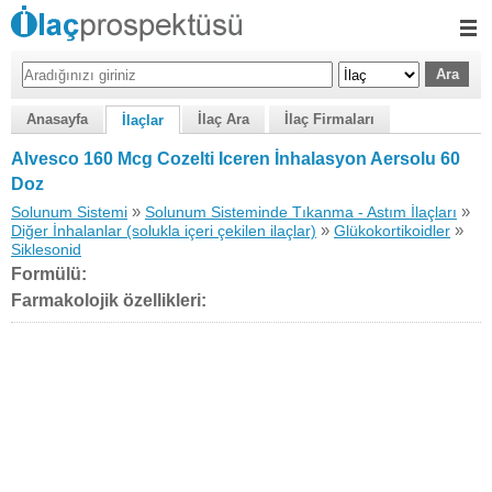
Anasayfa
İlaç Ara
İlaç Firmaları
İlaçlar
Alvesco 160 Mcg Cozelti Iceren İnhalasyon Aersolu 60
Doz
»
»
Solunum Sistemi
Solunum Sisteminde Tıkanma - Astım İlaçları
»
»
Diğer İnhalanlar (solukla içeri çekilen ilaçlar)
Glükokortikoidler
Siklesonid
Formülü:
Farmakolojik özellikleri: