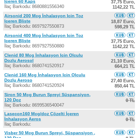
Iceren 60 Kaps
37,75 Euro,
İlaç Barkodu: 8680881556340
1142,22 TL
Airsonid 200 Mcg İnhalasyon Icin Toz
Iceren Bliste
18,87 Euro,
İlaç Barkodu: 8697927550873
598,29 TL
Airsonid 400 Mcg İnhalasyon Icin Toz
Iceren Bliste
37,75 Euro,
İlaç Barkodu: 8697927550880
1142,22 TL
Clenid 80 Mcg İnhalasyon Icin Olculu
Dozlu Aerosol
21,10 Euro,
İlaç Barkodu: 8680741520917
664,21 TL
Clenid 160 Mcg İnhalasyon Icin Olculu
Dozlu Aeroso
27,40 Euro,
İlaç Barkodu: 8680741520924
850,44 TL
Siron 50 Mcg Burun Spreyi Süspansiyon,
120 Doz
0 TL
İlaç Barkodu: 8699536540047
Lasecon160 Mcg/doz Çözelti İçeren
İnhalasyon Aeros
0 TL
İlaç Barkodu:
Visber 50 Mcg Burun Spreyi, Süspansiyon ,