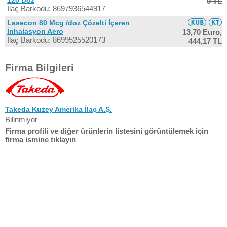
120 Doz
0 TL
İlaç Barkodu: 8697936544917
Lasecon 80 Mcg /doz Çözelti İçeren
İnhalasyon Aero
13,70 Euro,
İlaç Barkodu: 8699525520173
444,17 TL
Firma Bilgileri
Takeda Kuzey Amerika İlaç A.Ş.
Bilinmiyor
Firma profili ve diğer ürünlerin listesini görüntülemek için
firma ismine tıklayın