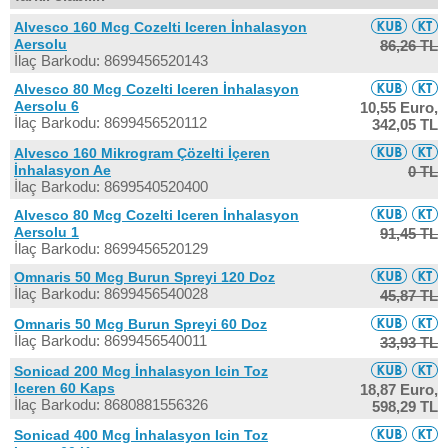
Alvesco 160 Mcg Cozelti Iceren İnhalasyon
Aersolu
86,26 TL
İlaç Barkodu: 8699456520143
Alvesco 80 Mcg Cozelti Iceren İnhalasyon
Aersolu 6
10,55 Euro,
İlaç Barkodu: 8699456520112
342,05 TL
Alvesco 160 Mikrogram Çözelti İçeren
İnhalasyon Ae
0 TL
İlaç Barkodu: 8699540520400
Alvesco 80 Mcg Cozelti Iceren İnhalasyon
Aersolu 1
91,45 TL
İlaç Barkodu: 8699456520129
Omnaris 50 Mcg Burun Spreyi 120 Doz
İlaç Barkodu: 8699456540028
45,87 TL
Omnaris 50 Mcg Burun Spreyi 60 Doz
İlaç Barkodu: 8699456540011
33,93 TL
Sonicad 200 Mcg İnhalasyon Icin Toz
Iceren 60 Kaps
18,87 Euro,
İlaç Barkodu: 8680881556326
598,29 TL
Sonicad 400 Mcg İnhalasyon Icin Toz