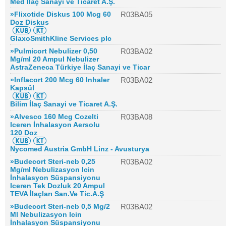
Med İlaç Sanayi ve Ticaret A.Ş.
»Flixotide Diskus 100 Mcg 60
R03BA05
Doz Diskus
GlaxoSmithKline Services plc
»Pulmicort Nebulizer 0,50
R03BA02
Mg/ml 20 Ampul Nebulizer
AstraZeneca Türkiye İlaç Sanayi ve Ticar
»Inflacort 200 Mcg 60 Inhaler
R03BA02
Kapsül
Bilim İlaç Sanayi ve Ticaret A.Ş.
»Alvesco 160 Mcg Cozelti
R03BA08
Iceren İnhalasyon Aersolu
120 Doz
Nycomed Austria GmbH Linz - Avusturya
»Budecort Steri-neb 0,25
R03BA02
Mg/ml Nebulizasyon Icin
İnhalasyon Süspansiyonu
Iceren Tek Dozluk 20 Ampul
TEVA İlaçları San.Ve Tic.A.Ş
»Budecort Steri-neb 0,5 Mg/2
R03BA02
Ml Nebulizasyon Icin
İnhalasyon Süspansiyonu