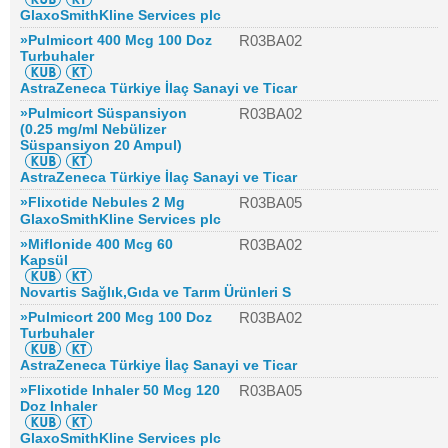
GlaxoSmithKline Services plc
»Pulmicort 400 Mcg 100 Doz
R03BA02
Turbuhaler
AstraZeneca Türkiye İlaç Sanayi ve Ticar
»Pulmicort Süspansiyon
R03BA02
(0.25 mg/ml Nebülizer
Süspansiyon 20 Ampul)
AstraZeneca Türkiye İlaç Sanayi ve Ticar
»Flixotide Nebules 2 Mg
R03BA05
GlaxoSmithKline Services plc
»Miflonide 400 Mcg 60
R03BA02
Kapsül
Novartis Sağlık,Gıda ve Tarım Ürünleri S
»Pulmicort 200 Mcg 100 Doz
R03BA02
Turbuhaler
AstraZeneca Türkiye İlaç Sanayi ve Ticar
»Flixotide Inhaler 50 Mcg 120
R03BA05
Doz Inhaler
GlaxoSmithKline Services plc