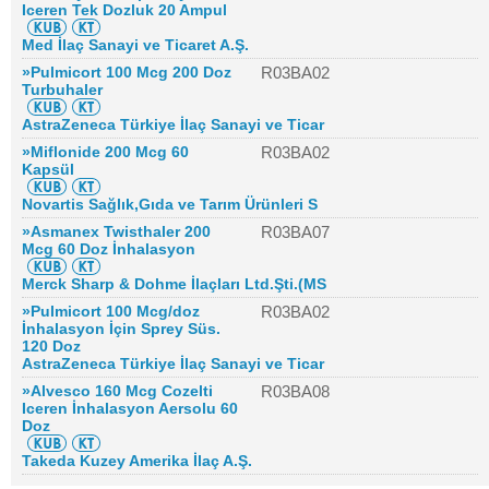
Iceren Tek Dozluk 20 Ampul
Med İlaç Sanayi ve Ticaret A.Ş.
»Pulmicort 100 Mcg 200 Doz
R03BA02
Turbuhaler
AstraZeneca Türkiye İlaç Sanayi ve Ticar
»Miflonide 200 Mcg 60
R03BA02
Kapsül
Novartis Sağlık,Gıda ve Tarım Ürünleri S
»Asmanex Twisthaler 200
R03BA07
Mcg 60 Doz İnhalasyon
Merck Sharp & Dohme İlaçları Ltd.Şti.(MS
»Pulmicort 100 Mcg/doz
R03BA02
İnhalasyon İçin Sprey Süs.
120 Doz
AstraZeneca Türkiye İlaç Sanayi ve Ticar
»Alvesco 160 Mcg Cozelti
R03BA08
Iceren İnhalasyon Aersolu 60
Doz
Takeda Kuzey Amerika İlaç A.Ş.