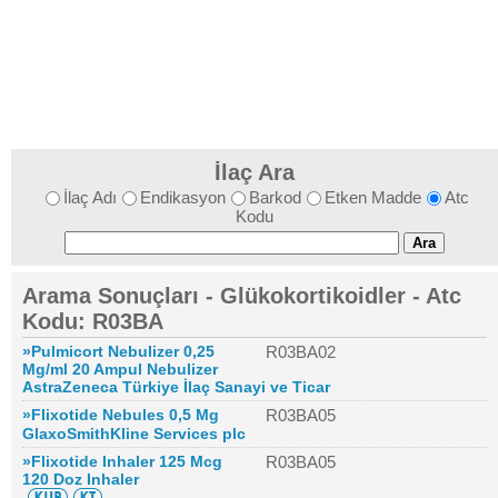
İlaç Ara
İlaç Adı
Endikasyon
Barkod
Etken Madde
Atc
Kodu
Arama Sonuçları - Glükokortikoidler - Atc
Kodu: R03BA
»Pulmicort Nebulizer 0,25
R03BA02
Mg/ml 20 Ampul Nebulizer
AstraZeneca Türkiye İlaç Sanayi ve Ticar
»Flixotide Nebules 0,5 Mg
R03BA05
GlaxoSmithKline Services plc
»Flixotide Inhaler 125 Mcg
R03BA05
120 Doz Inhaler