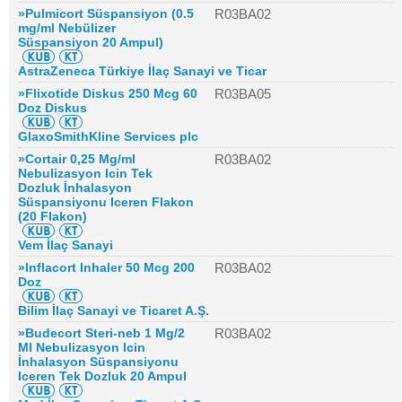
»Pulmicort Süspansiyon (0.5
R03BA02
mg/ml Nebülizer
Süspansiyon 20 Ampul)
AstraZeneca Türkiye İlaç Sanayi ve Ticar
»Flixotide Diskus 250 Mcg 60
R03BA05
Doz Diskus
GlaxoSmithKline Services plc
»Cortair 0,25 Mg/ml
R03BA02
Nebulizasyon Icin Tek
Dozluk İnhalasyon
Süspansiyonu Iceren Flakon
(20 Flakon)
Vem İlaç Sanayi
»Inflacort Inhaler 50 Mcg 200
R03BA02
Doz
Bilim İlaç Sanayi ve Ticaret A.Ş.
»Budecort Steri-neb 1 Mg/2
R03BA02
Ml Nebulizasyon Icin
İnhalasyon Süspansiyonu
Iceren Tek Dozluk 20 Ampul