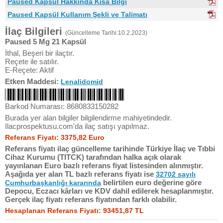
Paused Kapsül Hakkında Kısa Bilgi
Paused Kapsül Kullanım Şekli ve Talimatı
İlaç Bilgileri
(Güncelleme Tarihi:10.2.2023)
Paused 5 Mg 21 Kapsül
İthal, Beşeri bir ilaçtır.
Reçete ile satılır.
E-Reçete: Aktif
Etken Maddesi:
Lenalidomid
Barkod Numarası: 8680833150282
Burada yer alan bilgiler bilgilendirme mahiyetindedir.
Ilacprospektusu.com'da ilaç satışı yapılmaz.
Referans Fiyatı: 3375,82 Euro
Referans fiyatı ilaç güncelleme tarihinde Türkiye İlaç ve Tıbbi
Cihaz Kurumu (TITCK) tarafından halka açık olarak
yayınlanan Euro bazlı referans fiyat listesinden alınmıştır.
Aşağıda yer alan TL bazlı referans fiyatı ise
32702 sayılı
belirtilen euro değerine göre
Cumhurbaşkanlığı kararında
Depocu, Eczacı kârları ve KDV dahil edilerek hesaplanmıştır.
Gerçek ilaç fiyatı referans fiyatından farklı olabilir.
Hesaplanan Referans Fiyatı: 93451,87 TL