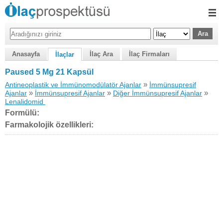
Anasayfa
İlaç Ara
İlaç Firmaları
İlaçlar
Paused 5 Mg 21 Kapsül
»
Antineoplastik ve İmmünomodülatör Ajanlar
İmmünsupresif
»
»
»
Ajanlar
İmmünsupresif Ajanlar
Diğer İmmünsupresif Ajanlar
Lenalidomid
Formülü:
Farmakolojik özellikleri: