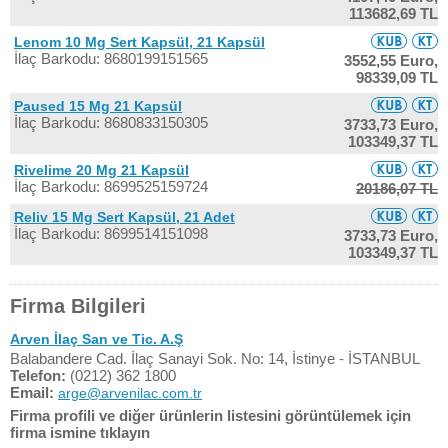
113682,69 TL
Lenom 10 Mg Sert Kapsül, 21 Kapsül
İlaç Barkodu: 8680199151565
3552,55 Euro,
98339,09 TL
Paused 15 Mg 21 Kapsül
İlaç Barkodu: 8680833150305
3733,73 Euro,
103349,37 TL
Rivelime 20 Mg 21 Kapsül
İlaç Barkodu: 8699525159724
20186,07 TL
Reliv 15 Mg Sert Kapsül, 21 Adet
İlaç Barkodu: 8699514151098
3733,73 Euro,
103349,37 TL
Firma Bilgileri
Arven İlaç San ve Tic. A.Ş
Balabandere Cad. İlaç Sanayi Sok. No: 14, İstinye - İSTANBUL
Telefon:
(0212) 362 1800
Email:
arge@arvenilac.com.tr
Firma profili ve diğer ürünlerin listesini görüntülemek için
firma ismine tıklayın