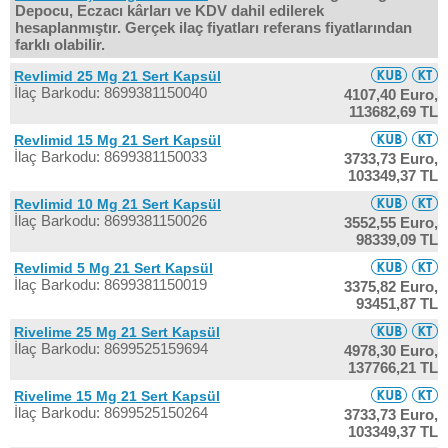
Depocu, Eczacı kârları ve KDV dahil edilerek
hesaplanmıştır. Gerçek ilaç fiyatları referans fiyatlarından
farklı olabilir.
Revlimid 25 Mg 21 Sert Kapsül
İlaç Barkodu: 8699381150040
4107,40 Euro,
113682,69 TL
Revlimid 15 Mg 21 Sert Kapsül
İlaç Barkodu: 8699381150033
3733,73 Euro,
103349,37 TL
Revlimid 10 Mg 21 Sert Kapsül
İlaç Barkodu: 8699381150026
3552,55 Euro,
98339,09 TL
Revlimid 5 Mg 21 Sert Kapsül
İlaç Barkodu: 8699381150019
3375,82 Euro,
93451,87 TL
Rivelime 25 Mg 21 Sert Kapsül
İlaç Barkodu: 8699525159694
4978,30 Euro,
137766,21 TL
Rivelime 15 Mg 21 Sert Kapsül
İlaç Barkodu: 8699525150264
3733,73 Euro,
103349,37 TL