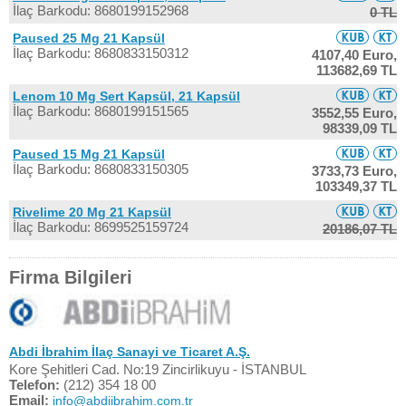
İlaç Barkodu: 8680199152968
0 TL
Paused 25 Mg 21 Kapsül
İlaç Barkodu: 8680833150312
4107,40 Euro,
113682,69 TL
Lenom 10 Mg Sert Kapsül, 21 Kapsül
İlaç Barkodu: 8680199151565
3552,55 Euro,
98339,09 TL
Paused 15 Mg 21 Kapsül
İlaç Barkodu: 8680833150305
3733,73 Euro,
103349,37 TL
Rivelime 20 Mg 21 Kapsül
İlaç Barkodu: 8699525159724
20186,07 TL
Firma Bilgileri
Abdi İbrahim İlaç Sanayi ve Ticaret A.Ş.
Kore Şehitleri Cad. No:19 Zincirlikuyu - İSTANBUL
Telefon:
(212) 354 18 00
Email:
info@abdiibrahim.com.tr