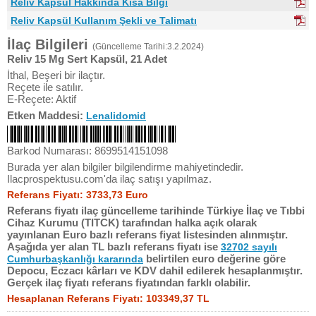
Reliv Kapsül Hakkında Kısa Bilgi
Reliv Kapsül Kullanım Şekli ve Talimatı
İlaç Bilgileri
(Güncelleme Tarihi:3.2.2024)
Reliv 15 Mg Sert Kapsül, 21 Adet
İthal, Beşeri bir ilaçtır.
Reçete ile satılır.
E-Reçete: Aktif
Etken Maddesi:
Lenalidomid
Barkod Numarası: 8699514151098
Burada yer alan bilgiler bilgilendirme mahiyetindedir.
Ilacprospektusu.com'da ilaç satışı yapılmaz.
Referans Fiyatı: 3733,73 Euro
Referans fiyatı ilaç güncelleme tarihinde Türkiye İlaç ve Tıbbi
Cihaz Kurumu (TITCK) tarafından halka açık olarak
yayınlanan Euro bazlı referans fiyat listesinden alınmıştır.
Aşağıda yer alan TL bazlı referans fiyatı ise
32702 sayılı
belirtilen euro değerine göre
Cumhurbaşkanlığı kararında
Depocu, Eczacı kârları ve KDV dahil edilerek hesaplanmıştır.
Gerçek ilaç fiyatı referans fiyatından farklı olabilir.
Hesaplanan Referans Fiyatı: 103349,37 TL