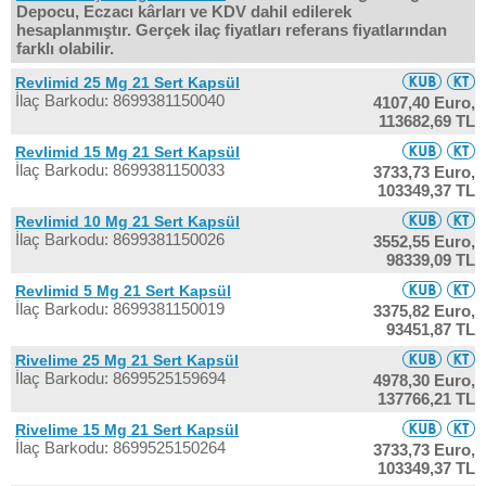
Depocu, Eczacı kârları ve KDV dahil edilerek
hesaplanmıştır. Gerçek ilaç fiyatları referans fiyatlarından
farklı olabilir.
Revlimid 25 Mg 21 Sert Kapsül
İlaç Barkodu: 8699381150040
4107,40 Euro,
113682,69 TL
Revlimid 15 Mg 21 Sert Kapsül
İlaç Barkodu: 8699381150033
3733,73 Euro,
103349,37 TL
Revlimid 10 Mg 21 Sert Kapsül
İlaç Barkodu: 8699381150026
3552,55 Euro,
98339,09 TL
Revlimid 5 Mg 21 Sert Kapsül
İlaç Barkodu: 8699381150019
3375,82 Euro,
93451,87 TL
Rivelime 25 Mg 21 Sert Kapsül
İlaç Barkodu: 8699525159694
4978,30 Euro,
137766,21 TL
Rivelime 15 Mg 21 Sert Kapsül
İlaç Barkodu: 8699525150264
3733,73 Euro,
103349,37 TL