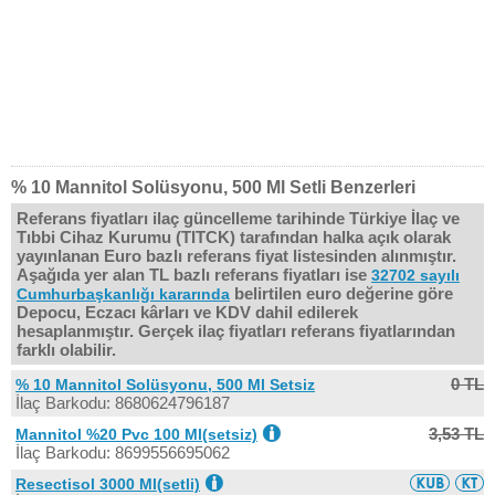
% 10 Mannitol Solüsyonu, 500 Ml Setli Benzerleri
Referans fiyatları ilaç güncelleme tarihinde Türkiye İlaç ve
Tıbbi Cihaz Kurumu (TITCK) tarafından halka açık olarak
yayınlanan Euro bazlı referans fiyat listesinden alınmıştır.
Aşağıda yer alan TL bazlı referans fiyatları ise
32702 sayılı
belirtilen euro değerine göre
Cumhurbaşkanlığı kararında
Depocu, Eczacı kârları ve KDV dahil edilerek
hesaplanmıştır. Gerçek ilaç fiyatları referans fiyatlarından
farklı olabilir.
0 TL
% 10 Mannitol Solüsyonu, 500 Ml Setsiz
İlaç Barkodu: 8680624796187
3,53 TL
Mannitol %20 Pvc 100 Ml(setsiz)
İlaç Barkodu: 8699556695062
Resectisol 3000 Ml(setli)