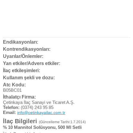
Endikasyonları:
Kontrendikasyonları:
Uyarılar/Önlemler:
Yan etkiler/Advers etkiler:
İlaç etkileşimleri:
Kullanım şekli ve dozu:
Atc Kodu:
B05BC01
İthalatçı Firma:
Çetinkaya İlaç Sanayi ve Ticaret A.Ş.
Telefon:
(0374) 243 95 85
Email:
info@cetinkayailac.com.tr
İlaç Bilgileri
(Güncelleme Tarihi:1.7.2014)
% 10 Mannitol Solüsyonu, 500 Ml Setli