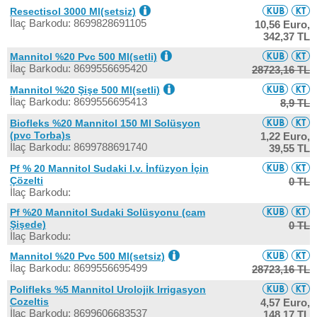
Resectisol 3000 Ml(setsiz)
İlaç Barkodu: 8699828691105
10,56 Euro,
342,37 TL
Mannitol %20 Pvc 500 Ml(setli)
İlaç Barkodu: 8699556695420
28723,16 TL
Mannitol %20 Şişe 500 Ml(setli)
İlaç Barkodu: 8699556695413
8,9 TL
Biofleks %20 Mannitol 150 Ml Solüsyon
(pvc Torba)s
1,22 Euro,
İlaç Barkodu: 8699788691740
39,55 TL
Pf % 20 Mannitol Sudaki I.v. İnfüzyon İçin
Çözelti
0 TL
İlaç Barkodu:
Pf %20 Mannitol Sudaki Solüsyonu (cam
Şişede)
0 TL
İlaç Barkodu:
Mannitol %20 Pvc 500 Ml(setsiz)
İlaç Barkodu: 8699556695499
28723,16 TL
Polifleks %5 Mannitol Urolojik Irrigasyon
Cozeltis
4,57 Euro,
İlaç Barkodu: 8699606683537
148,17 TL