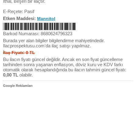
İthal, Beşeri bir ilaçtır.
E-Reçete: Pasif
Etken Maddesi:
Mannitol
Barkod Numarası: 8680624796323
Burada yer alan bilgiler bilgilendirme mahiyetindedir.
Ilacprospektusu.com'da ilaç satışı yapılmaz.
İlaç Fiyatı: 0 TL
Bu ilacın fiyatı güncel değildir. Ancak en son fiyat güncelleme
tarihinden sonra yaşanan enflasyon, döviz kuru ve KDV farkı
otomatik olarak hesaplandığında bu ilacın tahmini güncel fiyatı:
0,00 TL
olabilir.
Google Reklamları