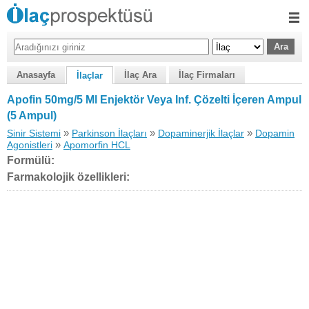
Anasayfa
İlaç Ara
İlaç Firmaları
İlaçlar
Apofin 50mg/5 Ml Enjektör Veya Inf. Çözelti İçeren Ampul
(5 Ampul)
»
»
»
Sinir Sistemi
Parkinson İlaçları
Dopaminerjik İlaçlar
Dopamin
»
Agonistleri
Apomorfin HCL
Formülü:
Farmakolojik özellikleri: