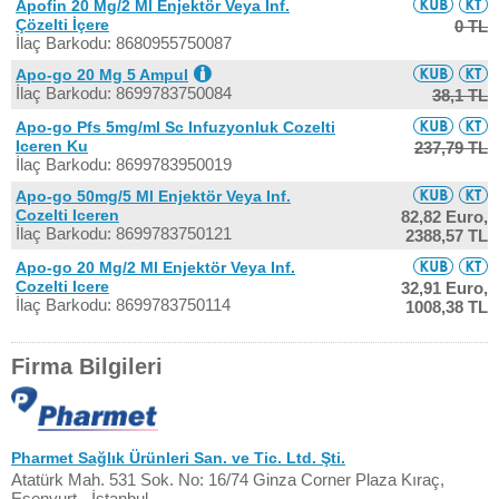
Apofin 20 Mg/2 Ml Enjektör Veya Inf.
Çözelti İçere
0 TL
İlaç Barkodu: 8680955750087
Apo-go 20 Mg 5 Ampul
İlaç Barkodu: 8699783750084
38,1 TL
Apo-go Pfs 5mg/ml Sc Infuzyonluk Cozelti
Iceren Ku
237,79 TL
İlaç Barkodu: 8699783950019
Apo-go 50mg/5 Ml Enjektör Veya Inf.
Cozelti Iceren
82,82 Euro,
İlaç Barkodu: 8699783750121
2388,57 TL
Apo-go 20 Mg/2 Ml Enjektör Veya Inf.
Cozelti Icere
32,91 Euro,
İlaç Barkodu: 8699783750114
1008,38 TL
Firma Bilgileri
Pharmet Sağlık Ürünleri San. ve Tic. Ltd. Şti.
Atatürk Mah. 531 Sok. No: 16/74 Ginza Corner Plaza Kıraç,
Esenyurt - İstanbul