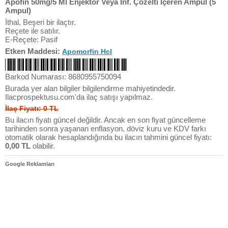
Apofin 50mg/5 Ml Enjektör Veya Inf. Çözelti İçeren Ampul (5
Ampul)
İthal, Beşeri bir ilaçtır.
Reçete ile satılır.
E-Reçete: Pasif
Etken Maddesi:
Apomorfin Hcl
Barkod Numarası: 8680955750094
Burada yer alan bilgiler bilgilendirme mahiyetindedir.
Ilacprospektusu.com'da ilaç satışı yapılmaz.
İlaç Fiyatı: 0 TL
Bu ilacın fiyatı güncel değildir. Ancak en son fiyat güncelleme
tarihinden sonra yaşanan enflasyon, döviz kuru ve KDV farkı
otomatik olarak hesaplandığında bu ilacın tahmini güncel fiyatı:
0,00 TL
olabilir.
Google Reklamları