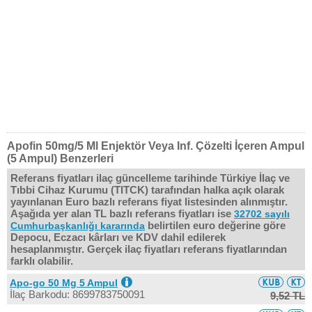
Apofin 50mg/5 Ml Enjektör Veya Inf. Çözelti İçeren Ampul
(5 Ampul) Benzerleri
Referans fiyatları ilaç güncelleme tarihinde Türkiye İlaç ve
Tıbbi Cihaz Kurumu (TITCK) tarafından halka açık olarak
yayınlanan Euro bazlı referans fiyat listesinden alınmıştır.
Aşağıda yer alan TL bazlı referans fiyatları ise
32702 sayılı
belirtilen euro değerine göre
Cumhurbaşkanlığı kararında
Depocu, Eczacı kârları ve KDV dahil edilerek
hesaplanmıştır. Gerçek ilaç fiyatları referans fiyatlarından
farklı olabilir.
Apo-go 50 Mg 5 Ampul
İlaç Barkodu: 8699783750091
9,52 TL