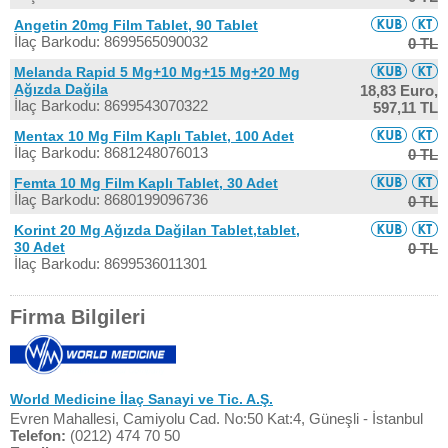
Angetin 20mg Film Tablet, 90 Tablet
İlaç Barkodu: 8699565090032
0 TL
Melanda Rapid 5 Mg+10 Mg+15 Mg+20 Mg
Ağızda Dağila
18,83 Euro,
İlaç Barkodu: 8699543070322
597,11 TL
Mentax 10 Mg Film Kaplı Tablet, 100 Adet
İlaç Barkodu: 8681248076013
0 TL
Femta 10 Mg Film Kaplı Tablet, 30 Adet
İlaç Barkodu: 8680199096736
0 TL
Korint 20 Mg Ağızda Dağilan Tablet,tablet,
30 Adet
0 TL
İlaç Barkodu: 8699536011301
Firma Bilgileri
World Medicine İlaç Sanayi ve Tic. A.Ş.
Evren Mahallesi, Camiyolu Cad. No:50 Kat:4, Güneşli - İstanbul
Telefon:
(0212) 474 70 50