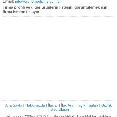
Email:
info@worldmedicine.com.tr
Firma profili ve diğer ürünlerin listesini görüntülemek için
firma ismine tıklayın
Ana Sayfa
|
Hakkımızda
|
İlaçlar
|
İlaç Ara
|
İlaç Firmaları
|
Gizlilik
|
Bize Ulaşın
Telif Hakkı 2008-2026 ©
Tüm Hakları Saklıdır.
İlaç Prospektüsü.