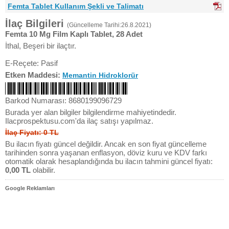
Femta Tablet Kullanım Şekli ve Talimatı
İlaç Bilgileri
(Güncelleme Tarihi:26.8.2021)
Femta 10 Mg Film Kaplı Tablet, 28 Adet
İthal, Beşeri bir ilaçtır.
E-Reçete: Pasif
Etken Maddesi:
Memantin Hidroklorür
Barkod Numarası: 8680199096729
Burada yer alan bilgiler bilgilendirme mahiyetindedir.
Ilacprospektusu.com'da ilaç satışı yapılmaz.
İlaç Fiyatı: 0 TL
Bu ilacın fiyatı güncel değildir. Ancak en son fiyat güncelleme
tarihinden sonra yaşanan enflasyon, döviz kuru ve KDV farkı
otomatik olarak hesaplandığında bu ilacın tahmini güncel fiyatı:
0,00 TL
olabilir.
Google Reklamları