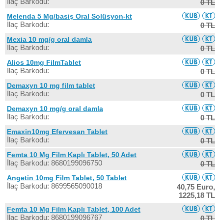
İlaç Barkodu:
0 TL
Melenda 5 Mg/basiş Oral Solüsyon-kt
İlaç Barkodu:
0 TL
Mexia 10 mg/g oral damla
İlaç Barkodu:
0 TL
Alios 10mg FilmTablet
İlaç Barkodu:
0 TL
Demaxyn 10 mg film tablet
İlaç Barkodu:
0 TL
Demaxyn 10 mg/g oral damla
İlaç Barkodu:
0 TL
Emaxin10mg Efervesan Tablet
İlaç Barkodu:
0 TL
Femta 10 Mg Film Kaplı Tablet, 50 Adet
İlaç Barkodu: 8680199096750
0 TL
Angetin 10mg Film Tablet, 50 Tablet
İlaç Barkodu: 8699565090018
40,75 Euro,
1225,18 TL
Femta 10 Mg Film Kaplı Tablet, 100 Adet
İlaç Barkodu: 8680199096767
0 TL