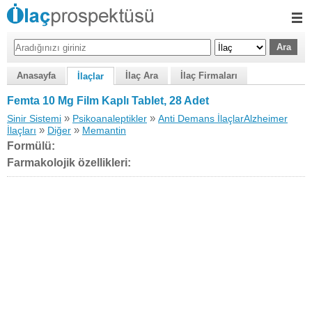
Anasayfa
İlaç Ara
İlaç Firmaları
İlaçlar
Femta 10 Mg Film Kaplı Tablet, 28 Adet
»
»
Sinir Sistemi
Psikoanaleptikler
Anti Demans İlaçlarAlzheimer
»
»
İlaçları
Diğer
Memantin
Formülü:
Farmakolojik özellikleri: