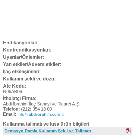
Endikasyonları:
Kontrendikasyonları:
Uyarılar/Önlemler:
Yan etkiler/Advers etkiler:
İlaç etkileşimleri:
Kullanım şekli ve dozu:
Atc Kodu:
N06AB06
İthalatçı Firma:
Abdi İbrahim İlaç Sanayi ve Ticaret A.Ş.
Telefon:
(212) 354 18 00
Email:
info@abdiibrahim.com.tr
Kullanma talimatı ve kısa ürün bilgileri
Demaxyn Damla Kullanım Şekli ve Talimatı