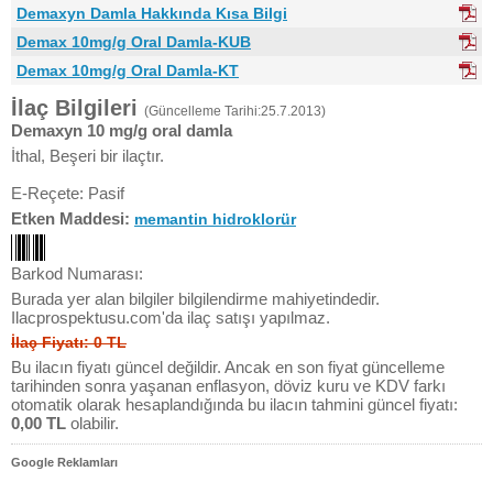
Demaxyn Damla Hakkında Kısa Bilgi
Demax 10mg/g Oral Damla-KUB
Demax 10mg/g Oral Damla-KT
İlaç Bilgileri
(Güncelleme Tarihi:25.7.2013)
Demaxyn 10 mg/g oral damla
İthal, Beşeri bir ilaçtır.
E-Reçete: Pasif
Etken Maddesi:
memantin hidroklorür
Barkod Numarası:
Burada yer alan bilgiler bilgilendirme mahiyetindedir.
Ilacprospektusu.com'da ilaç satışı yapılmaz.
İlaç Fiyatı: 0 TL
Bu ilacın fiyatı güncel değildir. Ancak en son fiyat güncelleme
tarihinden sonra yaşanan enflasyon, döviz kuru ve KDV farkı
otomatik olarak hesaplandığında bu ilacın tahmini güncel fiyatı:
0,00 TL
olabilir.
Google Reklamları