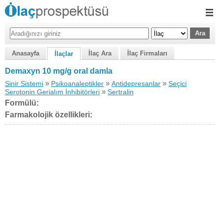
Anasayfa
İlaç Ara
İlaç Firmaları
İlaçlar
Demaxyn 10 mg/g oral damla
»
»
»
Sinir Sistemi
Psikoanaleptikler
Antidepresanlar
Seçici
»
Serotonin Gerialım İnhibitörleri
Sertralin
Formülü:
Farmakolojik özellikleri: