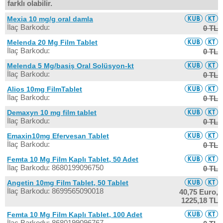
farklı olabilir.
Mexia 10 mg/g oral damla
İlaç Barkodu:
0 TL
Melenda 20 Mg Film Tablet
İlaç Barkodu:
0 TL
Melenda 5 Mg/basiş Oral Solüsyon-kt
İlaç Barkodu:
0 TL
Alios 10mg FilmTablet
İlaç Barkodu:
0 TL
Demaxyn 10 mg film tablet
İlaç Barkodu:
0 TL
Emaxin10mg Efervesan Tablet
İlaç Barkodu:
0 TL
Femta 10 Mg Film Kaplı Tablet, 50 Adet
İlaç Barkodu: 8680199096750
0 TL
Angetin 10mg Film Tablet, 50 Tablet
İlaç Barkodu: 8699565090018
40,75 Euro,
1225,18 TL
Femta 10 Mg Film Kaplı Tablet, 100 Adet
İlaç Barkodu: 8680199096767