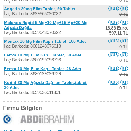
0 TL
Angetin 20mg Film Tablet, 90 Tablet
İlaç Barkodu: 8699565090032
0 TL
Melanda Rapid 5 Mg+10 Mg+15 Mg+20 Mg
Ağızda Dağila
18,83 Euro,
İlaç Barkodu: 8699543070322
597,11 TL
Mentax 10 Mg Film Kaplı Tablet, 100 Adet
İlaç Barkodu: 8681248076013
0 TL
Femta 10 Mg Film Kaplı Tablet, 30 Adet
İlaç Barkodu: 8680199096736
0 TL
Femta 10 Mg Film Kaplı Tablet, 28 Adet
İlaç Barkodu: 8680199096729
0 TL
Korint 20 Mg Ağızda Dağilan Tablet,tablet,
30 Adet
0 TL
İlaç Barkodu: 8699536011301
Firma Bilgileri