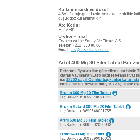
Kullanım şekli ve dozu:
4-6x1-2 draje/gün dozda, yemeklerle birlikte kull
düşük doz kullanılmalıdır.
Atc Kodu:
M01AE01
Üretici Firma:
Eczacıbaşı İlaç Sanayi Ve Ticaret A.Ş.
Telefon:
(212) 350 80 00
Email:
eis@eczacibasi.com.tr
Artril 400 Mg 30 Film Tablet Benzer
Referans fiyatları ilaç güncelleme tarihinde 
olarak yayınlanan Euro bazlı referans fiyat lis
ise
32702 sayılı Cumhurbaşkanlığı kararında
dahil edilerek hesaplanmıştır. Gerçek ilaç fiyat
Brufen 600 Mg 30 Film Tablet
İlaç Barkodu: 8699548091742
Brufen Retard 800 Mg 28 Film Tablet
İlaç Barkodu: 8699548031755
Artril 600 Mg 30 Film Tablet
İlaç Barkodu: 8699502090903
Profen 400 Mg 100 Tablet
İlaç Barkodu: 8699599010013