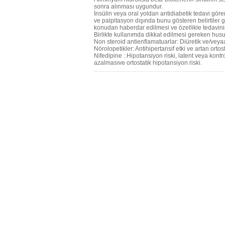
sonra alınması uygundur.
İnsülin veya oral yoldan antidiabetik tedavi göre
ve palpitasyon dışında bunu gösteren belirtiler g
konudan haberdar edilmesi ve özellikle tedavini
Birlikte kullanımda dikkat edilmesi gereken husu
Non steroid antienflamatuarlar: Diüretik ve/veyaa
Nörolopetikler: Antihipertansif etki ve artan ortos
Nifedipine : Hipotansiyon riski, latent veya kon
azalmasıve ortostatik hipotansiyon riski.