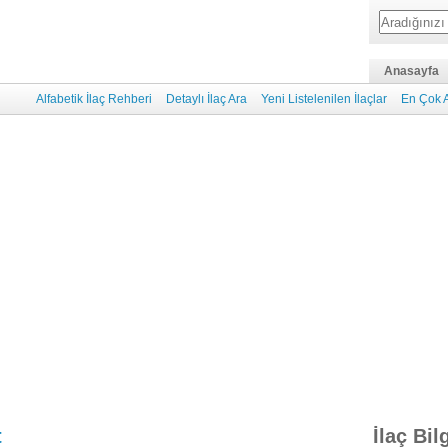
Anasayfa
Alfabetik İlaç Rehberi
Detaylı İlaç Ara
Yeni Listelenilen İlaçlar
En Çok A
t
İlaç Bil