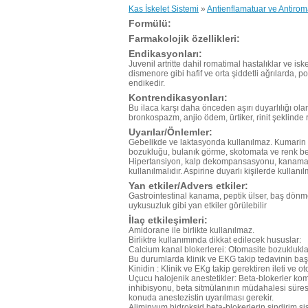
Kas İskelet Sistemi
»
Antienflamatuar ve Antiroma
Formülü:
Farmakolojik özellikleri:
Endikasyonları:
Juvenil artritte dahil romatimal hastalıklar ve is
dismenore gibi hafif ve orta şiddetli ağrılarda, p
endikedir.
Kontrendikasyonları:
Bu ilaca karşı daha önceden aşırı duyarlılığı ola
bronkospazm, anjio ödem, ürtiker, rinit şeklinde
Uyarılar/Önlemler:
Gebelikde ve laktasyonda kullanılmaz. Kumarin ti
bozukluğu, bulanık görme, skotomata ve renk bel
Hipertansiyon, kalp dekompansasyonu, kanama me
kullanılmalıdır. Aspirine duyarlı kişilerde kullanı
Yan etkiler/Advers etkiler:
Gastrointestinal kanama, peptik ülser, baş dönmes
uykusuzluk gibi yan etkiler görülebilir
İlaç etkileşimleri:
Amidorane ile birlikte kullanılmaz.
Birliktre kullanımında dikkat edilecek hususlar:
Calcium kanal blokerlerei: Otomasite bozuklukları,
Bu durumlarda klinik ve EKG takip tedavinin başı
Kinidin : Klinik ve EKg takip gerektiren ileti ve o
Uçucu halojenik anestetikler: Beta-blokerler ko
inhibisyonu, beta sitmülanının müdahalesi süres
konuda anestezistin uyarılması gerekir.
Aliminyum hidroksid beta-blokerlerin sindirim sis