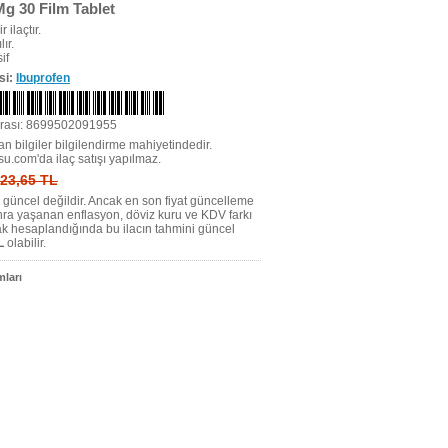
Mg 30 Film Tablet
r ilaçtır.
ır.
if
si:
Ibuprofen
rası: 8699502091955
n bilgiler bilgilendirme mahiyetindedir.
su.com'da ilaç satışı yapılmaz.
: 23,65 TL
tı güncel değildir. Ancak en son fiyat güncelleme
nra yaşanan enflasyon, döviz kuru ve KDV farkı
ak hesaplandığında bu ilacın tahmini güncel
L
olabilir.
ları