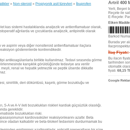
Artril 400 
tikler
»
Non-steroid
»
Propiyonik asit türevleri
»
İbuprofen
Yerli, Beşeri bi
Reçete ile satıl
E-Reçete: Pas
Etken Madde
kelet kas sistemi hastalıklarıda analjezik ve antienflamatuar olarak,
ostoperatif ağrılarda ve çocuklarda analjezik, antipiretik olarak
Barkod Numa
Burada yer ala
n ve aspirin veya diğer nonsiteroid antienflamatuar ilaçlara
Ilacprospektu
 reaksiyon gösterenlerde kontrendikedir.
İlaç Fiyatı
Bu ilacın fiya
pi antikoagülanlarla birlikte kullanılmaz. Tedavi sırasında görme
tarihinden so
irlenmesinde karışıklık görüldüğünde tedaviye ara verilir
otomatik olar
yli, renal ve hepatik yetmezlik ve peptik ülserde dikkatle
fiyatı:
68,15 T
lmaz.
Google Reklam
i, sinirlilik, deri döküntüsü, kaşıntı, görme bozukluğu ve
 S-A ve A-V ileti bozuklukları riskleri kardiak güçsüzlük olasılığı.
nda gereklidir.
tomatiside bozuklukları riski.
mpasasyonunun kardiovasküler reaksiyonlearını azaltır. Beta
ince otadan kalkabilir ve beta-blokerl tedavisini durdurmamak bu
teminden emilimimni azaltmaktadır. antsiatit preperatların bir süre