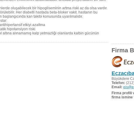
nlerde oluşabilecek bir hipogliseminin artma riski az da olsa vardır.
örülebilir. Her diabetli hastada beta-bloker vakit. hastanın bu
n başlangıcında kan takibi konusunda uyarılmalıdır.
slar:
ntihipertansif etkiyi azaltma
tatik hipotansiyon riski
trol altına alınamamış kalp yetmazliği olanlarda kalbin gücünün
Firma Bi
Eczacıba
Büyükdere Ca
Telefon:
(212)
Email:
eis@ec
Firma profili
firma ismine 