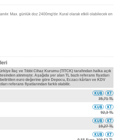
anılır. Max. günlük doz 2400mg'dır. Kural olarak etkili olabilecek en
leri
Türkiye İlaç ve Tıbbi Cihaz Kurumu (TITCK) tarafından halka açık
tesinden alınmıştır. Aşağıda yer alan TL bazlı referans fiyatları
belirtilen euro değerine göre Depocu, Eczacı kârları ve KDV
ları referans fiyatlarından farklı olabilir.
35,71 TL
92,3 TL
19,27 TL