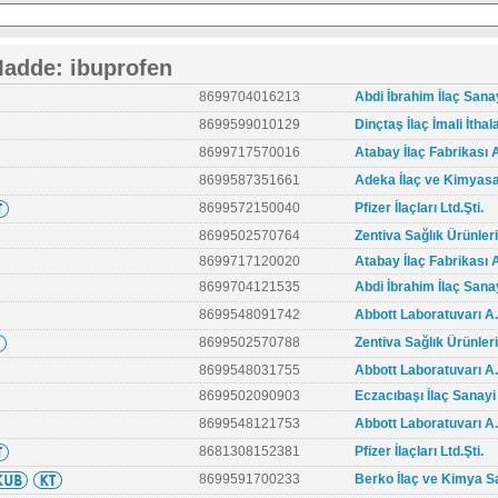
Madde: ibuprofen
8699704016213
Abdi İbrahim İlaç Sanay
8699599010129
Dinçtaş İlaç İmali İthala
8699717570016
Atabay İlaç Fabrikası 
8699587351661
Adeka İlaç ve Kimyasa
8699572150040
Pfizer İlaçları Ltd.Şti.
8699502570764
Zentiva Sağlık Ürünleri
8699717120020
Atabay İlaç Fabrikası 
8699704121535
Abdi İbrahim İlaç Sanay
8699548091742
Abbott Laboratuvarı A.
8699502570788
Zentiva Sağlık Ürünleri
8699548031755
Abbott Laboratuvarı A.
8699502090903
Eczacıbaşı İlaç Sanayi 
8699548121753
Abbott Laboratuvarı A.
8681308152381
Pfizer İlaçları Ltd.Şti.
8699591700233
Berko İlaç ve Kimya Sa