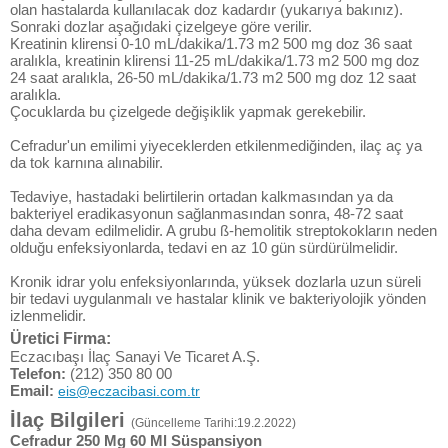
olan hastalarda kullanılacak doz kadardır (yukarıya bakınız).
Sonraki dozlar aşağıdaki çizelgeye göre verilir.
Kreatinin klirensi 0-10 mL/dakika/1.73 m2 500 mg doz 36 saat
aralıkla, kreatinin klirensi 11-25 mL/dakika/1.73 m2 500 mg doz
24 saat aralıkla, 26-50 mL/dakika/1.73 m2 500 mg doz 12 saat
aralıkla.
Çocuklarda bu çizelgede değişiklik yapmak gerekebilir.
Cefradur'un emilimi yiyeceklerden etkilenmediğinden, ilaç aç ya
da tok karnına alınabilir.
Tedaviye, hastadaki belirtilerin ortadan kalkmasından ya da
bakteriyel eradikasyonun sağlanmasından sonra, 48-72 saat
daha devam edilmelidir. A grubu ß-hemolitik streptokokların neden
olduğu enfeksiyonlarda, tedavi en az 10 gün sürdürülmelidir.
Kronik idrar yolu enfeksiyonlarında, yüksek dozlarla uzun süreli
bir tedavi uygulanmalı ve hastalar klinik ve bakteriyolojik yönden
izlenmelidir.
Üretici Firma:
Eczacıbaşı İlaç Sanayi Ve Ticaret A.Ş.
Telefon:
(212) 350 80 00
Email:
eis@eczacibasi.com.tr
İlaç Bilgileri
(Güncelleme Tarihi:19.2.2022)
Cefradur 250 Mg 60 Ml Süspansiyon