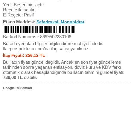
Yerli, Beşeri bir ilaçtır.
Reçete ile satılır.
E-Reçete: Pasif
Etken Maddesi:
Sefadroksil Monohidrat
Barkod Numarası: 8699502280106
Burada yer alan bilgiler bilgilendirme mahiyetindedir.
Ilacprospektusu.com'da ilaç satışı yapılmaz.
İlaç Fiyatı: 256,12 TL
Bu ilacın fiyatı güncel değildir. Ancak en son fiyat güncelleme
tarihinden sonra yaşanan enflasyon, döviz kuru ve KDV farkı
otomatik olarak hesaplandığında bu ilacın tahmini güncel fiyatı:
738,00 TL
olabilir.
Google Reklamları