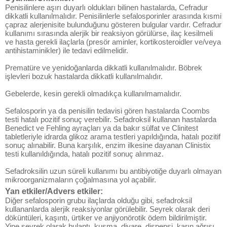
Penisilinlere aşırı duyarlı oldukları bilinen hastalarda, Cefradur
dikkatli kullanılmalıdır. Penisilinlerle sefalosporinler arasında kısmi
çapraz alerjenisite bulunduğunu gösteren bulgular vardır. Cefradur
kullanımı sırasında alerjik bir reaksiyon görülürse, ilaç kesilmeli
ve hasta gerekli ilaçlarla (presör aminler, kortikosteroidler ve/veya
antihistaminikler) ile tedavi edilmelidir.
Prematüre ve yenidoğanlarda dikkatli kullanılmalıdır. Böbrek
işlevleri bozuk hastalarda dikkatli kullanılmalıdır.
Gebelerde, kesin gerekli olmadıkça kullanılmamalıdır.
Sefalosporin ya da penisilin tedavisi gören hastalarda Coombs
testi hatalı pozitif sonuç verebilir. Sefadroksil kullanan hastalarda
Benedict ve Fehling ayraçları ya da bakır sülfat ve Clinitest
tabletleriyle idrarda glikoz arama testleri yapıldığında, hatalı pozitif
sonuç alınabilir. Buna karşılık, enzim ilkesine dayanan Clinistix
testi kullanıldığında, hatalı pozitif sonuç alınmaz.
Sefadroksilin uzun süreli kullanımı bu antibiyotiğe duyarlı olmayan
mikroorganizmaların çoğalmasına yol açabilir.
Yan etkiler/Advers etkiler:
Diğer sefalosporin grubu ilaçlarda olduğu gibi, sefadroksil
kullananlarda alerjik reaksiyonlar görülebilir. Seyrek olarak deri
döküntüleri, kaşıntı, ürtiker ve anjiyonörotik ödem bildirilmiştir.
Yine seyrek olarak bulantı, kusma, diyare, dispepsi, karın ağrısı,