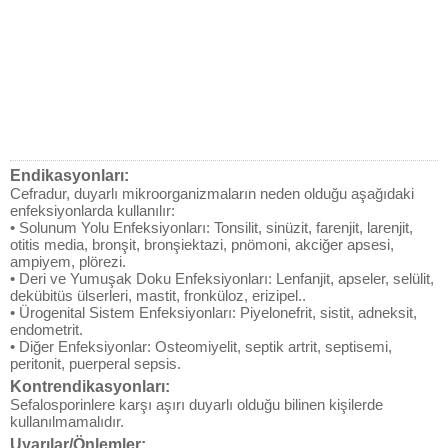
Endikasyonları:
Cefradur, duyarlı mikroorganizmaların neden olduğu aşağıdaki
enfeksiyonlarda kullanılır:
• Solunum Yolu Enfeksiyonları: Tonsilit, sinüzit, farenjit, larenjit,
otitis media, bronşit, bronşiektazi, pnömoni, akciğer apsesi,
ampiyem, plörezi.
• Deri ve Yumuşak Doku Enfeksiyonları: Lenfanjit, apseler, selülit,
dekübitüs ülserleri, mastit, fronküloz, erizipel..
• Ürogenital Sistem Enfeksiyonları: Piyelonefrit, sistit, adneksit,
endometrit.
• Diğer Enfeksiyonlar: Osteomiyelit, septik artrit, septisemi,
peritonit, puerperal sepsis.
Kontrendikasyonları:
Sefalosporinlere karşı aşırı duyarlı olduğu bilinen kişilerde
kullanılmamalıdır.
Uyarılar/Önlemler: