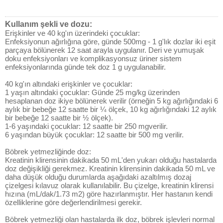
Kullanım şekli ve dozu:
Erişkinler ve 40 kg'ın üzerindeki çocuklar:
Enfeksiyonun ağırlığına göre, günde 500mg - 1 g'lık dozlar iki eşit
parçaya bölünerek 12 saat arayla uygulanır. Deri ve yumuşak
doku enfeksiyonları ve komplikasyonsuz üriner sistem
enfeksiyonlarında günde tek doz 1 g uygulanabilir.
40 kg'ın altındaki erişkinler ve çocuklar:
1 yaşın altındaki çocuklar: Günde 25 mg/kg üzerinden
hesaplanan doz ikiye bölünerek verilir (örneğin 5 kg ağırlığındaki 6
aylık bir bebeğe 12 saatte bir ¼ ölçek, 10 kg ağırlığındaki 12 aylık
bir bebeğe 12 saatte bir ½ ölçek).
1-6 yaşındaki çocuklar: 12 saatte bir 250 mgverilir.
6 yaşından büyük çocuklar: 12 saatte bir 500 mg verilir.
Böbrek yetmezliğinde doz:
Kreatinin klirensinin dakikada 50 mL'den yukarı olduğu hastalarda
doz değişikliği gerekmez. Kreatinin klirensinin dakikada 50 mL ve
daha düşük olduğu durumlarda aşağıdaki azaltılmış dozaj
çizelgesi kılavuz olarak kullanılabilir. Bu çizelge, kreatinin klirensi
hızına (mL/dak/1.73 m2) göre hazırlanmıştır. Her hastanın kendi
özelliklerine göre değerlendirilmesi gerekir.
Böbrek yetmezliği olan hastalarda ilk doz, böbrek işlevleri normal