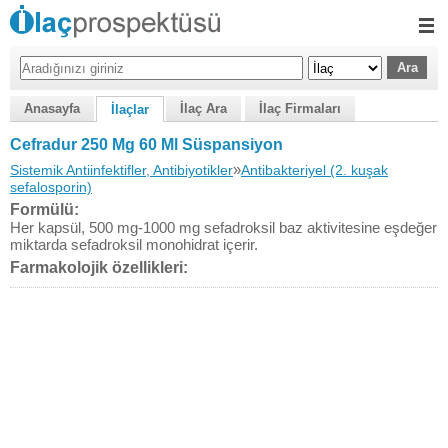
Anasayfa
İlaç Ara
İlaç Firmaları
İlaçlar
Cefradur 250 Mg 60 Ml Süspansiyon
»
Sistemik Antiinfektifler, Antibiyotikler
Antibakteriyel (2. kuşak
sefalosporin)
Formülü:
Her kapsül, 500 mg-1000 mg sefadroksil baz aktivitesine eşdeğer
miktarda sefadroksil monohidrat içerir.
Farmakolojik özellikleri: