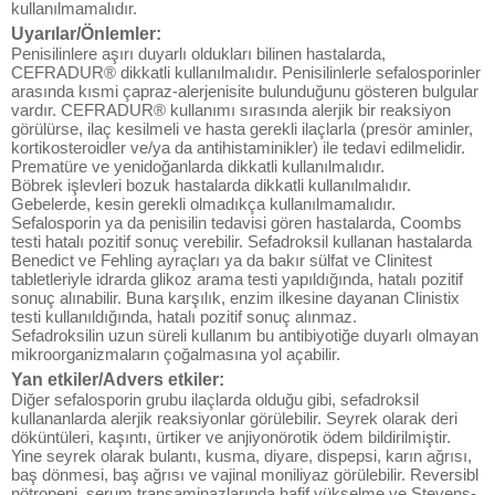
kullanılmamalıdır.
Uyarılar/Önlemler:
Penisilinlere aşırı duyarlı oldukları bilinen hastalarda,
CEFRADUR® dikkatli kullanılmalıdır. Penisilinlerle sefalosporinler
arasında kısmi çapraz-alerjenisite bulunduğunu gösteren bulgular
vardır. CEFRADUR® kullanımı sırasında alerjik bir reaksiyon
görülürse, ilaç kesilmeli ve hasta gerekli ilaçlarla (presör aminler,
kortikosteroidler ve/ya da antihistaminikler) ile tedavi edilmelidir.
Prematüre ve yenidoğanlarda dikkatli kullanılmalıdır.
Böbrek işlevleri bozuk hastalarda dikkatli kullanılmalıdır.
Gebelerde, kesin gerekli olmadıkça kullanılmamalıdır.
Sefalosporin ya da penisilin tedavisi gören hastalarda, Coombs
testi hatalı pozitif sonuç verebilir. Sefadroksil kullanan hastalarda
Benedict ve Fehling ayraçları ya da bakır sülfat ve Clinitest
tabletleriyle idrarda glikoz arama testi yapıldığında, hatalı pozitif
sonuç alınabilir. Buna karşılık, enzim ilkesine dayanan Clinistix
testi kullanıldığında, hatalı pozitif sonuç alınmaz.
Sefadroksilin uzun süreli kullanım bu antibiyotiğe duyarlı olmayan
mikroorganizmaların çoğalmasına yol açabilir.
Yan etkiler/Advers etkiler:
Diğer sefalosporin grubu ilaçlarda olduğu gibi, sefadroksil
kullananlarda alerjik reaksiyonlar görülebilir. Seyrek olarak deri
döküntüleri, kaşıntı, ürtiker ve anjiyonörotik ödem bildirilmiştir.
Yine seyrek olarak bulantı, kusma, diyare, dispepsi, karın ağrısı,
baş dönmesi, baş ağrısı ve vajinal moniliyaz görülebilir. Reversibl
nötropeni, serum transaminazlarında hafif yükselme ve Stevens-