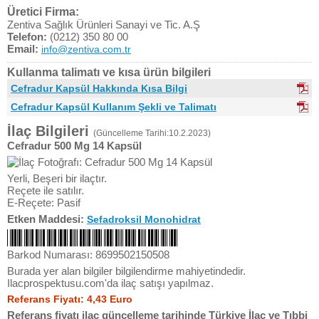
Üretici Firma:
Zentiva Sağlık Ürünleri Sanayi ve Tic. A.Ş
Telefon:
(0212) 350 80 00
Email:
info@zentiva.com.tr
Kullanma talimatı ve kısa ürün bilgileri
Cefradur Kapsül Hakkında Kısa Bilgi
Cefradur Kapsül Kullanım Şekli ve Talimatı
İlaç Bilgileri
(Güncelleme Tarihi:10.2.2023)
Cefradur 500 Mg 14 Kapsül
Yerli, Beşeri bir ilaçtır.
Reçete ile satılır.
E-Reçete: Pasif
Etken Maddesi:
Sefadroksil Monohidrat
Barkod Numarası: 8699502150508
Burada yer alan bilgiler bilgilendirme mahiyetindedir.
Ilacprospektusu.com'da ilaç satışı yapılmaz.
Referans Fiyatı: 4,43 Euro
Referans fiyatı ilaç güncelleme tarihinde Türkiye İlaç ve Tıbbi