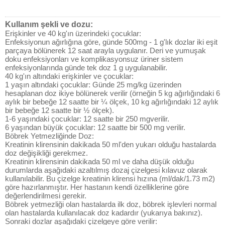
Kullanım şekli ve dozu:
Erişkinler ve 40 kg'ın üzerindeki çocuklar:
Enfeksiyonun ağırlığına göre, günde 500mg - 1 g'lık dozlar iki eşit
parçaya bölünerek 12 saat arayla uygulanır. Deri ve yumuşak
doku enfeksiyonları ve komplikasyonsuz üriner sistem
enfeksiyonlarında günde tek doz 1 g uygulanabilir.
40 kg'ın altındaki erişkinler ve çocuklar:
1 yaşın altındaki çocuklar: Günde 25 mg/kg üzerinden
hesaplanan doz ikiye bölünerek verilir (örneğin 5 kg ağırlığındaki 6
aylık bir bebeğe 12 saatte bir ¼ ölçek, 10 kg ağırlığındaki 12 aylık
bir bebeğe 12 saatte bir ½ ölçek).
1-6 yaşındaki çocuklar: 12 saatte bir 250 mgverilir.
6 yaşından büyük çocuklar: 12 saatte bir 500 mg verilir.
Böbrek Yetmezliğinde Doz:
Kreatinin klirensinin dakikada 50 ml'den yukarı olduğu hastalarda
doz değişikliği gerekmez.
Kreatinin klirensinin dakikada 50 ml ve daha düşük olduğu
durumlarda aşağıdaki azaltılmış dozaj çizelgesi kılavuz olarak
kullanılabilir. Bu çizelge kreatinin klirensi hızına (ml/dak/1.73 m2)
göre hazırlanmıştır. Her hastanın kendi özelliklerine göre
değerlendirilmesi gerekir.
Böbrek yetmezliği olan hastalarda ilk doz, böbrek işlevleri normal
olan hastalarda kullanılacak doz kadardır (yukarıya bakınız).
Sonraki dozlar aşağıdaki çizelgeye göre verilir: