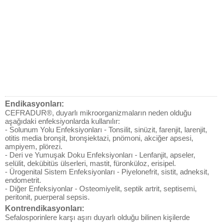
Endikasyonları:
CEFRADUR®, duyarlı mikroorganizmaların neden olduğu
aşağıdaki enfeksiyonlarda kullanılır:
- Solunum Yolu Enfeksiyonları - Tonsilit, sinüzit, farenjit, larenjit,
otitis media bronşit, bronşiektazi, pnömoni, akciğer apsesi,
ampiyem, plörezi.
- Deri ve Yumuşak Doku Enfeksiyonları - Lenfanjit, apseler,
selülit, dekübitüs ülserleri, mastit, füronküloz, erisipel.
- Ürogenital Sistem Enfeksiyonları - Piyelonefrit, sistit, adneksit,
endometrit.
- Diğer Enfeksiyonlar - Osteomiyelit, septik artrit, septisemi,
peritonit, puerperal sepsis.
Kontrendikasyonları:
Sefalosporinlere karşı aşırı duyarlı olduğu bilinen kişilerde